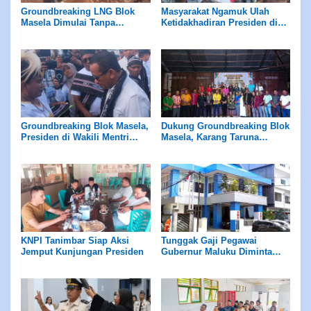
Groundbreaking LNG Blok
Masyarakat Ngamuk Ulah
Masela Dimulai Tanpa
Ketidakhadiran Presiden di
Peletakan Batu Pertama
Acara Groundbreaking LNG
Blok Masela
Groundbreaking Blok Masela,
Dukung Groundbreaking Blok
Presiden di Wakili Mentri
Masela, Karang Taruna
ESDM
Ngrimase Singgung
Sentuhan Ke UMKM,
Kesehatan Hingga Pendidikan
KNPI Tanimbar Siap Aksi
Tunggak Gaji Pegawai
Jemput Kunjungan Presiden
Gubernur Maluku Diminta
Evaluasi Manajemen PD
Panca Karya