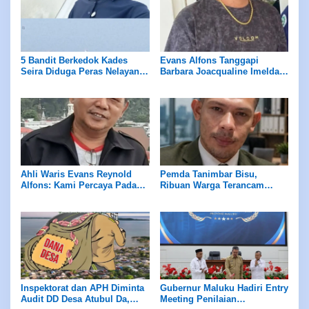
5 Bandit Berkedok Kades
Evans Alfons Tanggapi
Seira Diduga Peras Nelayan
Barbara Joacqualine Imelda
Rp7,5 Juta Sekapal
Alfons Mengenai Status Ahli
Waris dan Putusan
Pengadilan
Ahli Waris Evans Reynold
Pemda Tanimbar Bisu,
Alfons: Kami Percaya Pada
Ribuan Warga Terancam
Hukum, Bukan Opini
Dijarah Algojo Korporasi Blok
Masela
Inspektorat dan APH Diminta
Gubernur Maluku Hadiri Entry
Audit DD Desa Atubul Da,
Meeting Penilaian