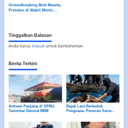
Blok Masela
Groundbreaking Blok Masela,
Presiden di Wakili Mentri
ESDM
Tinggalkan Balasan
Anda harus
masuk
untuk berkomentar.
Berita Terkini
Antrean Panjang di SPBU,
Bajak Laut Berkedok
Tanimbar Darurat BBM
Penguasa: Perairan Seira
Jadi Neraka, Nelayan
Dirampok Habis!