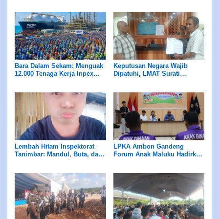
Diduga Brangkas di Kelola
Maladministrasi Ombudsman
Ketua BPD
RI
Bara Dalam Sekam: Menguak
Keputusan Negara Wajib
12.000 Tenaga Kerja Inpex
Dipatuhi, LMAT Surati
Masela
Presiden dan Menteri ESDM
Lembah Hitam Inspektorat
LPKA Ambon Gandeng
Tanimbar: Mandul, Buta, dan
Forum Anak Maluku Hadirkan
Tuli di Hadapan Skandal ADD
Pembinaan Psikologis dan
Kreativitas bagi Anak Binaan