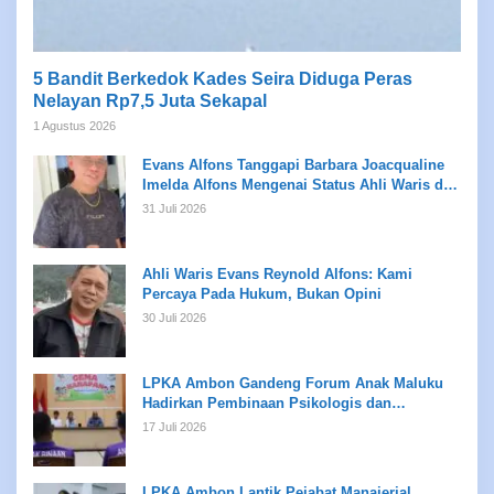
5 Bandit Berkedok Kades Seira Diduga Peras
Nelayan Rp7,5 Juta Sekapal
1 Agustus 2026
Evans Alfons Tanggapi Barbara Joacqualine
Imelda Alfons Mengenai Status Ahli Waris dan
Putusan Pengadilan
31 Juli 2026
Ahli Waris Evans Reynold Alfons: Kami
Percaya Pada Hukum, Bukan Opini
30 Juli 2026
LPKA Ambon Gandeng Forum Anak Maluku
Hadirkan Pembinaan Psikologis dan
Kreativitas bagi Anak Binaan
17 Juli 2026
LPKA Ambon Lantik Pejabat Manajerial,