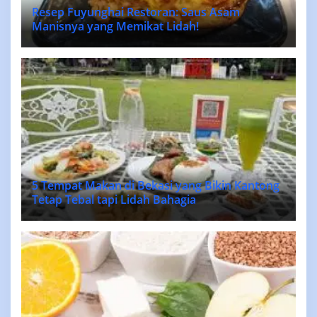
Resep Fuyunghai Restoran: Saus Asam
Manisnya yang Memikat Lidah!
5 Tempat Makan di Bekasi yang Bikin Kantong
Tetap Tebal tapi Lidah Bahagia