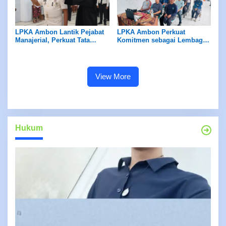
LPKA Ambon Lantik Pejabat
LPKA Ambon Perkuat
Manajerial, Perkuat Tata
Komitmen sebagai Lembaga
Kelola dan Kualitas Layanan
Ramah Anak Melalui
Pengukuran Standar LPKRA
View More
Hukum