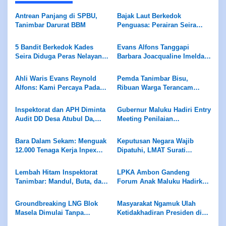
Antrean Panjang di SPBU,
Bajak Laut Berkedok
Tanimbar Darurat BBM
Penguasa: Perairan Seira
Jadi Neraka, Nelayan
Dirampok Habis!
5 Bandit Berkedok Kades
Evans Alfons Tanggapi
Seira Diduga Peras Nelayan
Barbara Joacqualine Imelda
Rp7,5 Juta Sekapal
Alfons Mengenai Status Ahli
Waris dan Putusan
Ahli Waris Evans Reynold
Pemda Tanimbar Bisu,
Pengadilan
Alfons: Kami Percaya Pada
Ribuan Warga Terancam
Hukum, Bukan Opini
Dijarah Algojo Korporasi Blok
Masela
Inspektorat dan APH Diminta
Gubernur Maluku Hadiri Entry
Audit DD Desa Atubul Da,
Meeting Penilaian
Diduga Brangkas di Kelola
Maladministrasi Ombudsman
Ketua BPD
RI
Bara Dalam Sekam: Menguak
Keputusan Negara Wajib
12.000 Tenaga Kerja Inpex
Dipatuhi, LMAT Surati
Masela
Presiden dan Menteri ESDM
Lembah Hitam Inspektorat
LPKA Ambon Gandeng
Tanimbar: Mandul, Buta, dan
Forum Anak Maluku Hadirkan
Tuli di Hadapan Skandal ADD
Pembinaan Psikologis dan
Kreativitas bagi Anak Binaan
Groundbreaking LNG Blok
Masyarakat Ngamuk Ulah
Masela Dimulai Tanpa
Ketidakhadiran Presiden di
Peletakan Batu Pertama
Acara Groundbreaking LNG