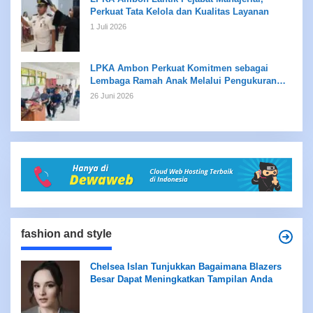
Perkuat Tata Kelola dan Kualitas Layanan
1 Juli 2026
LPKA Ambon Perkuat Komitmen sebagai
Lembaga Ramah Anak Melalui Pengukuran
Standar LPKRA
26 Juni 2026
fashion and style
Chelsea Islan Tunjukkan Bagaimana Blazers
Besar Dapat Meningkatkan Tampilan Anda