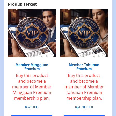
Produk Terkait
Member Mingguan
Member Tahunan
Premium
Premium
Buy this product
Buy this product
and become a
and become a
member of Member
member of Member
Mingguan Premium
Tahunan Premium
membership plan.
membership plan.
Rp
25.000
Rp
1.200.000