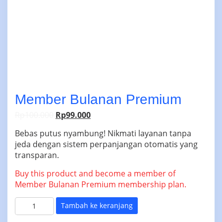
Member Bulanan Premium
Harga
Harga
Rp
100.000
Rp
99.000
aslinya
saat
Bebas putus nyambung! Nikmati layanan tanpa
adalah:
ini
jeda dengan sistem perpanjangan otomatis yang
Rp100.000.
adalah:
transparan.
Rp99.000.
Buy this product and become a member of
Member Bulanan Premium membership plan.
Kuantitas
Tambah ke keranjang
Member
Bulanan