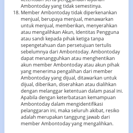
Ambontoday yang tidak semestinya.
Member Ambontoday tidak diperkenankan
menjual, berupaya menjual, menawarkan
untuk menjual, memberikan, menyerahkan
atau mengalihkan Akun, Identitas Pengguna
atau sandi kepada pihak ketiga tanpa
sepengetahuan dan persetujuan tertulis
sebelumnya dari Ambontoday. Ambontoday
dapat menangguhkan atau menghentikan
akun member Ambontoday atau akun pihak
yang menerima pengalihan dari member
Ambontoday yang dijual, ditawarkan untuk
dijual, diberikan, diserahkan atau dialihkan
dengan melanggar ketentuan dalam pasal ini.
Apabila dengan keterbatasan kemampuan
Ambontoday dalam mengidentifikasi
pelanggaran ini, maka seluruh akibat, resiko
adalah merupakan tanggung jawab dari
member Ambontoday yang mengalihkan.