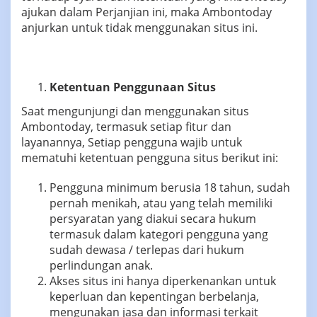
ajukan dalam Perjanjian ini, maka Ambontoday
anjurkan untuk tidak menggunakan situs ini.
Ketentuan Penggunaan Situs
Saat mengunjungi dan menggunakan situs
Ambontoday, termasuk setiap fitur dan
layanannya, Setiap pengguna wajib untuk
mematuhi ketentuan pengguna situs berikut ini:
Pengguna minimum berusia 18 tahun, sudah
pernah menikah, atau yang telah memiliki
persyaratan yang diakui secara hukum
termasuk dalam kategori pengguna yang
sudah dewasa / terlepas dari hukum
perlindungan anak.
Akses situs ini hanya diperkenankan untuk
keperluan dan kepentingan berbelanja,
mengunakan jasa dan informasi terkait