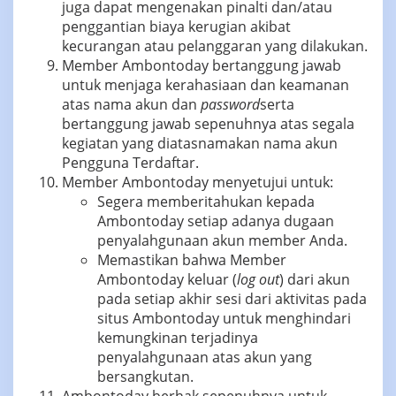
juga dapat mengenakan pinalti dan/atau
penggantian biaya kerugian akibat
kecurangan atau pelanggaran yang dilakukan.
Member Ambontoday bertanggung jawab
untuk menjaga kerahasiaan dan keamanan
atas nama akun dan
password
serta
bertanggung jawab sepenuhnya atas segala
kegiatan yang diatasnamakan nama akun
Pengguna Terdaftar.
Member Ambontoday menyetujui untuk:
Segera memberitahukan kepada
Ambontoday setiap adanya dugaan
penyalahgunaan akun member Anda.
Memastikan bahwa Member
Ambontoday keluar (
log out
) dari akun
pada setiap akhir sesi dari aktivitas pada
situs Ambontoday untuk menghindari
kemungkinan terjadinya
penyalahgunaan atas akun yang
bersangkutan.
Ambontoday berhak sepenuhnya untuk