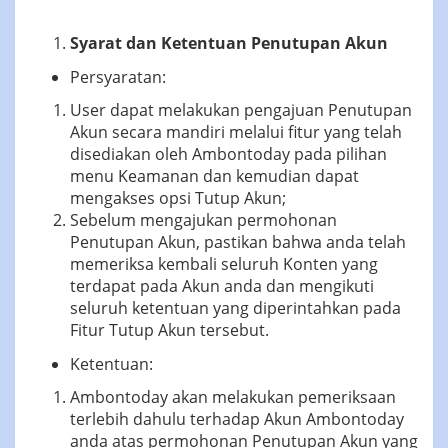
Syarat dan Ketentuan Penutupan Akun
Persyaratan:
User dapat melakukan pengajuan Penutupan
Akun secara mandiri melalui fitur yang telah
disediakan oleh Ambontoday pada pilihan
menu Keamanan dan kemudian dapat
mengakses opsi Tutup Akun;
Sebelum mengajukan permohonan
Penutupan Akun, pastikan bahwa anda telah
memeriksa kembali seluruh Konten yang
terdapat pada Akun anda dan mengikuti
seluruh ketentuan yang diperintahkan pada
Fitur Tutup Akun tersebut.
Ketentuan:
Ambontoday akan melakukan pemeriksaan
terlebih dahulu terhadap Akun Ambontoday
anda atas permohonan Penutupan Akun yang