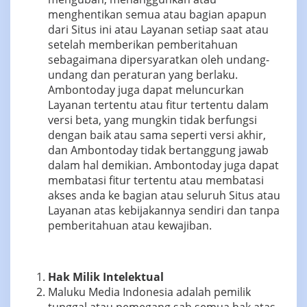
menghentikan semua atau bagian apapun
dari Situs ini atau Layanan setiap saat atau
setelah memberikan pemberitahuan
sebagaimana dipersyaratkan oleh undang-
undang dan peraturan yang berlaku.
Ambontoday juga dapat meluncurkan
Layanan tertentu atau fitur tertentu dalam
versi beta, yang mungkin tidak berfungsi
dengan baik atau sama seperti versi akhir,
dan Ambontoday tidak bertanggung jawab
dalam hal demikian. Ambontoday juga dapat
membatasi fitur tertentu atau membatasi
akses anda ke bagian atau seluruh Situs atau
Layanan atas kebijakannya sendiri dan tanpa
pemberitahuan atau kewajiban.
Hak Milik Intelektual
Maluku Media Indonesia adalah pemilik