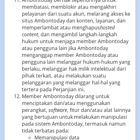
membatasi, memblokir atau mengakhiri
pelayanan dari suatu akun, melarang akses ke
situs Ambontoday dan konten, layanan, dan
memperlambat atau menghapus
hosted
content
, dan mengambil langkah-langkah
hukum untuk menjaga member Ambontoday
atau pengguna lain jika Ambontoday
menganggap member Ambontoday atau
pengguna lain melanggar hukum-hukum yang
berlaku, melanggar hak milik intelektual dari
pihak terkait, atau melakukan suatu
pelanggaran yang melanggar hal-hal yang
tertera pada Perjanjian ini.
Member Ambontoday dilarang untuk
menciptakan dan/atau menggunakan
perangkat,
software
, fitur dan/atau alat lainnya
yang bertujuan untuk melakukan manipulasi
pada sistem Ambontoday, termasuk namun
tidak terbatas pada:
Memanipulasi data