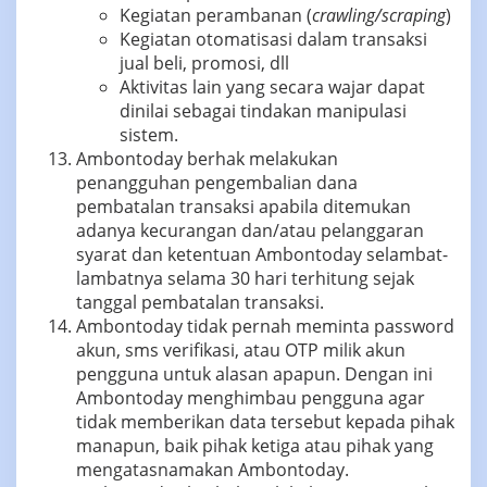
Kegiatan perambanan (
crawling/scraping
)
Kegiatan otomatisasi dalam transaksi
jual beli, promosi, dll
Aktivitas lain yang secara wajar dapat
dinilai sebagai tindakan manipulasi
sistem.
Ambontoday berhak melakukan
penangguhan pengembalian dana
pembatalan transaksi apabila ditemukan
adanya kecurangan dan/atau pelanggaran
syarat dan ketentuan Ambontoday selambat-
lambatnya selama 30 hari terhitung sejak
tanggal pembatalan transaksi.
Ambontoday tidak pernah meminta password
akun, sms verifikasi, atau OTP milik akun
pengguna untuk alasan apapun. Dengan ini
Ambontoday menghimbau pengguna agar
tidak memberikan data tersebut kepada pihak
manapun, baik pihak ketiga atau pihak yang
mengatasnamakan Ambontoday.