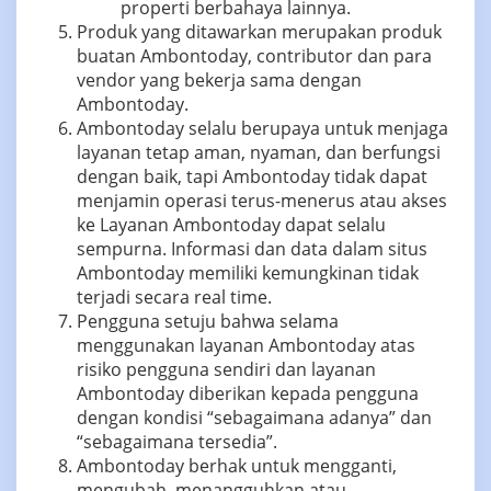
properti berbahaya lainnya.
Produk yang ditawarkan merupakan produk
buatan Ambontoday, contributor dan para
vendor yang bekerja sama dengan
Ambontoday.
Ambontoday selalu berupaya untuk menjaga
layanan tetap aman, nyaman, dan berfungsi
dengan baik, tapi Ambontoday tidak dapat
menjamin operasi terus-menerus atau akses
ke Layanan Ambontoday dapat selalu
sempurna. Informasi dan data dalam situs
Ambontoday memiliki kemungkinan tidak
terjadi secara real time.
Pengguna setuju bahwa selama
menggunakan layanan Ambontoday atas
risiko pengguna sendiri dan layanan
Ambontoday diberikan kepada pengguna
dengan kondisi “sebagaimana adanya” dan
“sebagaimana tersedia”.
Ambontoday berhak untuk mengganti,
mengubah, menangguhkan atau