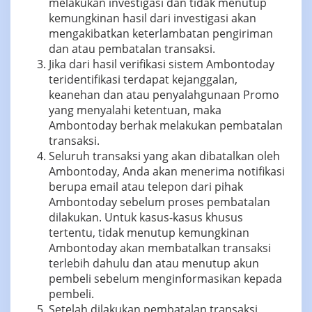
melakukan investigasi dan tidak menutup
kemungkinan hasil dari investigasi akan
mengakibatkan keterlambatan pengiriman
dan atau pembatalan transaksi.
Jika dari hasil verifikasi sistem Ambontoday
teridentifikasi terdapat kejanggalan,
keanehan dan atau penyalahgunaan Promo
yang menyalahi ketentuan, maka
Ambontoday berhak melakukan pembatalan
transaksi.
Seluruh transaksi yang akan dibatalkan oleh
Ambontoday, Anda akan menerima notifikasi
berupa email atau telepon dari pihak
Ambontoday sebelum proses pembatalan
dilakukan. Untuk kasus-kasus khusus
tertentu, tidak menutup kemungkinan
Ambontoday akan membatalkan transaksi
terlebih dahulu dan atau menutup akun
pembeli sebelum menginformasikan kepada
pembeli.
Setelah dilakukan pembatalan transaksi,