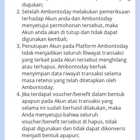
diajukan;
Setelah Ambontoday melakukan pemeriksaan
terhadap Akun anda dan Ambontoday
menyetujui permohonan tersebut, maka
Akun anda akan di tutup dan tidak dapat
digunakan kembali;
Penutupan Akun pada Platform Ambontoday
tidak menjadikan seluruh Riwayat transaksi
yang terkait pada Akun tersebut menghilang
atau terhapus. Ambontoday berhak
menyimpan data riwayat transaksi selama
masa retensi yang telah ditetapkan oleh
Ambontoday;
Jika terdapat voucher/benefit dalam bentuk
apapun pada Akun atas transaksi yang
selama ini sudah berhasil dilakukan, maka
Anda menyetujui bahwa seluruh
voucher/benefit tersebut di hapus, tidak
dapat digunakan dan tidak dapat dikonversi
menjadi bentuk apapun;