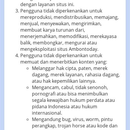
dengan layanan situs ini.
Pengguna tidak diperkenankan untuk
mereproduksi, mendistribusikan, memajang,
menjual, menyewakan, mengirimkan,
membuat karya turunan dari,
menerjemahkan, memodifikasi, merekayasa
balik, membongkar, mengurai atau
mengeksploitasi situs Ambontoday.
Pengguna tidak diperkenankan untuk
memuat dan menerbitkan konten yang:
Melanggar hak cipta, paten, merek
dagang, merek layanan, rahasia dagang,
atau hak kepemilikan lainnya.
Mengancam, cabul, tidak senonoh,
pornografi atau bisa menimbulkan
segala kewajiban hukum perdata atau
pidana Indonesia atau hukum
internasional.
Mengandung bug, virus, worm, pintu
perangkap, trojan horse atau kode dan