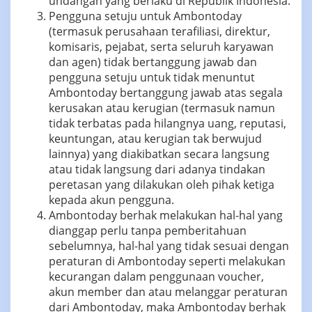
undangan yang berlaku di Republik Indonesia.
Pengguna setuju untuk Ambontoday
(termasuk perusahaan terafiliasi, direktur,
komisaris, pejabat, serta seluruh karyawan
dan agen) tidak bertanggung jawab dan
pengguna setuju untuk tidak menuntut
Ambontoday bertanggung jawab atas segala
kerusakan atau kerugian (termasuk namun
tidak terbatas pada hilangnya uang, reputasi,
keuntungan, atau kerugian tak berwujud
lainnya) yang diakibatkan secara langsung
atau tidak langsung dari adanya tindakan
peretasan yang dilakukan oleh pihak ketiga
kepada akun pengguna.
Ambontoday berhak melakukan hal-hal yang
dianggap perlu tanpa pemberitahuan
sebelumnya, hal-hal yang tidak sesuai dengan
peraturan di Ambontoday seperti melakukan
kecurangan dalam penggunaan voucher,
akun member dan atau melanggar peraturan
dari Ambontoday, maka Ambontoday berhak