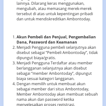
lainnya. Dilarang keras menggunakan,
mengubah, atau memasang merek-merek
tersebut di atas untuk kepentingan pribadi
dan untuk mendiskreditkan Ambontoday.
Akun Pembeli dan Penjual, Pengembalian
Dana, Password dan Keamanan
Menjadi Pengguna pembeli selanjutnya akan
disebut sebagai “Pembeli Ambontoday”, tidak
dipungut biaya/gratis.
Menjadi Pengguna Terdaftar atau member
berlangganan selanjutnya akan disebut
sebagai “member Ambontoday”, dipungut
biaya sesuai kategori langganan.
Dengan memilih untuk membuat akun
sebagai member dari situs Ambontoday,
Member Ambontoday akan membuat sebuah
nama akun dan password ketika
menyelesaikan proses registrasi.