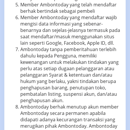
Member Ambontoday yang telah mendaftar
berhak bertindak sebagai pembeli
Member Ambontoday yang mendaftar wajib
mengisi data informasi yang sebenar-
benarnya dan sejelas-jelasnya termasuk pada
saat mendaftar/masuk menggunakan situs
lain seperti Google, Facebook, Apple ID, dll.
Ambontoday tanpa pemberitahuan terlebih
dahulu kepada Pengguna, memiliki
kewenangan untuk melakukan tindakan yang
perlu atas setiap dugaan pelanggaran atau
pelanggaran Syarat & ketentuan dan/atau
hukum yang berlaku, yakni tindakan berupa
penghapusan barang, penutupan toko,
pembatalan listing, suspensi akun, dan/atau
penghapusan akun.
Ambontoday berhak menutup akun member
Ambontoday secara permanen apabila
didapati adanya kecurangan transaksi yang
merugikan pihak Ambontoday. Ambontoday