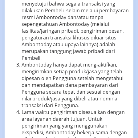
menyetujui bahwa segala transaksi yang
dilakukan Pembeli selain melalui pembayaran
resmi Ambontoday dan/atau tanpa
sepengetahuan Ambontoday (melalui
fasilitas/jaringan pribadi, pengiriman pesan,
pengaturan transaksi khusus diluar situs
Ambontoday atau upaya lainnya) adalah
merupakan tanggung jawab pribadi dari
Pembeli.
Ambontoday hanya dapat meng-aktifkan,
mengirimkan setiap produk/jasa yang telah
dipesan oleh Pengguna setelah mengetahui
dan mendapatkan dana pembayaran dari
Pengguna secara tepat dan sesuai dengan
nilai produk/jasa yang dibeli atau nominal
transaksi dari Pengguna.
Lama waktu pengiriman disesuaikan dengan
area layanan daerah tujuan. Untuk
pengiriman yang yang menggunakan
ekspedisi, Ambontoday bekerja sama dengan