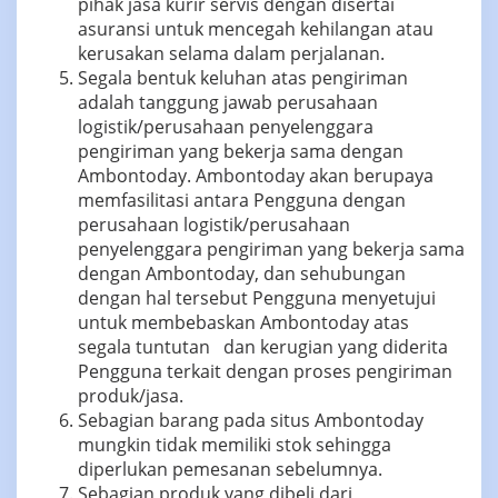
pihak jasa kurir servis dengan disertai
asuransi untuk mencegah kehilangan atau
kerusakan selama dalam perjalanan.
Segala bentuk keluhan atas pengiriman
adalah tanggung jawab perusahaan
logistik/perusahaan penyelenggara
pengiriman yang bekerja sama dengan
Ambontoday. Ambontoday akan berupaya
memfasilitasi antara Pengguna dengan
perusahaan logistik/perusahaan
penyelenggara pengiriman yang bekerja sama
dengan Ambontoday, dan sehubungan
dengan hal tersebut Pengguna menyetujui
untuk membebaskan Ambontoday atas
segala tuntutan dan kerugian yang diderita
Pengguna terkait dengan proses pengiriman
produk/jasa.
Sebagian barang pada situs Ambontoday
mungkin tidak memiliki stok sehingga
diperlukan pemesanan sebelumnya.
Sebagian produk yang dibeli dari