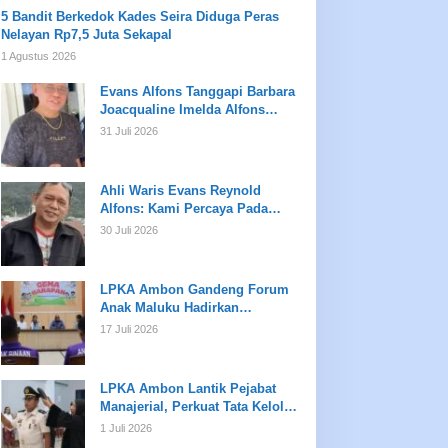
5 Bandit Berkedok Kades Seira Diduga Peras
Nelayan Rp7,5 Juta Sekapal
1 Agustus 2026
Evans Alfons Tanggapi Barbara
Joacqualine Imelda Alfons
Mengenai Status Ahli Waris dan
31 Juli 2026
Putusan Pengadilan
Ahli Waris Evans Reynold
Alfons: Kami Percaya Pada
Hukum, Bukan Opini
30 Juli 2026
LPKA Ambon Gandeng Forum
Anak Maluku Hadirkan
Pembinaan Psikologis dan
17 Juli 2026
Kreativitas bagi Anak Binaan
LPKA Ambon Lantik Pejabat
Manajerial, Perkuat Tata Kelola
dan Kualitas Layanan
1 Juli 2026