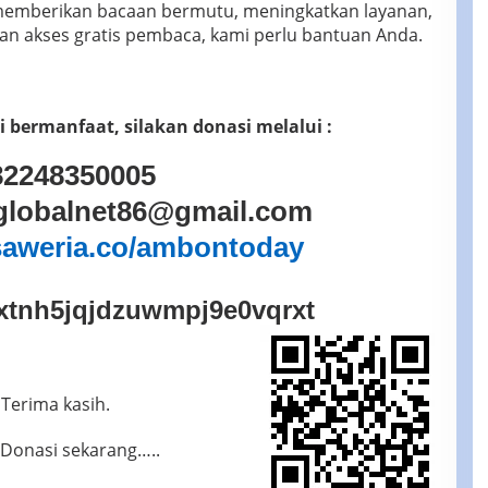
emberikan bacaan bermutu, meningkatkan layanan,
an akses gratis pembaca, kami perlu bantuan Anda.
i bermanfaat, silakan donasi melalui :
2248350005
lnet86@gmail.com
saweria.co/ambontoday
xtnh5jqjdzuwmpj9e0vqrxt
Terima kasih.
 Donasi sekarang…..