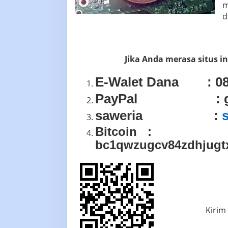
m
O
L
d
E
H
Y
E
H
U
Jika Anda merasa situs in
D
A
E-Walet Dana : 08
PayPal : globa
saweria :
Bitcoin :
bc1qwzugcv84zdhjugt
Kirim