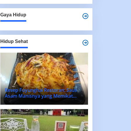
Gaya Hidup
Hidup Sehat
Resep Fuyunghai Restoran: Saus
Asam Manisnya yang Memikat
Lidah!