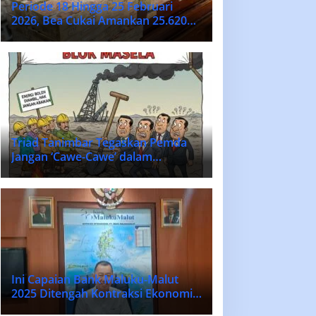
Periode 18 Hingga 25 Februari
2026, Bea Cukai Amankan 25.620
Batang Rokok Ilegal
Triad Tanimbar Tegaskan Pemda
Jangan ‘Cawe-Cawe’ dalam
Penentuan Vendor Lokal Blok
MASELA.
Ini Capaian Bank Maluku-Malut
2025 Ditengah Kontraksi Ekonomi
Nasional dan Daerah