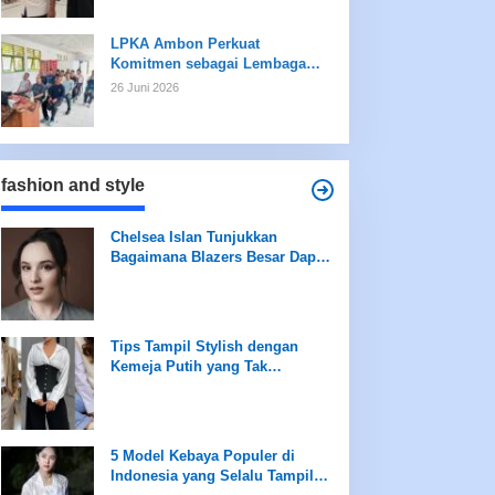
LPKA Ambon Perkuat
Komitmen sebagai Lembaga
Ramah Anak Melalui
26 Juni 2026
Pengukuran Standar LPKRA
fashion and style
Chelsea Islan Tunjukkan
Bagaimana Blazers Besar Dapat
Meningkatkan Tampilan Anda
Tips Tampil Stylish dengan
Kemeja Putih yang Tak
Terboslkan
5 Model Kebaya Populer di
Indonesia yang Selalu Tampil