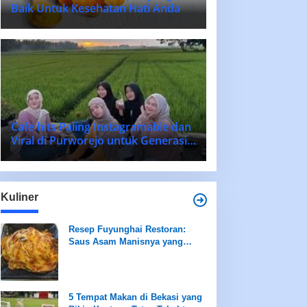
Baik Untuk Kesehatan Hati Anda
Cafe hits Paling Instagramable dan
Viral di Purworejo untuk Generasi
Muda 2025
Kuliner
Resep Fuyunghai Restoran:
Saus Asam Manisnya yang
Memikat Lidah!
5 Tempat Makan di Bekasi yang