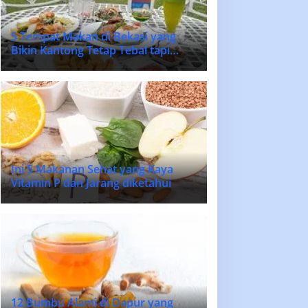
5 Tempat Makan di Bekasi yang
Bikin Kantong Tetap Tebal tapi
Lidah Bahagia
Ini 5 Makanan Sehat yang Kaya
Vitamin P dan Jarang diketahui
12 Bumbu Alami di Dapur yang