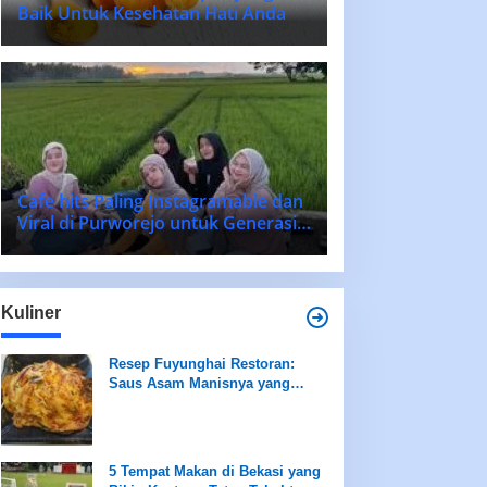
Baik Untuk Kesehatan Hati Anda
Cafe hits Paling Instagramable dan
Viral di Purworejo untuk Generasi
Muda 2025
Kuliner
Resep Fuyunghai Restoran:
Saus Asam Manisnya yang
Memikat Lidah!
5 Tempat Makan di Bekasi yang