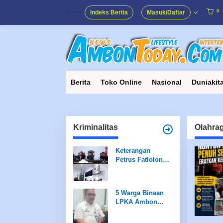
Lewati
ke
0
Indeks Berita
Masuk/Daftar
konten
Berita
Toko Online
Nasional
Duniakit
Kriminalitas
Olahra
Keterangan
Petrus Fatlolon
Bongkar
Sengkarut PI
Masela dan
5 Warga Binaan
Dokumen Janggal
LPKA Ambon
Diusulkan Terima
Remisi Idul Fitri