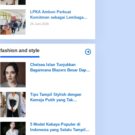
LPKA Ambon Perkuat
Komitmen sebagai Lembaga
Ramah Anak Melalui
26 Juni 2026
Pengukuran Standar LPKRA
fashion and style
Chelsea Islan Tunjukkan
Bagaimana Blazers Besar Dapat
Meningkatkan Tampilan Anda
Tips Tampil Stylish dengan
Kemeja Putih yang Tak
Terboslkan
5 Model Kebaya Populer di
Indonesia yang Selalu Tampil