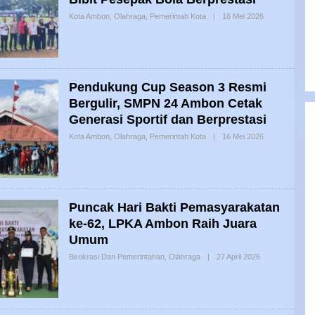
Oleh
Kota Ambon
,
Olahraga
,
Pemerintah Kota
|
16 Mei 2026
Olvi
Pendukung Cup Season 3 Resmi
Bergulir, SMPN 24 Ambon Cetak
Generasi Sportif dan Berprestasi
Oleh
Kota Ambon
,
Olahraga
,
Pemerintah Kota
|
16 Mei 2026
Olvi
‎Puncak Hari Bakti Pemasyarakatan
ke-62, LPKA Ambon Raih Juara
Umum
Oleh
Birokrasi Dan Pemerintahan
,
Olahraga
|
27 April 2026
Mozes