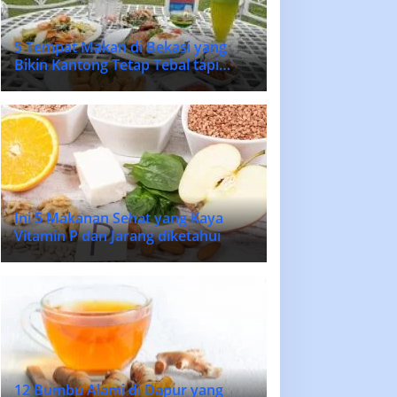
5 Tempat Makan di Bekasi yang
Bikin Kantong Tetap Tebal tapi
Lidah Bahagia
Ini 5 Makanan Sehat yang Kaya
Vitamin P dan Jarang diketahui
12 Bumbu Alami di Dapur yang