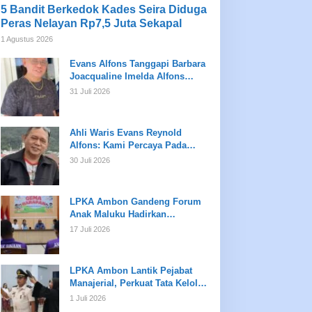
5 Bandit Berkedok Kades Seira Diduga
Peras Nelayan Rp7,5 Juta Sekapal
1 Agustus 2026
Evans Alfons Tanggapi Barbara
Joacqualine Imelda Alfons
Mengenai Status Ahli Waris dan
31 Juli 2026
Putusan Pengadilan
Ahli Waris Evans Reynold
Alfons: Kami Percaya Pada
Hukum, Bukan Opini
30 Juli 2026
LPKA Ambon Gandeng Forum
Anak Maluku Hadirkan
Pembinaan Psikologis dan
17 Juli 2026
Kreativitas bagi Anak Binaan
LPKA Ambon Lantik Pejabat
Manajerial, Perkuat Tata Kelola
dan Kualitas Layanan
1 Juli 2026