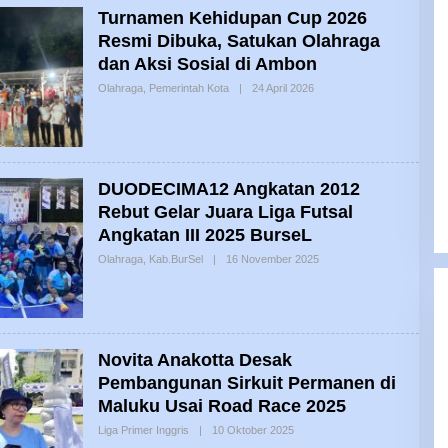
Turnamen Kehidupan Cup 2026
Resmi Dibuka, Satukan Olahraga
dan Aksi Sosial di Ambon
Oleh
Olahraga
,
Pemerintah Kota
|
24 April 2026
Olvi
DUODECIMA12 Angkatan 2012
Rebut Gelar Juara Liga Futsal
Angkatan III 2025 BurseL
Oleh
Olahraga
,
Kab.BurSel
|
16 November 2025
Nardo
Novita Anakotta Desak
Pembangunan Sirkuit Permanen di
Maluku Usai Road Race 2025
Oleh
Liga Primer Inggris
|
10 Oktober 2025
Olvi