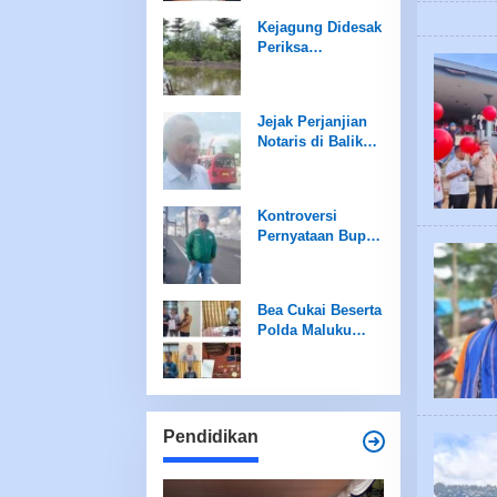
Kejagung Didesak
Periksa
Kontraktor Agus
Thiodorus Terkait
Pengrusakan
Jejak Perjanjian
Mangrove
Notaris di Balik
Pencairan Rp20
Miliar UP3
Tanimbar
Kontroversi
Pernyataan Bupati
Mengguncang
Relasi Pemerintah
dan Wartawan
Bea Cukai Beserta
Tanimbar
Polda Maluku
Berhasil Ringkus
3 Terduga
Narkoba
Pendidikan