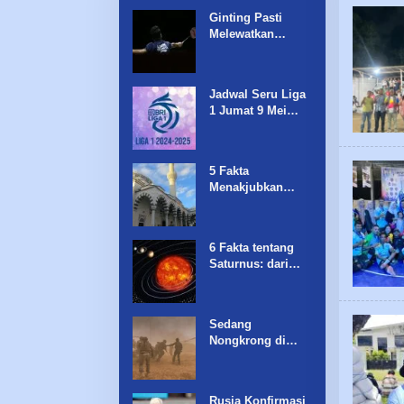
Ginting Pasti
Melewatkan
Indonesia Open
2025, Kapan Ia
Kembali Beraksi?
Jadwal Seru Liga
1 Jumat 9 Mei
2025: Pertarungan
Antara Persib
Bandung dan
5 Fakta
Barito Putera
Menakjubkan
tentang Camii,
Masjid Tertinggi
di Jepang
6 Fakta tentang
Saturnus: dari
Hujan Berlian
hingga Raja
Bulan
Sedang
Nongkrong di
Warkop,Warga
Palestina
Diserang Israel,6
Rusia Konfirmasi