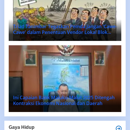
Triad Tanimbar Tegaskan Pemda Jangan ‘Cawe-
Cawe’ dalam Penentuan Vendor Lokal Blok
MASELA.
Ini Capaian Bank Maluku-Malut 2025 Ditengah
Kontraksi Ekonomi Nasional dan Daerah
Gaya Hidup