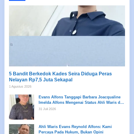
5 Bandit Berkedok Kades Seira Diduga Peras
Nelayan Rp7,5 Juta Sekapal
1 Agustus 2026
Evans Alfons Tanggapi Barbara Joacqualine
Imelda Alfons Mengenai Status Ahli Waris dan
Putusan Pengadilan
31 Juli 2026
Ahli Waris Evans Reynold Alfons: Kami
Percaya Pada Hukum, Bukan Opini