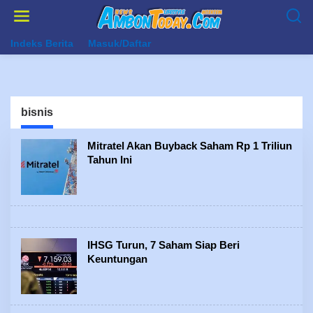
Lewati
ke
konten
Indeks Berita
Masuk/Daftar
bisnis
Mitratel Akan Buyback Saham Rp 1 Triliun
Tahun Ini
IHSG Turun, 7 Saham Siap Beri
Keuntungan