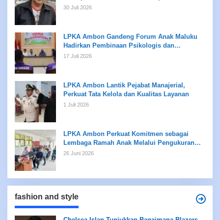
30 Juli 2026
LPKA Ambon Gandeng Forum Anak Maluku
Hadirkan Pembinaan Psikologis dan
Kreativitas bagi Anak Binaan
17 Juli 2026
LPKA Ambon Lantik Pejabat Manajerial,
Perkuat Tata Kelola dan Kualitas Layanan
1 Juli 2026
LPKA Ambon Perkuat Komitmen sebagai
Lembaga Ramah Anak Melalui Pengukuran
Standar LPKRA
26 Juni 2026
fashion and style
Chelsea Islan Tunjukkan Bagaimana Blazers