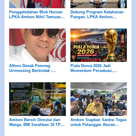
Penggeledahan Blok Hunian
Dukung Program Ketahanan
LPKA Ambon Nihil Temuan
Pangan, LPKA Ambon
Barang Terlarang
Siapkan Lahan untuk Tanam
Sayur
Alfons Desak Pemneg
Piala Dunia 2026 Jadi
Urimessing Bertindak :
Momentum Persatuan,
Jangan Diam Terhadap Klaim
Ambon Diajak Tunjukan
Petuanan Yang Belum Jelas
Sportivitas Kepada Dunia
Ambon Bersih Dimulai dari
Ambon Siapkan Sanksi Tegas
Warga, BNI Serahkan 10 TPS
untuk Pelanggar Aturan
untuk Kota Sehat
Sampah