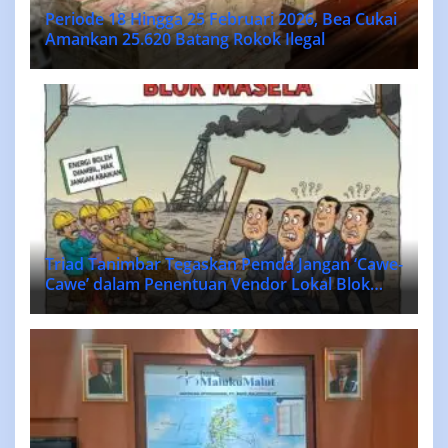
Periode 18 Hingga 25 Februari 2026, Bea Cukai
Amankan 25.620 Batang Rokok Ilegal
Triad Tanimbar Tegaskan Pemda Jangan ‘Cawe-
Cawe’ dalam Penentuan Vendor Lokal Blok
MASELA.