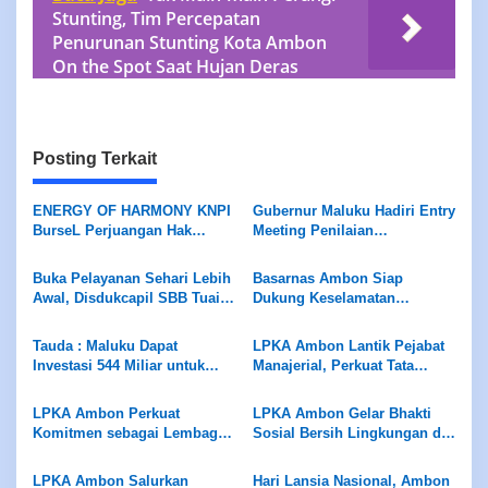
Stunting, Tim Percepatan
Penurunan Stunting Kota Ambon
On the Spot Saat Hujan Deras
Posting Terkait
ENERGY OF HARMONY KNPI
Gubernur Maluku Hadiri Entry
BurseL Perjuangan Hak
Meeting Penilaian
ASN/P3K/P3K-PW
Maladministrasi Ombudsman
RI
Buka Pelayanan Sehari Lebih
Basarnas Ambon Siap
Awal, Disdukcapil SBB Tuai
Dukung Keselamatan
Apresiasi Ombudsman
Pariwisata di Maluku, Pemda
Maluku
Diminta Perhatikan Fasilitas
Tauda : Maluku Dapat
LPKA Ambon Lantik Pejabat
Penunjang
Investasi 544 Miliar untuk
Manajerial, Perkuat Tata
Hilirisasi Peternakan
Kelola dan Kualitas Layanan
LPKA Ambon Perkuat
LPKA Ambon Gelar Bhakti
Komitmen sebagai Lembaga
Sosial Bersih Lingkungan di
Ramah Anak Melalui
Pantai Tial
Pengukuran Standar LPKRA
LPKA Ambon Salurkan
Hari Lansia Nasional, Ambon