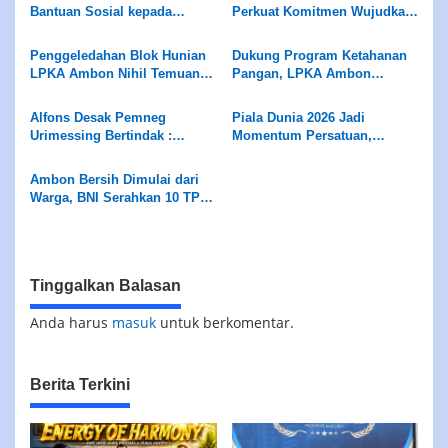
Bantuan Sosial kepada
Perkuat Komitmen Wujudkan
Masyarakat Sekitar
Lansia Sehat dan Produktif
Penggeledahan Blok Hunian
Dukung Program Ketahanan
LPKA Ambon Nihil Temuan
Pangan, LPKA Ambon
Barang Terlarang
Siapkan Lahan untuk Tanam
Sayur
Alfons Desak Pemneg
Piala Dunia 2026 Jadi
Urimessing Bertindak :
Momentum Persatuan,
Jangan Diam Terhadap Klaim
Ambon Diajak Tunjukan
Petuanan Yang Belum Jelas
Sportivitas Kepada Dunia
Ambon Bersih Dimulai dari
Warga, BNI Serahkan 10 TPS
untuk Kota Sehat
Tinggalkan Balasan
Anda harus
masuk
untuk berkomentar.
Berita Terkini