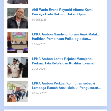
Ahli Waris Evans Reynold Alfons: Kami
Percaya Pada Hukum, Bukan Opini
30 Juli 2026
LPKA Ambon Gandeng Forum Anak Maluku
Hadirkan Pembinaan Psikologis dan
Kreativitas bagi Anak Binaan
17 Juli 2026
LPKA Ambon Lantik Pejabat Manajerial,
Perkuat Tata Kelola dan Kualitas Layanan
1 Juli 2026
LPKA Ambon Perkuat Komitmen sebagai
Lembaga Ramah Anak Melalui Pengukuran
Standar LPKRA
26 Juni 2026