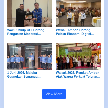
Wakil Uskup OCI Dorong
Wawali Ambon Dorong
Penguatan Moderasi
Pelaku Ekonomi Digital
Beragama dan Kolaborasi
Masuk Sensus Ekonomi 2026
Lintas Sektor di Ambon
1 Juni 2026, Maluku
Waisak 2026, Pemkot Ambon
Gaungkan Semangat
Ajak Warga Perkuat Toleransi
Pancasila
dan Persaudaraan
View More