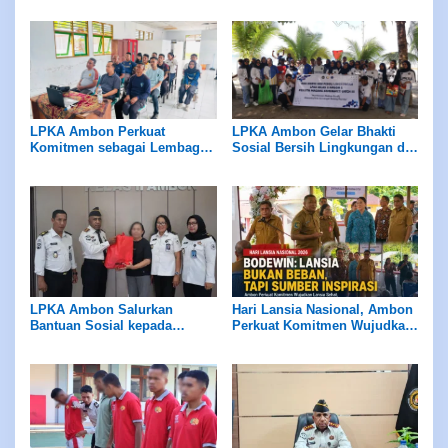
LPKA Ambon Perkuat
LPKA Ambon Gelar Bhakti
Komitmen sebagai Lembaga
Sosial Bersih Lingkungan di
Ramah Anak Melalui
Pantai Tial
Pengukuran Standar LPKRA
LPKA Ambon Salurkan
Hari Lansia Nasional, Ambon
Bantuan Sosial kepada
Perkuat Komitmen Wujudkan
Masyarakat Sekitar
Lansia Sehat dan Produktif