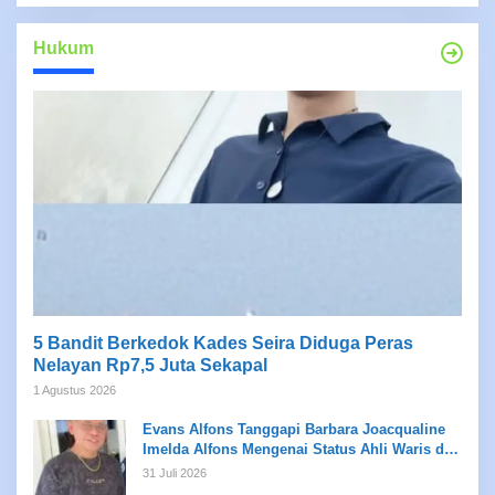
Hukum
5 Bandit Berkedok Kades Seira Diduga Peras
Nelayan Rp7,5 Juta Sekapal
1 Agustus 2026
Evans Alfons Tanggapi Barbara Joacqualine
Imelda Alfons Mengenai Status Ahli Waris dan
Putusan Pengadilan
31 Juli 2026