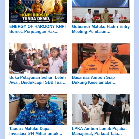
ENERGY OF HARMONY KNPI
Gubernur Maluku Hadiri Entry
BurseL Perjuangan Hak
Meeting Penilaian
ASN/P3K/P3K-PW
Maladministrasi Ombudsman
RI
Buka Pelayanan Sehari Lebih
Basarnas Ambon Siap
Awal, Disdukcapil SBB Tuai
Dukung Keselamatan
Apresiasi Ombudsman
Pariwisata di Maluku, Pemda
Maluku
Diminta Perhatikan Fasilitas
Penunjang
Tauda : Maluku Dapat
LPKA Ambon Lantik Pejabat
Investasi 544 Miliar untuk
Manajerial, Perkuat Tata
Hilirisasi Peternakan
Kelola dan Kualitas Layanan