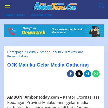
Lewati
ke
konten
Indeks Berita
Masuk/Daftar
Homepage
/
Berita
/
Ambon Terkini
/
Birokrasi dan
OJK
Pemerintahan
Maluku
OJK Maluku Gelar Media Gathering
Gelar
Media
Gathering
AMBON, Ambontoday.com
– Kantor Otoritas Jasa
Keuangan Provinsi Maluku menggelar media
gathering bagi para wartawan di Kota Ambon