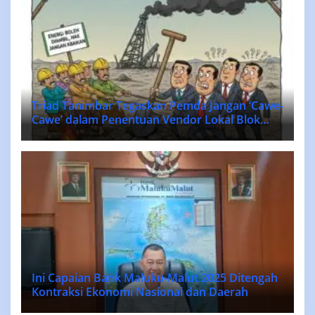
Triad Tanimbar Tegaskan Pemda Jangan ‘Cawe-
Cawe’ dalam Penentuan Vendor Lokal Blok
MASELA.
Ini Capaian Bank Maluku-Malut 2025 Ditengah
Kontraksi Ekonomi Nasional dan Daerah