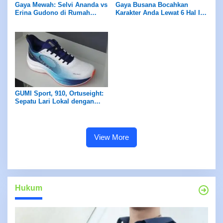
Gaya Mewah: Selvi Ananda vs
Gaya Busana Bocahkan
Erina Gudono di Rumah
Karakter Anda Lewat 6 Hal Ini!
Jokowi, Kecantikan dengan
Apa Saja?
Tas Hermes
GUMI Sport, 910, Ortuseight:
Sepatu Lari Lokal dengan
Teknologi Masa Depan
View More
Hukum