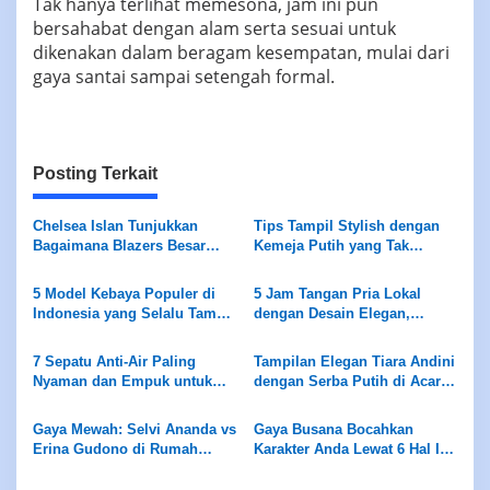
Tak hanya terlihat memesona, jam ini pun
bersahabat dengan alam serta sesuai untuk
dikenakan dalam beragam kesempatan, mulai dari
gaya santai sampai setengah formal.
Posting Terkait
Chelsea Islan Tunjukkan
Tips Tampil Stylish dengan
Bagaimana Blazers Besar
Kemeja Putih yang Tak
Dapat Meningkatkan Tampilan
Terboslkan
Anda
5 Model Kebaya Populer di
5 Jam Tangan Pria Lokal
Indonesia yang Selalu Tampil
dengan Desain Elegan,
saat Peringatan Hari Kartini
Sederhana namun Mewah
7 Sepatu Anti-Air Paling
Tampilan Elegan Tiara Andini
Nyaman dan Empuk untuk
dengan Serba Putih di Acara
Musim Hujan
Pernikahan, Stunning!
Gaya Mewah: Selvi Ananda vs
Gaya Busana Bocahkan
Erina Gudono di Rumah
Karakter Anda Lewat 6 Hal Ini!
Jokowi, Kecantikan dengan
Apa Saja?
Tas Hermes