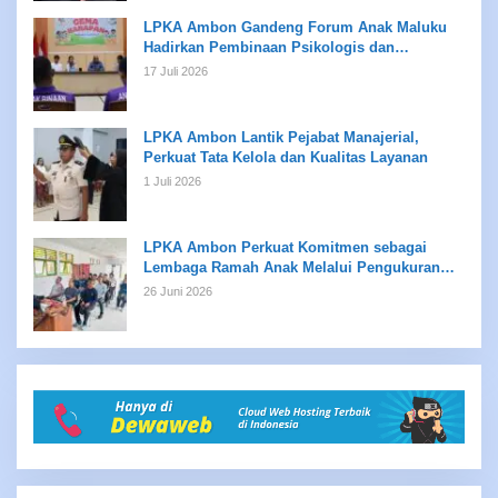
LPKA Ambon Gandeng Forum Anak Maluku
Hadirkan Pembinaan Psikologis dan
Kreativitas bagi Anak Binaan
17 Juli 2026
LPKA Ambon Lantik Pejabat Manajerial,
Perkuat Tata Kelola dan Kualitas Layanan
1 Juli 2026
LPKA Ambon Perkuat Komitmen sebagai
Lembaga Ramah Anak Melalui Pengukuran
Standar LPKRA
26 Juni 2026