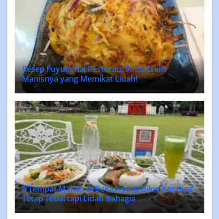
Resep Fuyunghai Restoran: Saus Asam
Manisnya yang Memikat Lidah!
5 Tempat Makan di Bekasi yang Bikin Kantong
Tetap Tebal tapi Lidah Bahagia