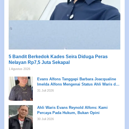
5 Bandit Berkedok Kades Seira Diduga Peras
Nelayan Rp7,5 Juta Sekapal
1 Agustus 2026
Evans Alfons Tanggapi Barbara Joacqualine
Imelda Alfons Mengenai Status Ahli Waris dan
Putusan Pengadilan
31 Juli 2026
Ahli Waris Evans Reynold Alfons: Kami
Percaya Pada Hukum, Bukan Opini
30 Juli 2026