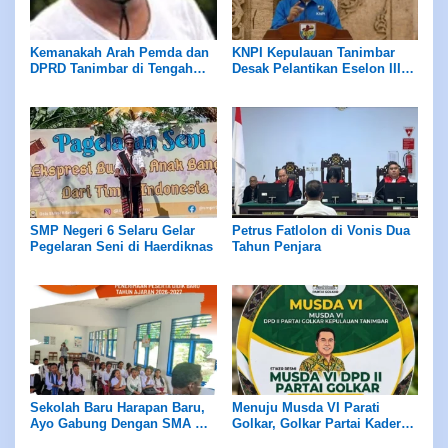
Kemanakah Arah Pemda dan
KNPI Kepulauan Tanimbar
DPRD Tanimbar di Tengah
Desak Pelantikan Eselon III
Ledakan Investasi Blok
dan IV Akomodir Semua
Masela?
Kepentingan, Hindari
Penempatan Bom Waktu
SMP Negeri 6 Selaru Gelar
Petrus Fatlolon di Vonis Dua
Pegelaran Seni di Haerdiknas
Tahun Penjara
Sekolah Baru Harapan Baru,
Menuju Musda VI Parati
Ayo Gabung Dengan SMA KU
Golkar, Golkar Partai Kader
Saumlaki
Bukan Partai Keluarga