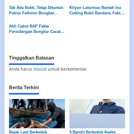
Tak Ada Bukti, Tetap Dituntut:
Kilyon Luturmas Bantah Isu
Petrus Fatlolon Bongkar
Cutting Bukit Bandara, Fakta
Keganjilan Serius di
Teknis Tak Bisa Dipelintir
Persidangan
Ahli Cabut BAP Fakta
Persidangan Bongkar Cacat
Hukum Mematikan
Tinggalkan Balasan
Anda harus
masuk
untuk berkomentar.
Berita Terkini
Bajak Laut Berkedok
5 Bandit Berkedok Kades