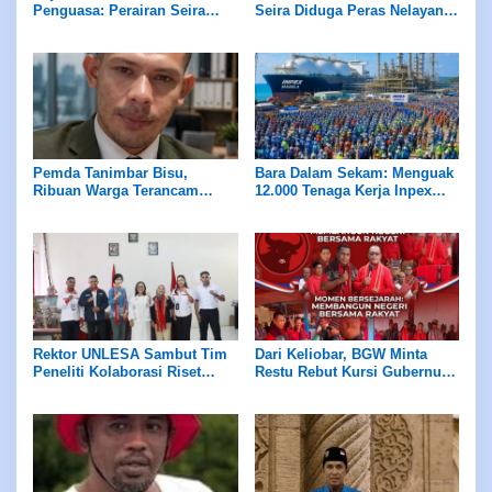
Penguasa: Perairan Seira
Seira Diduga Peras Nelayan
Jadi Neraka, Nelayan
Rp7,5 Juta Sekapal
Dirampok Habis!
Pemda Tanimbar Bisu,
Bara Dalam Sekam: Menguak
Ribuan Warga Terancam
12.000 Tenaga Kerja Inpex
Dijarah Algojo Korporasi Blok
Masela
Masela
Rektor UNLESA Sambut Tim
Dari Keliobar, BGW Minta
Peneliti Kolaborasi Riset
Restu Rebut Kursi Gubernur
Univeritas Lelemuku
Maluku 2029
Saumlaki dan Universitas
Merdeka Malang