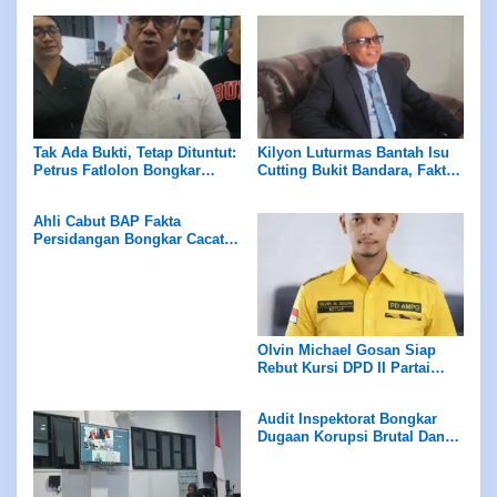
Tak Ada Bukti, Tetap Dituntut:
Kilyon Luturmas Bantah Isu
Petrus Fatlolon Bongkar
Cutting Bukit Bandara, Fakta
Keganjilan Serius di
Teknis Tak Bisa Dipelintir
Persidangan
Ahli Cabut BAP Fakta
Persidangan Bongkar Cacat
Hukum Mematikan
Olvin Michael Gosan Siap
Rebut Kursi DPD II Partai
Golkar Kepulauan Tanimbar
Audit Inspektorat Bongkar
Dugaan Korupsi Brutal Dana
Desa Wowonda