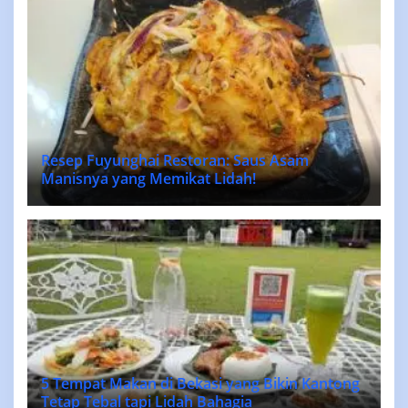
Resep Fuyunghai Restoran: Saus Asam
Manisnya yang Memikat Lidah!
5 Tempat Makan di Bekasi yang Bikin Kantong
Tetap Tebal tapi Lidah Bahagia