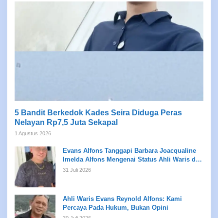
5 Bandit Berkedok Kades Seira Diduga Peras
Nelayan Rp7,5 Juta Sekapal
1 Agustus 2026
Evans Alfons Tanggapi Barbara Joacqualine
Imelda Alfons Mengenai Status Ahli Waris dan
Putusan Pengadilan
31 Juli 2026
Ahli Waris Evans Reynold Alfons: Kami
Percaya Pada Hukum, Bukan Opini
30 Juli 2026