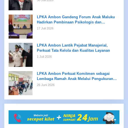
LPKA Ambon Gandeng Forum Anak Maluku
Hadirkan Pembinaan Psikologis dan
Kreativitas bagi Anak Binaan
17 Juli 2026
LPKA Ambon Lantik Pejabat Manajerial,
Perkuat Tata Kelola dan Kualitas Layanan
1 Juli 2026
LPKA Ambon Perkuat Komitmen sebagai
Lembaga Ramah Anak Melalui Pengukuran
Standar LPKRA
26 Juni 2026