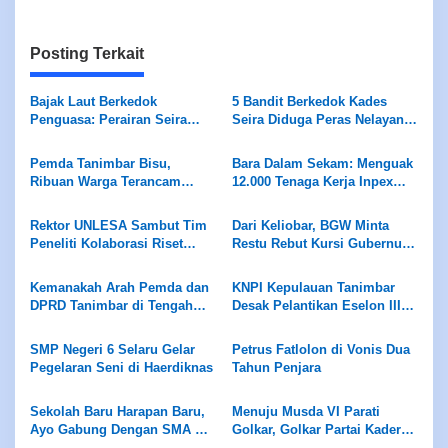
Posting Terkait
Bajak Laut Berkedok
5 Bandit Berkedok Kades
Penguasa: Perairan Seira
Seira Diduga Peras Nelayan
Jadi Neraka, Nelayan
Rp7,5 Juta Sekapal
Dirampok Habis!
Pemda Tanimbar Bisu,
Bara Dalam Sekam: Menguak
Ribuan Warga Terancam
12.000 Tenaga Kerja Inpex
Dijarah Algojo Korporasi Blok
Masela
Masela
Rektor UNLESA Sambut Tim
Dari Keliobar, BGW Minta
Peneliti Kolaborasi Riset
Restu Rebut Kursi Gubernur
Univeritas Lelemuku
Maluku 2029
Saumlaki dan Universitas
Kemanakah Arah Pemda dan
KNPI Kepulauan Tanimbar
Merdeka Malang
DPRD Tanimbar di Tengah
Desak Pelantikan Eselon III
Ledakan Investasi Blok
dan IV Akomodir Semua
Masela?
Kepentingan, Hindari
SMP Negeri 6 Selaru Gelar
Petrus Fatlolon di Vonis Dua
Penempatan Bom Waktu
Pegelaran Seni di Haerdiknas
Tahun Penjara
Sekolah Baru Harapan Baru,
Menuju Musda VI Parati
Ayo Gabung Dengan SMA KU
Golkar, Golkar Partai Kader
Saumlaki
Bukan Partai Keluarga