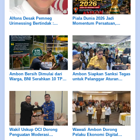
Alfons Desak Pemneg
Piala Dunia 2026 Jadi
Urimessing Bertindak :
Momentum Persatuan,
Jangan Diam Terhadap Klaim
Ambon Diajak Tunjukan
Petuanan Yang Belum Jelas
Sportivitas Kepada Dunia
Ambon Bersih Dimulai dari
Ambon Siapkan Sanksi Tegas
Warga, BNI Serahkan 10 TPS
untuk Pelanggar Aturan
untuk Kota Sehat
Sampah
Wakil Uskup OCI Dorong
Wawali Ambon Dorong
Penguatan Moderasi
Pelaku Ekonomi Digital
Beragama dan Kolaborasi
Masuk Sensus Ekonomi 2026