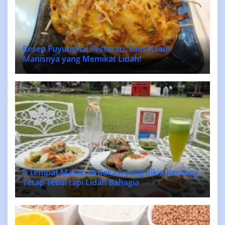
Resep Fuyunghai Restoran: Saus Asam
Manisnya yang Memikat Lidah!
5 Tempat Makan di Bekasi yang Bikin Kantong
Tetap Tebal tapi Lidah Bahagia