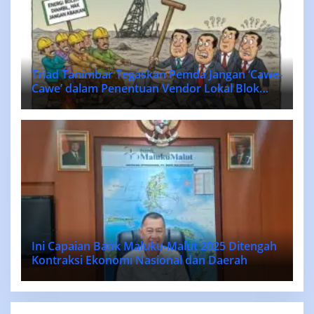
Triad Tanimbar Tegaskan Pemda Jangan ‘Cawe-
Cawe’ dalam Penentuan Vendor Lokal Blok
MASELA.
Ini Capaian Bank Maluku-Malut 2025 Ditengah
Kontraksi Ekonomi Nasional dan Daerah