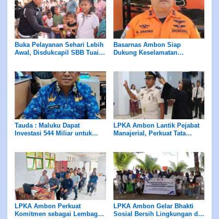
Buka Pelayanan Sehari Lebih
Basarnas Ambon Siap
Awal, Disdukcapil SBB Tuai
Dukung Keselamatan
Apresiasi Ombudsman
Pariwisata di Maluku, Pemda
Maluku
Diminta Perhatikan Fasilitas
Penunjang
Tauda : Maluku Dapat
LPKA Ambon Lantik Pejabat
Investasi 544 Miliar untuk
Manajerial, Perkuat Tata
Hilirisasi Peternakan
Kelola dan Kualitas Layanan
LPKA Ambon Perkuat
LPKA Ambon Gelar Bhakti
Komitmen sebagai Lembaga
Sosial Bersih Lingkungan di