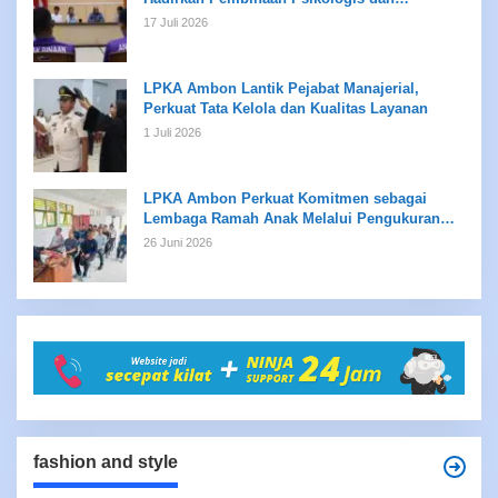
Kreativitas bagi Anak Binaan
17 Juli 2026
LPKA Ambon Lantik Pejabat Manajerial,
Perkuat Tata Kelola dan Kualitas Layanan
1 Juli 2026
LPKA Ambon Perkuat Komitmen sebagai
Lembaga Ramah Anak Melalui Pengukuran
Standar LPKRA
26 Juni 2026
fashion and style