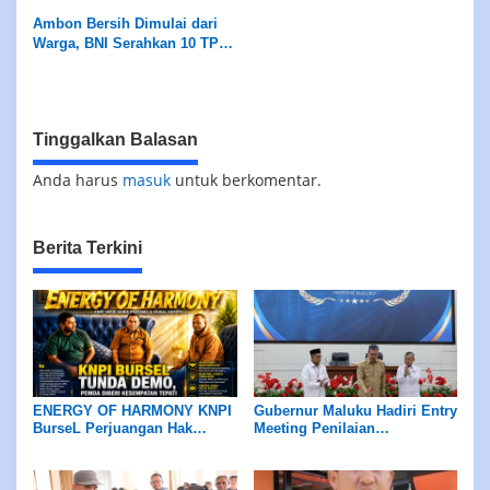
Petuanan Yang Belum Jelas
Sportivitas Kepada Dunia
Ambon Bersih Dimulai dari
Warga, BNI Serahkan 10 TPS
untuk Kota Sehat
Tinggalkan Balasan
Anda harus
masuk
untuk berkomentar.
Berita Terkini
ENERGY OF HARMONY KNPI
Gubernur Maluku Hadiri Entry
BurseL Perjuangan Hak
Meeting Penilaian
ASN/P3K/P3K-PW
Maladministrasi Ombudsman
RI