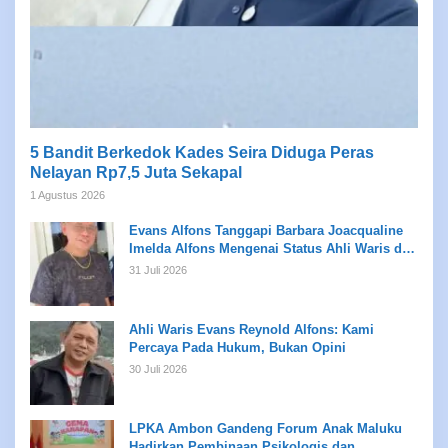
5 Bandit Berkedok Kades Seira Diduga Peras
Nelayan Rp7,5 Juta Sekapal
1 Agustus 2026
Evans Alfons Tanggapi Barbara Joacqualine
Imelda Alfons Mengenai Status Ahli Waris dan
Putusan Pengadilan
31 Juli 2026
Ahli Waris Evans Reynold Alfons: Kami
Percaya Pada Hukum, Bukan Opini
30 Juli 2026
LPKA Ambon Gandeng Forum Anak Maluku
Hadirkan Pembinaan Psikologis dan