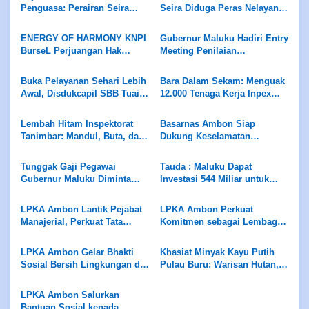
Penguasa: Perairan Seira
Seira Diduga Peras Nelayan
Jadi Neraka, Nelayan
Rp7,5 Juta Sekapal
Dirampok Habis!
ENERGY OF HARMONY KNPI
Gubernur Maluku Hadiri Entry
BurseL Perjuangan Hak
Meeting Penilaian
ASN/P3K/P3K-PW
Maladministrasi Ombudsman
RI
Buka Pelayanan Sehari Lebih
Bara Dalam Sekam: Menguak
Awal, Disdukcapil SBB Tuai
12.000 Tenaga Kerja Inpex
Apresiasi Ombudsman
Masela
Maluku
Lembah Hitam Inspektorat
Basarnas Ambon Siap
Tanimbar: Mandul, Buta, dan
Dukung Keselamatan
Tuli di Hadapan Skandal ADD
Pariwisata di Maluku, Pemda
Diminta Perhatikan Fasilitas
Tunggak Gaji Pegawai
Tauda : Maluku Dapat
Penunjang
Gubernur Maluku Diminta
Investasi 544 Miliar untuk
Evaluasi Manajemen PD
Hilirisasi Peternakan
Panca Karya
LPKA Ambon Lantik Pejabat
LPKA Ambon Perkuat
Manajerial, Perkuat Tata
Komitmen sebagai Lembaga
Kelola dan Kualitas Layanan
Ramah Anak Melalui
Pengukuran Standar LPKRA
LPKA Ambon Gelar Bhakti
Khasiat Minyak Kayu Putih
Sosial Bersih Lingkungan di
Pulau Buru: Warisan Hutan,
Pantai Tial
Kearifan Leluhur
LPKA Ambon Salurkan
Bantuan Sosial kepada