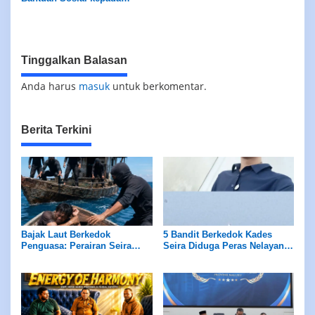
Masyarakat Sekitar
Tinggalkan Balasan
Anda harus
masuk
untuk berkomentar.
Berita Terkini
Bajak Laut Berkedok
5 Bandit Berkedok Kades
Penguasa: Perairan Seira
Seira Diduga Peras Nelayan
Jadi Neraka, Nelayan
Rp7,5 Juta Sekapal
Dirampok Habis!