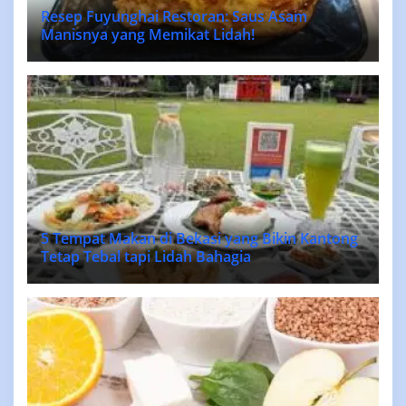
Resep Fuyunghai Restoran: Saus Asam
Manisnya yang Memikat Lidah!
5 Tempat Makan di Bekasi yang Bikin Kantong
Tetap Tebal tapi Lidah Bahagia