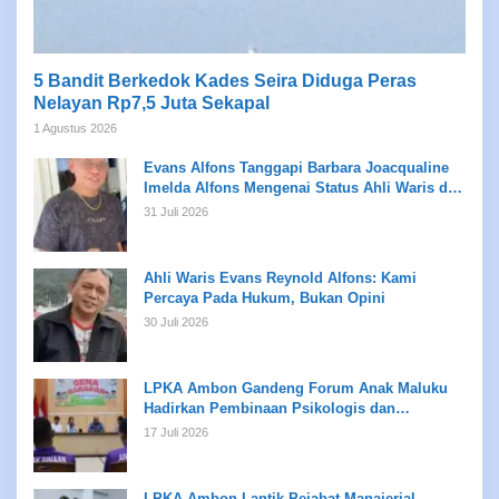
5 Bandit Berkedok Kades Seira Diduga Peras
Nelayan Rp7,5 Juta Sekapal
1 Agustus 2026
Evans Alfons Tanggapi Barbara Joacqualine
Imelda Alfons Mengenai Status Ahli Waris dan
Putusan Pengadilan
31 Juli 2026
Ahli Waris Evans Reynold Alfons: Kami
Percaya Pada Hukum, Bukan Opini
30 Juli 2026
LPKA Ambon Gandeng Forum Anak Maluku
Hadirkan Pembinaan Psikologis dan
Kreativitas bagi Anak Binaan
17 Juli 2026
LPKA Ambon Lantik Pejabat Manajerial,