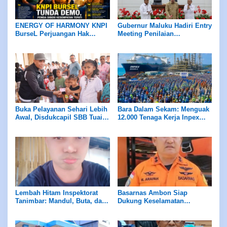
ENERGY OF HARMONY KNPI
Gubernur Maluku Hadiri Entry
BurseL Perjuangan Hak
Meeting Penilaian
ASN/P3K/P3K-PW
Maladministrasi Ombudsman
RI
Buka Pelayanan Sehari Lebih
Bara Dalam Sekam: Menguak
Awal, Disdukcapil SBB Tuai
12.000 Tenaga Kerja Inpex
Apresiasi Ombudsman
Masela
Maluku
Lembah Hitam Inspektorat
Basarnas Ambon Siap
Tanimbar: Mandul, Buta, dan
Dukung Keselamatan
Tuli di Hadapan Skandal ADD
Pariwisata di Maluku, Pemda
Diminta Perhatikan Fasilitas
Penunjang