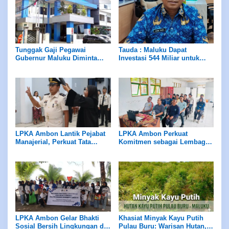
Tunggak Gaji Pegawai
Tauda : Maluku Dapat
Gubernur Maluku Diminta
Investasi 544 Miliar untuk
Evaluasi Manajemen PD
Hilirisasi Peternakan
Panca Karya
LPKA Ambon Lantik Pejabat
LPKA Ambon Perkuat
Manajerial, Perkuat Tata
Komitmen sebagai Lembaga
Kelola dan Kualitas Layanan
Ramah Anak Melalui
Pengukuran Standar LPKRA
LPKA Ambon Gelar Bhakti
Khasiat Minyak Kayu Putih
Sosial Bersih Lingkungan di
Pulau Buru: Warisan Hutan,