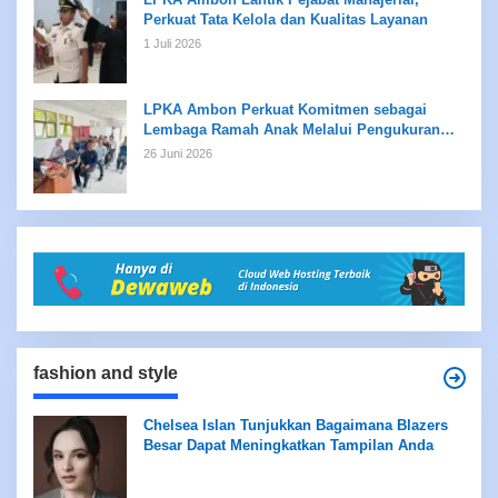
Perkuat Tata Kelola dan Kualitas Layanan
1 Juli 2026
LPKA Ambon Perkuat Komitmen sebagai
Lembaga Ramah Anak Melalui Pengukuran
Standar LPKRA
26 Juni 2026
fashion and style
Chelsea Islan Tunjukkan Bagaimana Blazers
Besar Dapat Meningkatkan Tampilan Anda