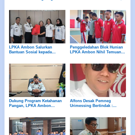
Pantai Tial
Kearifan Leluhur
LPKA Ambon Salurkan
Penggeledahan Blok Hunian
Bantuan Sosial kepada
LPKA Ambon Nihil Temuan
Masyarakat Sekitar
Barang Terlarang
Dukung Program Ketahanan
Alfons Desak Pemneg
Pangan, LPKA Ambon
Urimessing Bertindak :
Siapkan Lahan untuk Tanam
Jangan Diam Terhadap Klaim
Sayur
Petuanan Yang Belum Jelas