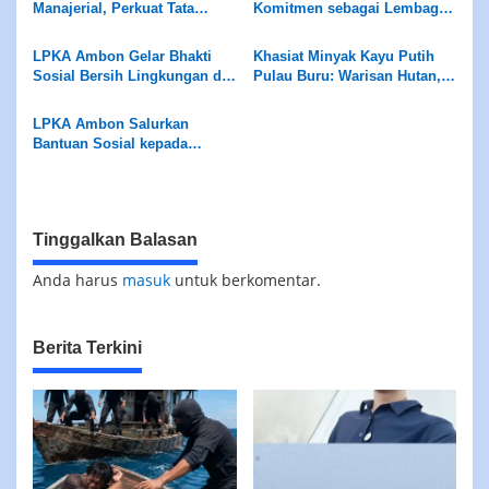
Manajerial, Perkuat Tata
Komitmen sebagai Lembaga
Kelola dan Kualitas Layanan
Ramah Anak Melalui
Pengukuran Standar LPKRA
LPKA Ambon Gelar Bhakti
Khasiat Minyak Kayu Putih
Sosial Bersih Lingkungan di
Pulau Buru: Warisan Hutan,
Pantai Tial
Kearifan Leluhur
LPKA Ambon Salurkan
Bantuan Sosial kepada
Masyarakat Sekitar
Tinggalkan Balasan
Anda harus
masuk
untuk berkomentar.
Berita Terkini