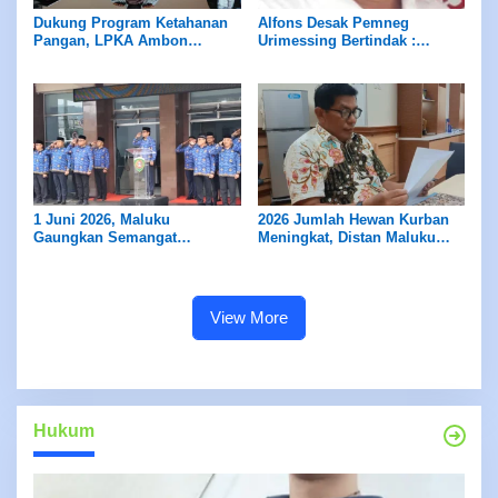
Dukung Program Ketahanan
Alfons Desak Pemneg
Pangan, LPKA Ambon
Urimessing Bertindak :
Siapkan Lahan untuk Tanam
Jangan Diam Terhadap Klaim
Sayur
Petuanan Yang Belum Jelas
1 Juni 2026, Maluku
2026 Jumlah Hewan Kurban
Gaungkan Semangat
Meningkat, Distan Maluku
Pancasila
Pastikan Pengawasan dan
Layak Konsumsi Bagi
Masyarakat
View More
Hukum