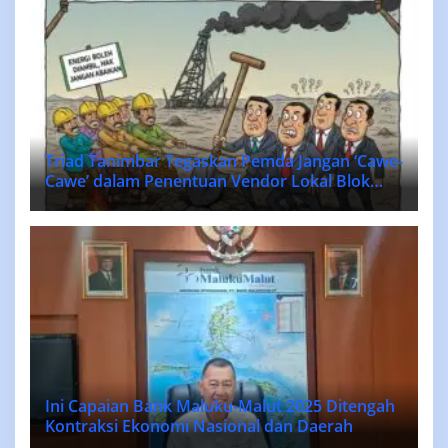
Triad Tanimbar Tegaskan Pemda Jangan ‘Cawe-
Cawe’ dalam Penentuan Vendor Lokal Blok
MASELA.
Ini Capaian Bank Maluku-Malut 2025 Ditengah
Kontraksi Ekonomi Nasional dan Daerah