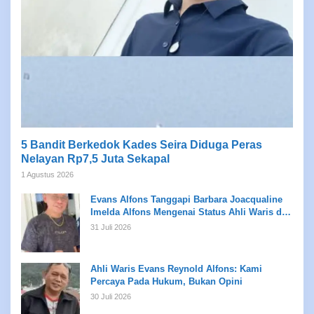
5 Bandit Berkedok Kades Seira Diduga Peras
Nelayan Rp7,5 Juta Sekapal
1 Agustus 2026
Evans Alfons Tanggapi Barbara Joacqualine
Imelda Alfons Mengenai Status Ahli Waris dan
Putusan Pengadilan
31 Juli 2026
Ahli Waris Evans Reynold Alfons: Kami
Percaya Pada Hukum, Bukan Opini
30 Juli 2026