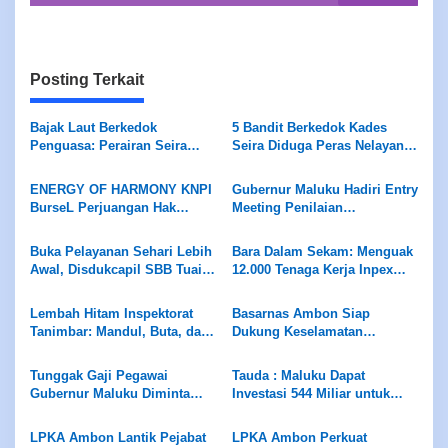
Posting Terkait
Bajak Laut Berkedok
5 Bandit Berkedok Kades
Penguasa: Perairan Seira
Seira Diduga Peras Nelayan
Jadi Neraka, Nelayan
Rp7,5 Juta Sekapal
Dirampok Habis!
ENERGY OF HARMONY KNPI
Gubernur Maluku Hadiri Entry
BurseL Perjuangan Hak
Meeting Penilaian
ASN/P3K/P3K-PW
Maladministrasi Ombudsman
RI
Buka Pelayanan Sehari Lebih
Bara Dalam Sekam: Menguak
Awal, Disdukcapil SBB Tuai
12.000 Tenaga Kerja Inpex
Apresiasi Ombudsman
Masela
Maluku
Lembah Hitam Inspektorat
Basarnas Ambon Siap
Tanimbar: Mandul, Buta, dan
Dukung Keselamatan
Tuli di Hadapan Skandal ADD
Pariwisata di Maluku, Pemda
Diminta Perhatikan Fasilitas
Tunggak Gaji Pegawai
Tauda : Maluku Dapat
Penunjang
Gubernur Maluku Diminta
Investasi 544 Miliar untuk
Evaluasi Manajemen PD
Hilirisasi Peternakan
Panca Karya
LPKA Ambon Lantik Pejabat
LPKA Ambon Perkuat