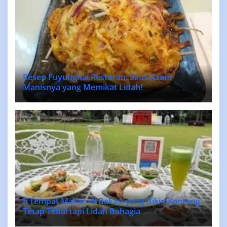
Resep Fuyunghai Restoran: Saus Asam
Manisnya yang Memikat Lidah!
5 Tempat Makan di Bekasi yang Bikin Kantong
Tetap Tebal tapi Lidah Bahagia