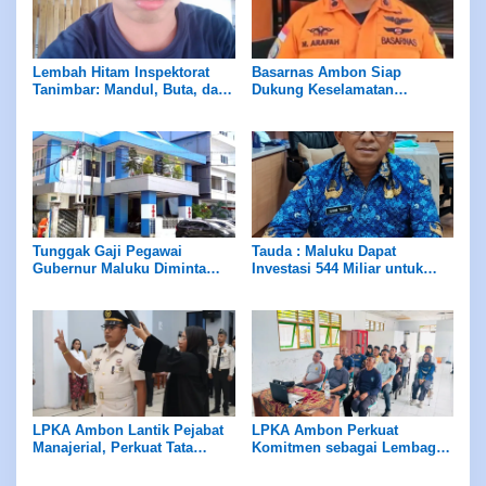
Lembah Hitam Inspektorat
Basarnas Ambon Siap
Tanimbar: Mandul, Buta, dan
Dukung Keselamatan
Tuli di Hadapan Skandal ADD
Pariwisata di Maluku, Pemda
Diminta Perhatikan Fasilitas
Penunjang
Tunggak Gaji Pegawai
Tauda : Maluku Dapat
Gubernur Maluku Diminta
Investasi 544 Miliar untuk
Evaluasi Manajemen PD
Hilirisasi Peternakan
Panca Karya
LPKA Ambon Lantik Pejabat
LPKA Ambon Perkuat
Manajerial, Perkuat Tata
Komitmen sebagai Lembaga
Kelola dan Kualitas Layanan
Ramah Anak Melalui
Pengukuran Standar LPKRA