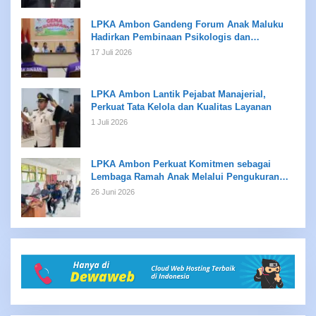
LPKA Ambon Gandeng Forum Anak Maluku
Hadirkan Pembinaan Psikologis dan
Kreativitas bagi Anak Binaan
17 Juli 2026
LPKA Ambon Lantik Pejabat Manajerial,
Perkuat Tata Kelola dan Kualitas Layanan
1 Juli 2026
LPKA Ambon Perkuat Komitmen sebagai
Lembaga Ramah Anak Melalui Pengukuran
Standar LPKRA
26 Juni 2026