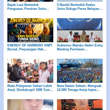
Bajak Laut Berkedok
5 Bandit Berkedok Kades
Penguasa: Perairan Seira
Seira Diduga Peras Nelayan
Jadi Neraka, Nelayan
Rp7,5 Juta Sekapal
Dirampok Habis!
ENERGY OF HARMONY KNPI
Gubernur Maluku Hadiri Entry
BurseL Perjuangan Hak
Meeting Penilaian
ASN/P3K/P3K-PW
Maladministrasi Ombudsman
RI
Buka Pelayanan Sehari Lebih
Bara Dalam Sekam: Menguak
Awal, Disdukcapil SBB Tuai
12.000 Tenaga Kerja Inpex
Apresiasi Ombudsman
Masela
Maluku