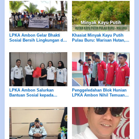
LPKA Ambon Gelar Bhakti
Khasiat Minyak Kayu Putih
Sosial Bersih Lingkungan di
Pulau Buru: Warisan Hutan,
Pantai Tial
Kearifan Leluhur
LPKA Ambon Salurkan
Penggeledahan Blok Hunian
Bantuan Sosial kepada
LPKA Ambon Nihil Temuan
Masyarakat Sekitar
Barang Terlarang