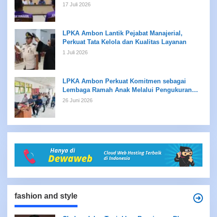
Kreativitas bagi Anak Binaan
17 Juli 2026
LPKA Ambon Lantik Pejabat Manajerial,
Perkuat Tata Kelola dan Kualitas Layanan
1 Juli 2026
LPKA Ambon Perkuat Komitmen sebagai
Lembaga Ramah Anak Melalui Pengukuran
Standar LPKRA
26 Juni 2026
fashion and style