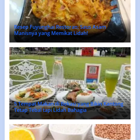
Resep Fuyunghai Restoran: Saus Asam
Manisnya yang Memikat Lidah!
5 Tempat Makan di Bekasi yang Bikin Kantong
Tetap Tebal tapi Lidah Bahagia