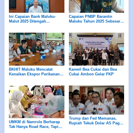
Ini Capaian Bank Maluku-
Capaian PNBP Barantin
Malut 2025 Ditengah
Maluku Tahun 2025 Sebesar
Kontraksi Ekonomi Nasional
400 Juta, Target 2026 Sebesar
dan Daerah
450 Juta
BKHIT Maluku Mencatat
Kanwil Bea Cukai dan Bea
Kenaikan Ekspor Perikanan
Cukai Ambon Gelar FKP
Maluku 2025 Meningkat
Trump dan Fed Memanas,
UMKM di Namrole Berharap
Rupiah Tekuk Dolar AS Pagi
Tak Hanya Road Race, Tapi
Ini
Juga Event Lain yang