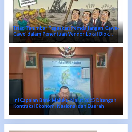
Triad Tanimbar Tegaskan Pemda Jangan ‘Cawe-
Cawe’ dalam Penentuan Vendor Lokal Blok
MASELA.
Ini Capaian Bank Maluku-Malut 2025 Ditengah
Kontraksi Ekonomi Nasional dan Daerah