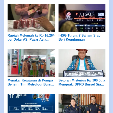
Hidupkan Ekonomi Rakyat
Rupiah Melemah ke Rp 16.264
IHSG Turun, 7 Saham Siap
per Dolar AS, Pasar Asia
Beri Keuntungan
Berfluktuasi
Menakar Kejujuran di Pompa
Setoran Misterius Rp 300 Juta
Bensin: Tim Metrologi Bursel
Menguak: DPRD Bursel Siap
Pastikan Hak Konsumen
Bongkar Tabir Transaksi
Terjaga
Keuangan Daerah