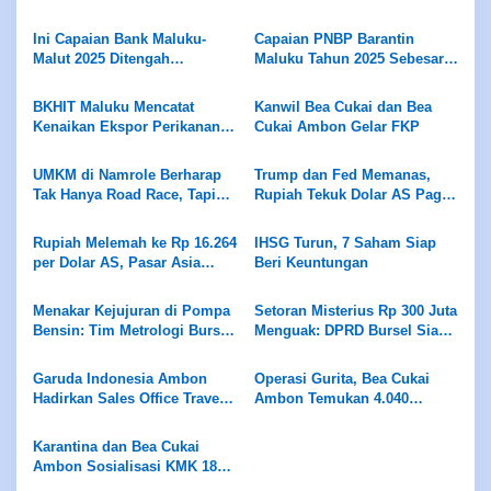
Amankan 25.620 Batang
dalam Penentuan Vendor
Rokok Ilegal
Lokal Blok MASELA.
Ini Capaian Bank Maluku-
Capaian PNBP Barantin
Malut 2025 Ditengah
Maluku Tahun 2025 Sebesar
Kontraksi Ekonomi Nasional
400 Juta, Target 2026 Sebesar
dan Daerah
450 Juta
BKHIT Maluku Mencatat
Kanwil Bea Cukai dan Bea
Kenaikan Ekspor Perikanan
Cukai Ambon Gelar FKP
Maluku 2025 Meningkat
UMKM di Namrole Berharap
Trump dan Fed Memanas,
Tak Hanya Road Race, Tapi
Rupiah Tekuk Dolar AS Pagi
Juga Event Lain yang
Ini
Hidupkan Ekonomi Rakyat
Rupiah Melemah ke Rp 16.264
IHSG Turun, 7 Saham Siap
per Dolar AS, Pasar Asia
Beri Keuntungan
Berfluktuasi
Menakar Kejujuran di Pompa
Setoran Misterius Rp 300 Juta
Bensin: Tim Metrologi Bursel
Menguak: DPRD Bursel Siap
Pastikan Hak Konsumen
Bongkar Tabir Transaksi
Terjaga
Keuangan Daerah
Garuda Indonesia Ambon
Operasi Gurita, Bea Cukai
Hadirkan Sales Office Travel
Ambon Temukan 4.040
Fair (SOTF) 2025
Batang Rokok Ilegal,
Pedagang dan Distributor
Karantina dan Bea Cukai
Diminta Waspada
Ambon Sosialisasi KMK 18
dan Pembukaan Gerai Ekspor