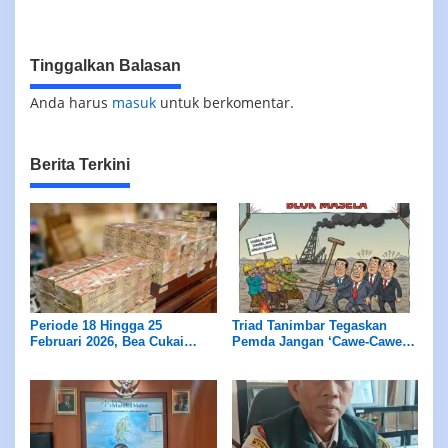
Bagi Pelaku Usaha
Tinggalkan Balasan
Anda harus
masuk
untuk berkomentar.
Berita Terkini
Periode 18 Hingga 25
Triad Tanimbar Tegaskan
Februari 2026, Bea Cukai
Pemda Jangan ‘Cawe-Cawe’
Amankan 25.620 Batang
dalam Penentuan Vendor
Rokok Ilegal
Lokal Blok MASELA.