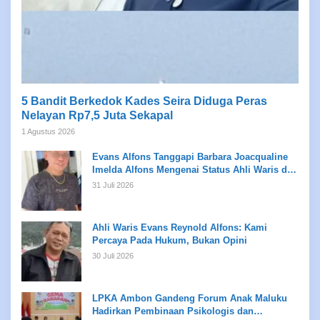
5 Bandit Berkedok Kades Seira Diduga Peras
Nelayan Rp7,5 Juta Sekapal
1 Agustus 2026
Evans Alfons Tanggapi Barbara Joacqualine
Imelda Alfons Mengenai Status Ahli Waris dan
Putusan Pengadilan
31 Juli 2026
Ahli Waris Evans Reynold Alfons: Kami
Percaya Pada Hukum, Bukan Opini
30 Juli 2026
LPKA Ambon Gandeng Forum Anak Maluku
Hadirkan Pembinaan Psikologis dan