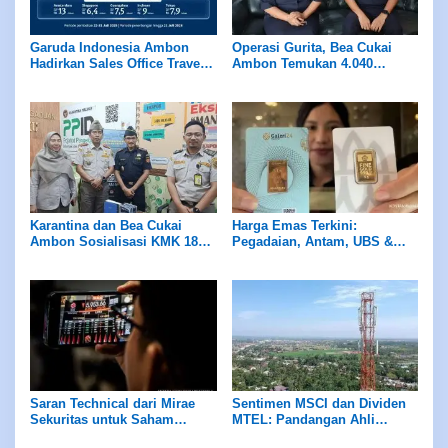
Garuda Indonesia Ambon
Operasi Gurita, Bea Cukai
Hadirkan Sales Office Travel
Ambon Temukan 4.040
Fair (SOTF) 2025
Batang Rokok Ilegal,
Pedagang dan Distributor
Diminta Waspada
Karantina dan Bea Cukai
Harga Emas Terkini:
Ambon Sosialisasi KMK 18
Pegadaian, Antam, UBS &
dan Pembukaan Gerai Ekspor
GALERI 24 Senin (26/5)
Bagi Pelaku Usaha
Saran Technical dari Mirae
Sentimen MSCI dan Dividen
Sekuritas untuk Saham
MTEL: Pandangan Ahli
BBYB, MBMA, JAGO, Senin
Tentang Langkah Selanjutnya