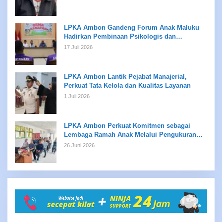
LPKA Ambon Gandeng Forum Anak Maluku
Hadirkan Pembinaan Psikologis dan
Kreativitas bagi Anak Binaan
17 Juli 2026
LPKA Ambon Lantik Pejabat Manajerial,
Perkuat Tata Kelola dan Kualitas Layanan
1 Juli 2026
LPKA Ambon Perkuat Komitmen sebagai
Lembaga Ramah Anak Melalui Pengukuran
Standar LPKRA
26 Juni 2026