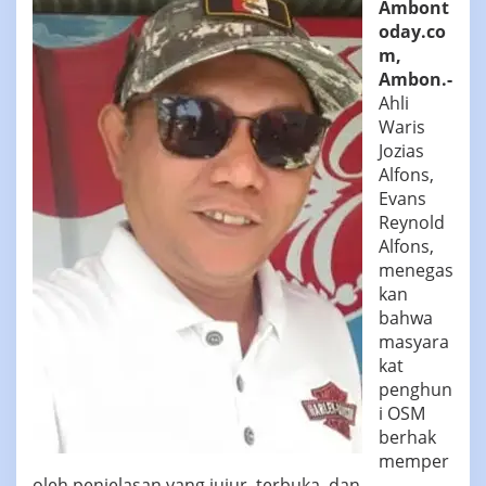
Ambont
oday.co
m,
Ambon.-
Ahli
Waris
Jozias
Alfons,
Evans
Reynold
Alfons,
menegas
kan
bahwa
masyara
kat
penghun
i OSM
berhak
memper
oleh penjelasan yang jujur, terbuka, dan