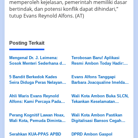
memperoleh kejelasan, pemerintah memiliki dasar
bertindak, dan potensi konflik dapat dihindari,”
tutup Evans Reynold Alfons. (AT)
Posting Terkait
Mengenal Dr. J. Leimena:
Terobosan Baru! Aplikasi
Sosok Menteri Sederhana di
Resmi Ambon Today Hadir:
Balik Ribuan Puskesmas
Portal Berita Terkini
Indonesia
Sekaligus Platform E-
5 Bandit Berkedok Kades
Evans Alfons Tanggapi
Commerce dalam Satu
Seira Diduga Peras Nelayan
Barbara Joacqualine Imelda
Genggaman
Rp7,5 Juta Sekapal
Alfons Mengenai Status Ahli
Waris dan Putusan
Ahli Waris Evans Reynold
Wali Kota Ambon Buka SLCN,
Pengadilan
Alfons: Kami Percaya Pada
Tekankan Keselamatan
Hukum, Bukan Opini
Nelayan dan Pemanfaatan
Teknologi Laut
Perang Kognitif Lawan Hoax,
Wali Kota Ambon Pastikan
Wali Kota, Pemuda Diminta
Digitalisasi Bansos Cegah
Waspada
Salah Sasaran, Siapkan
Antisipasi Krisis Air Bersih
Serahkan KUA-PPAS APBD
DPRD Ambon Gaspol