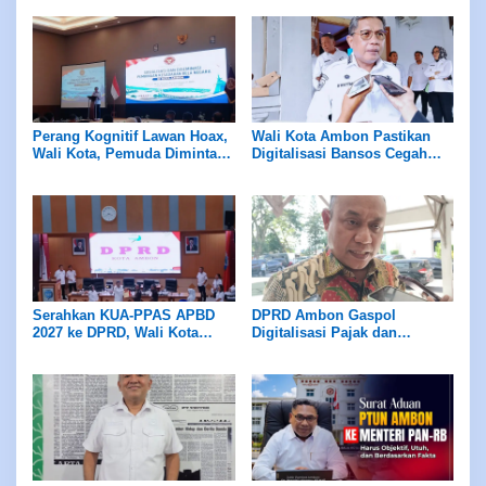
Teknologi Laut
Perang Kognitif Lawan Hoax,
Wali Kota Ambon Pastikan
Wali Kota, Pemuda Diminta
Digitalisasi Bansos Cegah
Waspada
Salah Sasaran, Siapkan
Antisipasi Krisis Air Bersih
Serahkan KUA-PPAS APBD
DPRD Ambon Gaspol
2027 ke DPRD, Wali Kota
Digitalisasi Pajak dan
Ambon Targetkan Ekonomi
Retribusi
Tumbuh 5,7 Persen