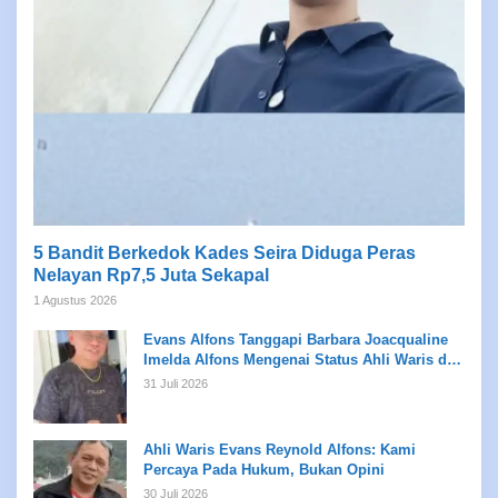
5 Bandit Berkedok Kades Seira Diduga Peras
Nelayan Rp7,5 Juta Sekapal
1 Agustus 2026
Evans Alfons Tanggapi Barbara Joacqualine
Imelda Alfons Mengenai Status Ahli Waris dan
Putusan Pengadilan
31 Juli 2026
Ahli Waris Evans Reynold Alfons: Kami
Percaya Pada Hukum, Bukan Opini
30 Juli 2026