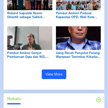
Roberd Sapulete Resmi
Pemkot Ambon Perkuat
Dilantik sebagai Sekkot
Kapasitas OPD, Wali Kota
Ambon, Siap Kawal
Tegaskan Pelayanan Publik
Reformasi Birokrasi
Bebas Diskriminasi
Pemkot Ambon Genjot
Uang Receh Penyulut Perang:
Pembaruan Data dan IKD,
Wartawan Tanimbar Kibarkan
Warga Miskin Tak Lagi
Bendera Perlawanan
Terkendala Akses Bansos dan
Terhadap Inpex
Layanan Kesehatan
View More
Hukum