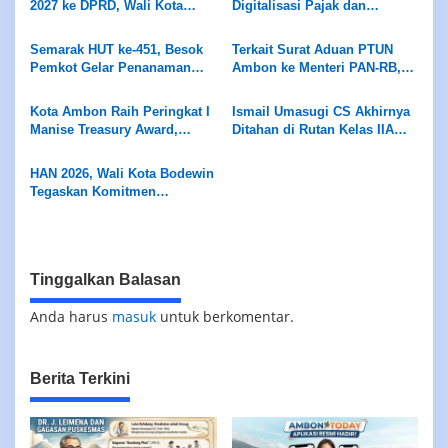
2027 ke DPRD, Wali Kota
Digitalisasi Pajak dan
Ambon Targetkan Ekonomi
Retribusi
Tumbuh 5,7 Persen
Semarak HUT ke-451, Besok
Terkait Surat Aduan PTUN
Pemkot Gelar Penanaman
Ambon ke Menteri PAN-RB,
Gadihu
Jubir Pemkot : Harus
Objektif, Utuh, dan
Kota Ambon Raih Peringkat I
Ismail Umasugi CS Akhirnya
Berdasarkan Fakta
Manise Treasury Award,
Ditahan di Rutan Kelas IIA
Terbaik dalam Penyaluran
Ambon
Dana Desa Semester I 2026
HAN 2026, Wali Kota Bodewin
Tegaskan Komitmen
Wujudkan Ambon Ramah
Anak
Tinggalkan Balasan
Anda harus
masuk
untuk berkomentar.
Berita Terkini