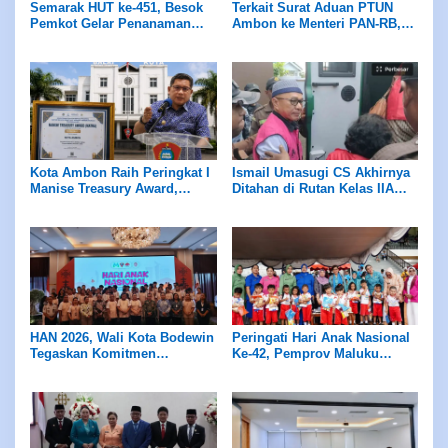
Semarak HUT ke-451, Besok
Terkait Surat Aduan PTUN
Pemkot Gelar Penanaman
Ambon ke Menteri PAN-RB,
Gadihu
Jubir Pemkot : Harus
Objektif, Utuh, dan
Berdasarkan Fakta
Kota Ambon Raih Peringkat I
Ismail Umasugi CS Akhirnya
Manise Treasury Award,
Ditahan di Rutan Kelas IIA
Terbaik dalam Penyaluran
Ambon
Dana Desa Semester I 2026
HAN 2026, Wali Kota Bodewin
Peringati Hari Anak Nasional
Tegaskan Komitmen
Ke-42, Pemprov Maluku
Wujudkan Ambon Ramah
Dukung Gerakan Nasional
Anak
RANA