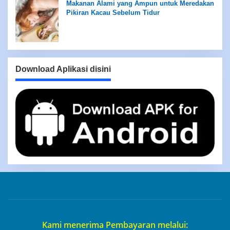
Makanan Alami yang Ampun untuk Meredakan
Pikiran Kacau Sebelum Tidur
Download Aplikasi disini
Kami menerima Pembayaran melalui: