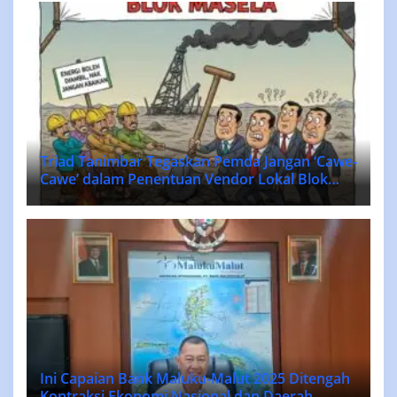
Triad Tanimbar Tegaskan Pemda Jangan ‘Cawe-
Cawe’ dalam Penentuan Vendor Lokal Blok
MASELA.
Ini Capaian Bank Maluku-Malut 2025 Ditengah
Kontraksi Ekonomi Nasional dan Daerah