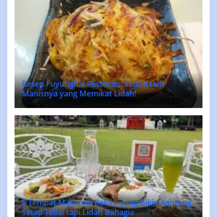
Resep Fuyunghai Restoran: Saus Asam
Manisnya yang Memikat Lidah!
5 Tempat Makan di Bekasi yang Bikin Kantong
Tetap Tebal tapi Lidah Bahagia