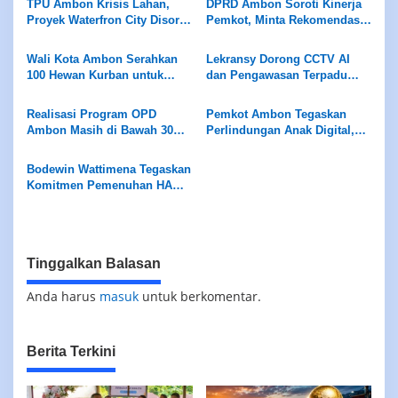
TPU Ambon Krisis Lahan,
DPRD Ambon Soroti Kinerja
Proyek Waterfron City Disorot
Pemkot, Minta Rekomendasi
Soal Izin Lingkungan
LKPJ 2025 Segera
Ditindaklanjuti
Wali Kota Ambon Serahkan
Lekransy Dorong CCTV AI
100 Hewan Kurban untuk
dan Pengawasan Terpadu
Umat Islam pada Idul Adha
Cegah Aksi Bunuh Diri di
1447 H
JMP
Realisasi Program OPD
Pemkot Ambon Tegaskan
Ambon Masih di Bawah 30
Perlindungan Anak Digital,
Persen, DPRD Soroti Kinerja
Akses Medsos Untuk Usia di
dan Armada Damkar Hibah
Bawah 16 Tahun Dibatasi
Bodewin Wattimena Tegaskan
Komitmen Pemenuhan HAM,
Pemkot Ambon Perkuat
Pembangunan Inklusif
Tinggalkan Balasan
Anda harus
masuk
untuk berkomentar.
Berita Terkini