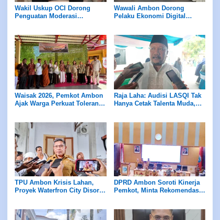
Wakil Uskup OCI Dorong
Wawali Ambon Dorong
Penguatan Moderasi
Pelaku Ekonomi Digital
Beragama dan Kolaborasi
Masuk Sensus Ekonomi 2026
Lintas Sektor di Ambon
Waisak 2026, Pemkot Ambon
Raja Laha: Audisi LASQI Tak
Ajak Warga Perkuat Toleransi
Hanya Cetak Talenta Muda,
dan Persaudaraan
Tapi Juga Dongkrak Ekonomi
Warga
TPU Ambon Krisis Lahan,
DPRD Ambon Soroti Kinerja
Proyek Waterfron City Disorot
Pemkot, Minta Rekomendasi
Soal Izin Lingkungan
LKPJ 2025 Segera
Ditindaklanjuti