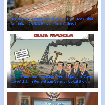
Periode 18 Hingga 25 Februari 2026, Bea Cukai
Amankan 25.620 Batang Rokok Ilegal
Triad Tanimbar Tegaskan Pemda Jangan ‘Cawe-
Cawe’ dalam Penentuan Vendor Lokal Blok
MASELA.