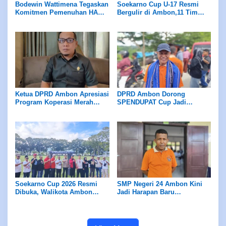
Bodewin Wattimena Tegaskan
Soekarno Cup U-17 Resmi
Komitmen Pemenuhan HAM,
Bergulir di Ambon,11 Tim
Pemkot Ambon Perkuat
Kampung Siap Adu Bakat
Pembangunan Inklusif
Ketua DPRD Ambon Apresiasi
DPRD Ambon Dorong
Program Koperasi Merah
SPENDUPAT Cup Jadi
Putih di Wayame, Disebut
Agenda Tahunan
Jadi Penopang Ekonomi Baru
Masyarakat
Soekarno Cup 2026 Resmi
SMP Negeri 24 Ambon Kini
Dibuka, Walikota Ambon
Jadi Harapan Baru
Dorong Lahirnya Bibit
Pendidikan Waiheru
Pesepak Bola Berprestasi