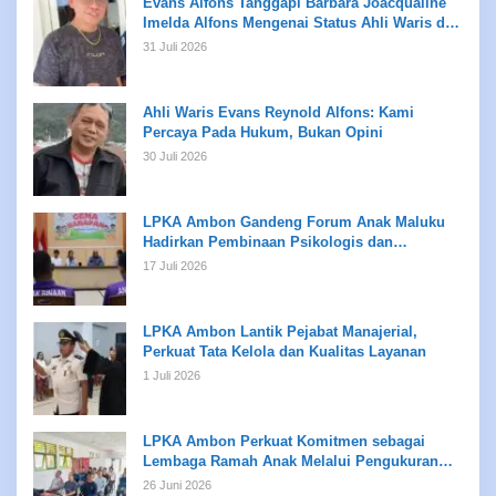
Evans Alfons Tanggapi Barbara Joacqualine
Imelda Alfons Mengenai Status Ahli Waris dan
Putusan Pengadilan
31 Juli 2026
Ahli Waris Evans Reynold Alfons: Kami
Percaya Pada Hukum, Bukan Opini
30 Juli 2026
LPKA Ambon Gandeng Forum Anak Maluku
Hadirkan Pembinaan Psikologis dan
Kreativitas bagi Anak Binaan
17 Juli 2026
LPKA Ambon Lantik Pejabat Manajerial,
Perkuat Tata Kelola dan Kualitas Layanan
1 Juli 2026
LPKA Ambon Perkuat Komitmen sebagai
Lembaga Ramah Anak Melalui Pengukuran
Standar LPKRA
26 Juni 2026