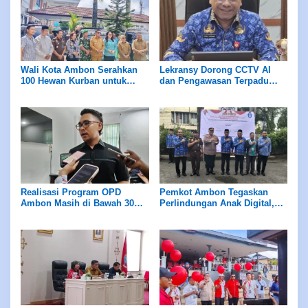
Wali Kota Ambon Serahkan
Lekransy Dorong CCTV AI
100 Hewan Kurban untuk
dan Pengawasan Terpadu
Umat Islam pada Idul Adha
Cegah Aksi Bunuh Diri di
1447 H
JMP
Realisasi Program OPD
Pemkot Ambon Tegaskan
Ambon Masih di Bawah 30
Perlindungan Anak Digital,
Persen, DPRD Soroti Kinerja
Akses Medsos Untuk Usia di
dan Armada Damkar Hibah
Bawah 16 Tahun Dibatasi