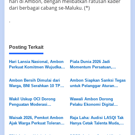
hari di Ambon, dengan melibatkan ratusan kader
dari berbagai cabang se-Maluku. (*)
.
Posting Terkait
Hari Lansia Nasional, Ambon
Piala Dunia 2026 Jadi
Perkuat Komitmen Wujudkan
Momentum Persatuan,
Lansia Sehat dan Produktif
Ambon Diajak Tunjukan
Sportivitas Kepada Dunia
Ambon Bersih Dimulai dari
Ambon Siapkan Sanksi Tegas
Warga, BNI Serahkan 10 TPS
untuk Pelanggar Aturan
untuk Kota Sehat
Sampah
Wakil Uskup OCI Dorong
Wawali Ambon Dorong
Penguatan Moderasi
Pelaku Ekonomi Digital
Beragama dan Kolaborasi
Masuk Sensus Ekonomi 2026
Lintas Sektor di Ambon
Waisak 2026, Pemkot Ambon
Raja Laha: Audisi LASQI Tak
Ajak Warga Perkuat Toleransi
Hanya Cetak Talenta Muda,
dan Persaudaraan
Tapi Juga Dongkrak Ekonomi
Warga