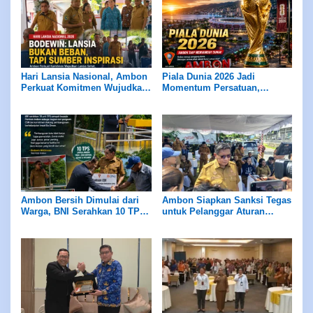
Hari Lansia Nasional, Ambon
Piala Dunia 2026 Jadi
Perkuat Komitmen Wujudkan
Momentum Persatuan,
Lansia Sehat dan Produktif
Ambon Diajak Tunjukan
Sportivitas Kepada Dunia
Ambon Bersih Dimulai dari
Ambon Siapkan Sanksi Tegas
Warga, BNI Serahkan 10 TPS
untuk Pelanggar Aturan
untuk Kota Sehat
Sampah