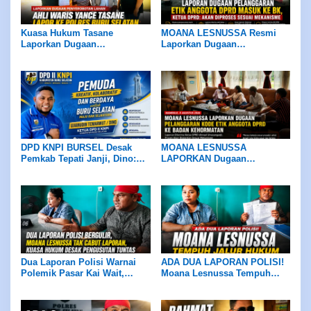
Kuasa Hukum Tasane
MOANA LESNUSSA Resmi
Laporkan Dugaan
Laporkan Dugaan
Penyerobotan Lahan, Ahli
Pelanggaran Kode Etik
Waris Minta Kasus Diproses
Anggota DPRD ke BK
Sesuai Hukum
DPD KNPI BURSEL Desak
MOANA LESNUSSA
Pemkab Tepati Janji, Dino:
LAPORKAN Dugaan
Tidak Ada Negosiasi
Pelanggaran KODE ETIK
Anggota DPRD ke BK, Ketua
DPRD Pastikan Diproses
Sesuai Mekanisme
Dua Laporan Polisi Warnai
ADA DUA LAPORAN POLISI!
Polemik Pasar Kai Wait,
Moana Lesnussa Tempuh
MOANA LESNUSSA TAK
Jalur Hukum, Serahkan Bukti
CABUT LAPORAN, Kuasa
Dugaan Keterlibatan Oknum
Hukum Desak Pengusutan
DPRD