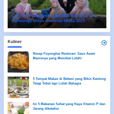
Cafe hits Paling Instagramable dan Viral di
Purworejo untuk Generasi Muda 2025
Kuliner
Resep Fuyunghai Restoran: Saus Asam
Manisnya yang Memikat Lidah!
5 Tempat Makan di Bekasi yang Bikin Kantong
Tetap Tebal tapi Lidah Bahagia
Ini 5 Makanan Sehat yang Kaya Vitamin P dan
Jarang diketahui