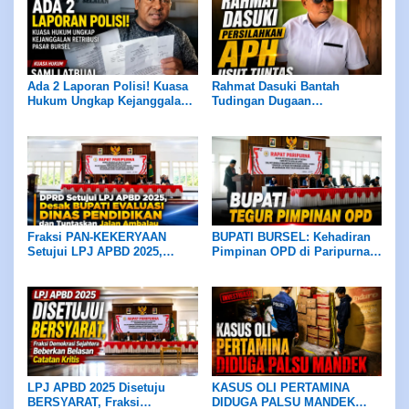
hingga Pansus DPRD Bekerja
Objektif
Ada 2 Laporan Polisi! Kuasa
Rahmat Dasuki Bantah
Hukum Ungkap Kejanggalan
Tudingan Dugaan
Retribusi Pasar Bursel
Penyelewengan Dana Hibah
Rp4 Miliar, Persilakan APH
Usut Tuntas
Fraksi PAN-KEKERYAAN
BUPATI BURSEL: Kehadiran
Setujui LPJ APBD 2025,
Pimpinan OPD di Paripurna
Desak Bupati Evaluasi Dinas
DPRD Wajib Hukumnya
Pendidikan dan Tuntaskan
Jalan Ambalau
LPJ APBD 2025 Disetuju
KASUS OLI PERTAMINA
BERSYARAT, Fraksi
DIDUGA PALSU MANDEK