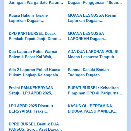
Jaringan, Warga Batu Karang
Dugaan Penggunaan “Ifutin”,
dan Nafruat Desak Pemda
Tradisi Sakral Dilarang
Bertindak
Dijadikan Alat Mencelakai
Kuasa Hukum Tasane
MOANA LESNUSSA Resmi
Orang
Laporkan Dugaan
Laporkan Dugaan
Penyerobotan Lahan, Ahli
Pelanggaran Kode Etik
Waris Minta Kasus Diproses
Anggota DPRD ke BK
DPD KNPI BURSEL Desak
MOANA LESNUSSA
Sesuai Hukum
Pemkab Tepati Janji, Dino:
LAPORKAN Dugaan
Tidak Ada Negosiasi
Pelanggaran KODE ETIK
Anggota DPRD ke BK, Ketua
Dua Laporan Polisi Warnai
ADA DUA LAPORAN POLISI!
DPRD Pastikan Diproses
Polemik Pasar Kai Wait,
Moana Lesnussa Tempuh
Sesuai Mekanisme
MOANA LESNUSSA TAK
Jalur Hukum, Serahkan Bukti
CABUT LAPORAN, Kuasa
Dugaan Keterlibatan Oknum
Ada 2 Laporan Polisi! Kuasa
Rahmat Dasuki Bantah
Hukum Desak Pengusutan
DPRD
Hukum Ungkap Kejanggalan
Tudingan Dugaan
hingga Pansus DPRD Bekerja
Retribusi Pasar Bursel
Penyelewengan Dana Hibah
Objektif
Rp4 Miliar, Persilakan APH
Fraksi PAN-KEKERYAAN
BUPATI BURSEL: Kehadiran
Usut Tuntas
Setujui LPJ APBD 2025,
Pimpinan OPD di Paripurna
Desak Bupati Evaluasi Dinas
DPRD Wajib Hukumnya
Pendidikan dan Tuntaskan
LPJ APBD 2025 Disetuju
KASUS OLI PERTAMINA
Jalan Ambalau
BERSYARAT, Fraksi
DIDUGA PALSU MANDEK
Demokrasi Sejahtera
Warga Namrole Minta
Beberkan Belasan Catatan
Kapolda Maluku Turun
DPRD BURSEL Bentuk DUA
Kritis
Tangan
PANSUS, Soroti Aset Daerah