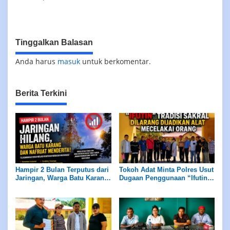
dan Pasar Kai Wait
Tinggalkan Balasan
Anda harus
masuk
untuk berkomentar.
Berita Terkini
Hampir 2 Bulan Terputus dari
Tokoh Adat Minta Polres Usut
Jaringan, Warga Batu Karang
Dugaan Penggunaan “Ifutin”,
dan Nafruat Desak Pemda
Tradisi Sakral Dilarang
Bertindak
Dijadikan Alat Mencelakai
Orang