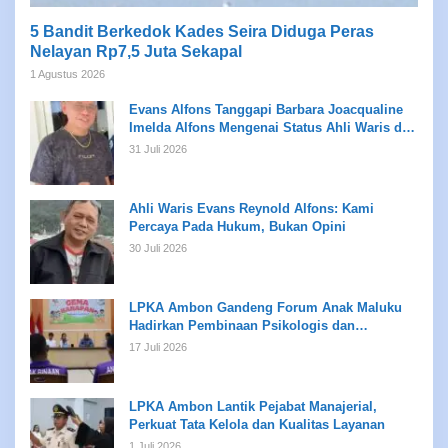
5 Bandit Berkedok Kades Seira Diduga Peras
Nelayan Rp7,5 Juta Sekapal
1 Agustus 2026
Evans Alfons Tanggapi Barbara Joacqualine
Imelda Alfons Mengenai Status Ahli Waris dan
Putusan Pengadilan
31 Juli 2026
Ahli Waris Evans Reynold Alfons: Kami
Percaya Pada Hukum, Bukan Opini
30 Juli 2026
LPKA Ambon Gandeng Forum Anak Maluku
Hadirkan Pembinaan Psikologis dan
Kreativitas bagi Anak Binaan
17 Juli 2026
LPKA Ambon Lantik Pejabat Manajerial,
Perkuat Tata Kelola dan Kualitas Layanan
1 Juli 2026