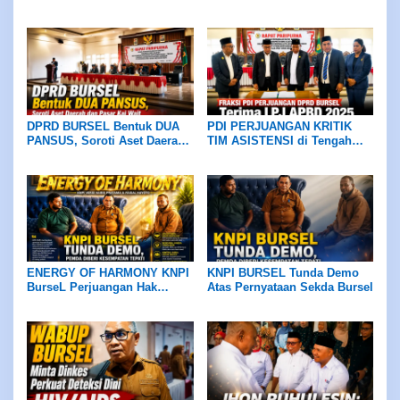
Demokrasi Sejahtera
Warga Namrole Minta
Beberkan Belasan Catatan
Kapolda Maluku Turun
Kritis
Tangan
DPRD BURSEL Bentuk DUA
PDI PERJUANGAN KRITIK
PANSUS, Soroti Aset Daerah
TIM ASISTENSI di Tengah
dan Pasar Kai Wait
Efisiensi Anggaran, Terima
LPJ APBD 2025 dengan
Catatan
ENERGY OF HARMONY KNPI
KNPI BURSEL Tunda Demo
BurseL Perjuangan Hak
Atas Pernyataan Sekda Bursel
ASN/P3K/P3K-PW