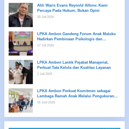
Ahli Waris Evans Reynold Alfons: Kami
Percaya Pada Hukum, Bukan Opini
30 Juli 2026
LPKA Ambon Gandeng Forum Anak Maluku
Hadirkan Pembinaan Psikologis dan
Kreativitas bagi Anak Binaan
17 Juli 2026
LPKA Ambon Lantik Pejabat Manajerial,
Perkuat Tata Kelola dan Kualitas Layanan
1 Juli 2026
LPKA Ambon Perkuat Komitmen sebagai
Lembaga Ramah Anak Melalui Pengukuran
Standar LPKRA
26 Juni 2026