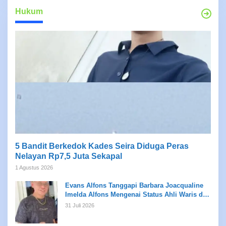
Hukum
5 Bandit Berkedok Kades Seira Diduga Peras
Nelayan Rp7,5 Juta Sekapal
1 Agustus 2026
Evans Alfons Tanggapi Barbara Joacqualine
Imelda Alfons Mengenai Status Ahli Waris dan
Putusan Pengadilan
31 Juli 2026