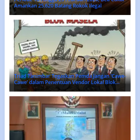
Amankan 25.620 Batang Rokok Ilegal
Triad Tanimbar Tegaskan Pemda Jangan ‘Cawe-
Cawe’ dalam Penentuan Vendor Lokal Blok
MASELA.