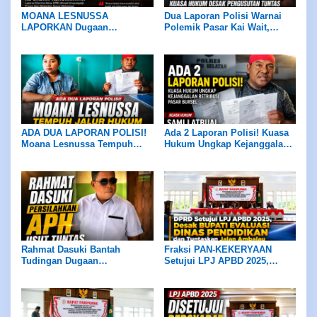
MOANA LESNUSSA
Dua Laporan Polisi Warnai
LAPORKAN Dugaan
Polemik Pasar Kai Wait,
Pelanggaran KODE ETIK
MOANA LESNUSSA TAK
Anggota DPRD ke BK, Ketua
CABUT LAPORAN, Kuasa
DPRD Pastikan Diproses
Hukum Desak Pengusutan
Sesuai Mekanisme
hingga Pansus DPRD Bekerja
Objektif
ADA DUA LAPORAN POLISI!
Ada 2 Laporan Polisi! Kuasa
Moana Lesnussa Tempuh
Hukum Ungkap Kejanggalan
Jalur Hukum, Serahkan Bukti
Retribusi Pasar Bursel
Dugaan Keterlibatan Oknum
DPRD
Rahmat Dasuki Bantah
Fraksi PAN-KEKERYAAN
Tudingan Dugaan
Setujui LPJ APBD 2025,
Penyelewengan Dana Hibah
Desak Bupati Evaluasi Dinas
Rp4 Miliar, Persilakan APH
Pendidikan dan Tuntaskan
Usut Tuntas
Jalan Ambalau