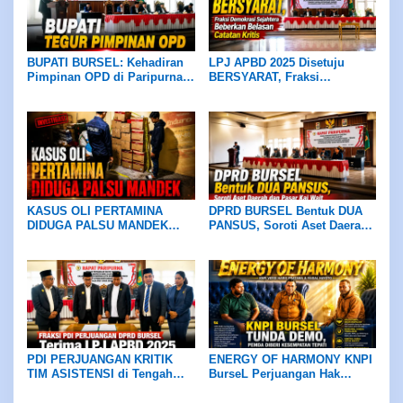
BUPATI BURSEL: Kehadiran
LPJ APBD 2025 Disetuju
Pimpinan OPD di Paripurna
BERSYARAT, Fraksi
DPRD Wajib Hukumnya
Demokrasi Sejahtera
Beberkan Belasan Catatan
Kritis
KASUS OLI PERTAMINA
DPRD BURSEL Bentuk DUA
DIDUGA PALSU MANDEK
PANSUS, Soroti Aset Daerah
Warga Namrole Minta
dan Pasar Kai Wait
Kapolda Maluku Turun
Tangan
PDI PERJUANGAN KRITIK
ENERGY OF HARMONY KNPI
TIM ASISTENSI di Tengah
BurseL Perjuangan Hak
Efisiensi Anggaran, Terima
ASN/P3K/P3K-PW
LPJ APBD 2025 dengan