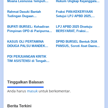
Moana Lesnussa Tempuh
Hukum Ungkap Kejanggalan
Sesuai Mekanisme
hingga Pansus DPRD Bekerja
Jalur Hukum, Serahkan Bukti
Retribusi Pasar Bursel
Objektif
Dugaan Keterlibatan Oknum
Rahmat Dasuki Bantah
Fraksi PAN-KEKERYAAN
DPRD
Tudingan Dugaan
Setujui LPJ APBD 2025,
Penyelewengan Dana Hibah
Desak Bupati Evaluasi Dinas
Rp4 Miliar, Persilakan APH
Pendidikan dan Tuntaskan
BUPATI BURSEL: Kehadiran
LPJ APBD 2025 Disetuju
Usut Tuntas
Jalan Ambalau
Pimpinan OPD di Paripurna
BERSYARAT, Fraksi
DPRD Wajib Hukumnya
Demokrasi Sejahtera
Beberkan Belasan Catatan
KASUS OLI PERTAMINA
DPRD BURSEL Bentuk DUA
Kritis
DIDUGA PALSU MANDEK
PANSUS, Soroti Aset Daerah
Warga Namrole Minta
dan Pasar Kai Wait
Kapolda Maluku Turun
PDI PERJUANGAN KRITIK
Tangan
TIM ASISTENSI di Tengah
Efisiensi Anggaran, Terima
LPJ APBD 2025 dengan
Catatan
Tinggalkan Balasan
Anda harus
masuk
untuk berkomentar.
Berita Terkini