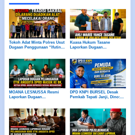
Tokoh Adat Minta Polres Usut
Kuasa Hukum Tasane
Dugaan Penggunaan “Ifutin”,
Laporkan Dugaan
Tradisi Sakral Dilarang
Penyerobotan Lahan, Ahli
Dijadikan Alat Mencelakai
Waris Minta Kasus Diproses
Orang
Sesuai Hukum
MOANA LESNUSSA Resmi
DPD KNPI BURSEL Desak
Laporkan Dugaan
Pemkab Tepati Janji, Dino:
Pelanggaran Kode Etik
Tidak Ada Negosiasi
Anggota DPRD ke BK