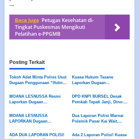
—
Baca Juga
Petugas Kesehatan di-
Tingkat Puskesmas Mengikuti
Pelatihan e-PPGMB
Posting Terkait
Tokoh Adat Minta Polres Usut
Kuasa Hukum Tasane
Dugaan Penggunaan “Ifutin”,
Laporkan Dugaan
Tradisi Sakral Dilarang
Penyerobotan Lahan, Ahli
Dijadikan Alat Mencelakai
Waris Minta Kasus Diproses
MOANA LESNUSSA Resmi
DPD KNPI BURSEL Desak
Orang
Sesuai Hukum
Laporkan Dugaan
Pemkab Tepati Janji, Dino:
Pelanggaran Kode Etik
Tidak Ada Negosiasi
Anggota DPRD ke BK
MOANA LESNUSSA
Dua Laporan Polisi Warnai
LAPORKAN Dugaan
Polemik Pasar Kai Wait,
Pelanggaran KODE ETIK
MOANA LESNUSSA TAK
Anggota DPRD ke BK, Ketua
CABUT LAPORAN, Kuasa
ADA DUA LAPORAN POLISI!
Ada 2 Laporan Polisi! Kuasa
DPRD Pastikan Diproses
Hukum Desak Pengusutan