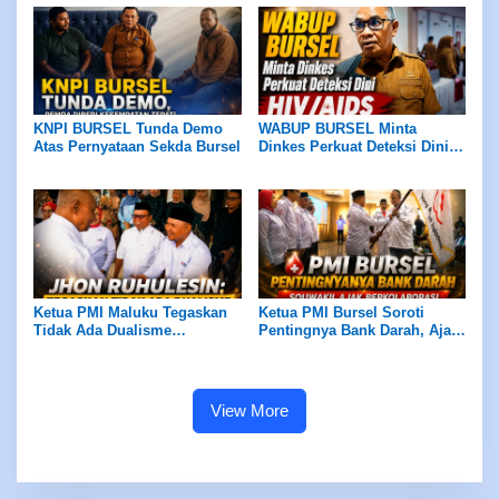
Catatan
KNPI BURSEL Tunda Demo
WABUP BURSEL Minta
Atas Pernyataan Sekda Bursel
Dinkes Perkuat Deteksi Dini
HIV/AIDS
Ketua PMI Maluku Tegaskan
Ketua PMI Bursel Soroti
Tidak Ada Dualisme
Pentingnya Bank Darah, Ajak
Kepengurusan PMI di Bursel
Semua Pihak Berkolaborasi
View More