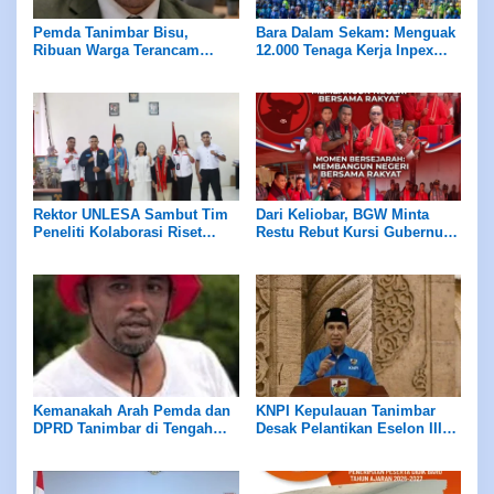
Pemda Tanimbar Bisu,
Bara Dalam Sekam: Menguak
Ribuan Warga Terancam
12.000 Tenaga Kerja Inpex
Dijarah Algojo Korporasi Blok
Masela
Masela
Rektor UNLESA Sambut Tim
Dari Keliobar, BGW Minta
Peneliti Kolaborasi Riset
Restu Rebut Kursi Gubernur
Univeritas Lelemuku
Maluku 2029
Saumlaki dan Universitas
Merdeka Malang
Kemanakah Arah Pemda dan
KNPI Kepulauan Tanimbar
DPRD Tanimbar di Tengah
Desak Pelantikan Eselon III
Ledakan Investasi Blok
dan IV Akomodir Semua
Masela?
Kepentingan, Hindari
Penempatan Bom Waktu