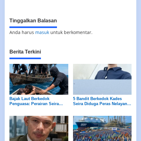
Tinggalkan Balasan
Anda harus
masuk
untuk berkomentar.
Berita Terkini
Bajak Laut Berkedok
5 Bandit Berkedok Kades
Penguasa: Perairan Seira
Seira Diduga Peras Nelayan
Jadi Neraka, Nelayan
Rp7,5 Juta Sekapal
Dirampok Habis!