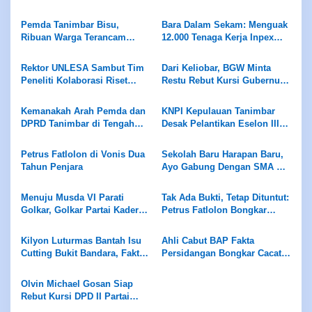
Jadi Neraka, Nelayan
Rp7,5 Juta Sekapal
Dirampok Habis!
Pemda Tanimbar Bisu,
Bara Dalam Sekam: Menguak
Ribuan Warga Terancam
12.000 Tenaga Kerja Inpex
Dijarah Algojo Korporasi Blok
Masela
Masela
Rektor UNLESA Sambut Tim
Dari Keliobar, BGW Minta
Peneliti Kolaborasi Riset
Restu Rebut Kursi Gubernur
Univeritas Lelemuku
Maluku 2029
Saumlaki dan Universitas
Kemanakah Arah Pemda dan
KNPI Kepulauan Tanimbar
Merdeka Malang
DPRD Tanimbar di Tengah
Desak Pelantikan Eselon III
Ledakan Investasi Blok
dan IV Akomodir Semua
Masela?
Kepentingan, Hindari
Petrus Fatlolon di Vonis Dua
Sekolah Baru Harapan Baru,
Penempatan Bom Waktu
Tahun Penjara
Ayo Gabung Dengan SMA KU
Saumlaki
Menuju Musda VI Parati
Tak Ada Bukti, Tetap Dituntut:
Golkar, Golkar Partai Kader
Petrus Fatlolon Bongkar
Bukan Partai Keluarga
Keganjilan Serius di
Persidangan
Kilyon Luturmas Bantah Isu
Ahli Cabut BAP Fakta
Cutting Bukit Bandara, Fakta
Persidangan Bongkar Cacat
Teknis Tak Bisa Dipelintir
Hukum Mematikan
Olvin Michael Gosan Siap
Rebut Kursi DPD II Partai
Golkar Kepulauan Tanimbar