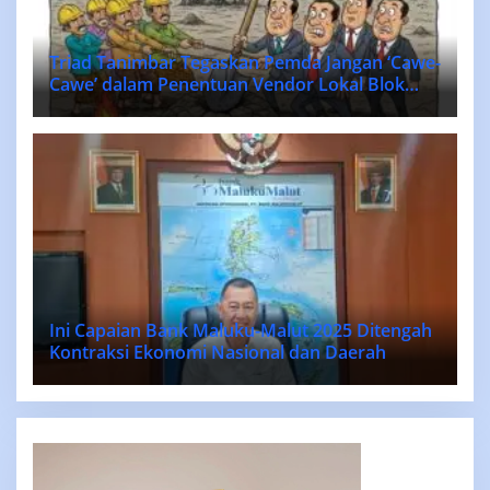
Triad Tanimbar Tegaskan Pemda Jangan ‘Cawe-
Cawe’ dalam Penentuan Vendor Lokal Blok
MASELA.
Ini Capaian Bank Maluku-Malut 2025 Ditengah
Kontraksi Ekonomi Nasional dan Daerah