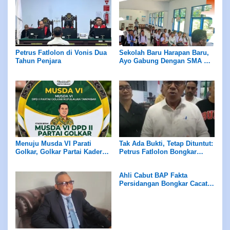
Petrus Fatlolon di Vonis Dua
Sekolah Baru Harapan Baru,
Tahun Penjara
Ayo Gabung Dengan SMA KU
Saumlaki
Menuju Musda VI Parati
Tak Ada Bukti, Tetap Dituntut:
Golkar, Golkar Partai Kader
Petrus Fatlolon Bongkar
Bukan Partai Keluarga
Keganjilan Serius di
Persidangan
Ahli Cabut BAP Fakta
Persidangan Bongkar Cacat
Hukum Mematikan