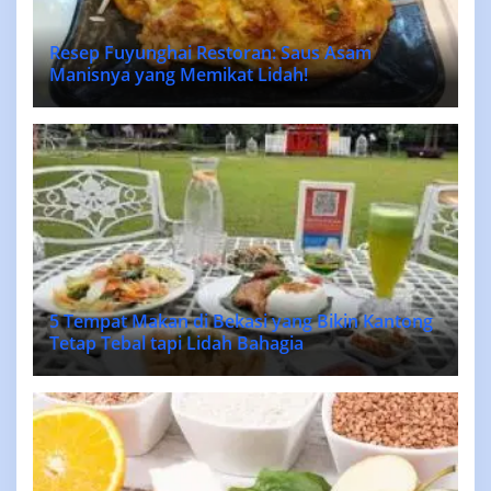
Resep Fuyunghai Restoran: Saus Asam
Manisnya yang Memikat Lidah!
5 Tempat Makan di Bekasi yang Bikin Kantong
Tetap Tebal tapi Lidah Bahagia