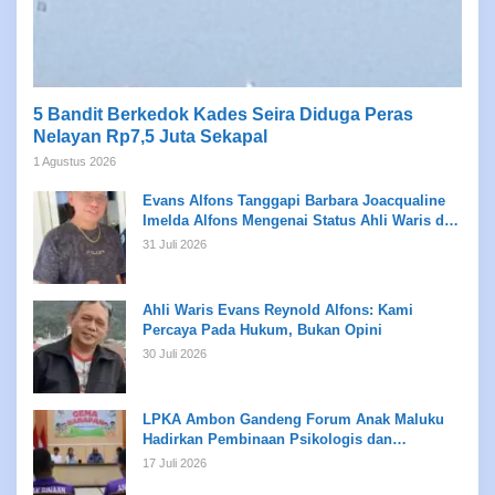
5 Bandit Berkedok Kades Seira Diduga Peras
Nelayan Rp7,5 Juta Sekapal
1 Agustus 2026
Evans Alfons Tanggapi Barbara Joacqualine
Imelda Alfons Mengenai Status Ahli Waris dan
Putusan Pengadilan
31 Juli 2026
Ahli Waris Evans Reynold Alfons: Kami
Percaya Pada Hukum, Bukan Opini
30 Juli 2026
LPKA Ambon Gandeng Forum Anak Maluku
Hadirkan Pembinaan Psikologis dan
Kreativitas bagi Anak Binaan
17 Juli 2026