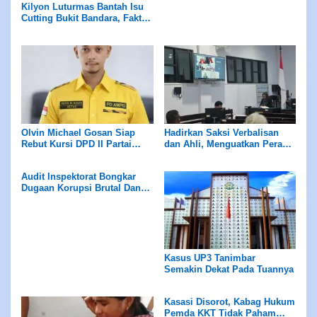
Kilyon Luturmas Bantah Isu
Cutting Bukit Bandara, Fakta
Teknis Tak Bisa Dipelintir
Olvin Michael Gosan Siap
Hadirkan Saksi Verbalisan
Rebut Kursi DPD II Partai
dan Ahli, Menguatkan Peran
Golkar Kepulauan Tanimbar
Petrus Fatlolon
Audit Inspektorat Bongkar
Dugaan Korupsi Brutal Dana
Desa Wowonda
Kasus UP3 Tanimbar
Semakin Dekat Pada Tuannya
Kasasi Disorot, Kabag Hukum
Pemda KKT Tidak Paham