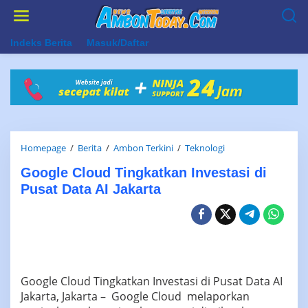
Lewati
ke
konten
Indeks Berita
Masuk/Daftar
Google
Homepage
/
Berita
/
Ambon Terkini
/
Teknologi
Cloud
Google Cloud Tingkatkan Investasi di
Tingkatkan
Investasi
Pusat Data AI Jakarta
di
Pusat
Data
AI
Jakarta
Google Cloud Tingkatkan Investasi di Pusat Data AI
Jakarta, Jakarta – Google Cloud melaporkan