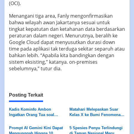
(OCI).
Menangani tiga area, Fanly mengonfirmasikan
bahwa wilayah awan Jakartanya sesuai untuk
tingkat kepatutan dan ketahanan data berdasarkan
peraturan dalam negeri. Menurutnya, beralih ke
Google Cloud dapat menyusutkan durasi down
time pada aplikasi tak terduga sekitar separuh atau
bahkan lebih. “Apabila kita bandingkan dengan
sistem eksisting,” katanya. on-premises
sebelumnya,” tutur dia.
Posting Terkait
Kadis Kominfo Ambon
Matahari Melepaskan Suar
Ingatkan Orang Tua soal
Kelas X ke Bumi Fenomena
Ancaman Predator Anak di
Langka
Medsos
Prompt AI Gemini Kini Dapat
5 Spesies Penyu Terlindungi
Mengunggah Hingga 10
di Taman Nasional Meru