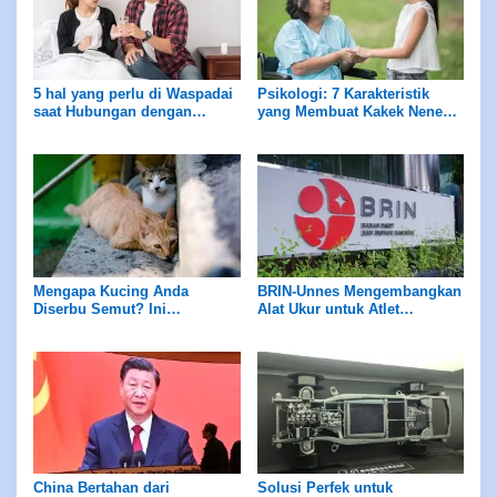
5 hal yang perlu di Waspadai
Psikologi: 7 Karakteristik
saat Hubungan dengan
yang Membuat Kakek Nenek
Sahabat
Dirindukan dan Berdampak
Positif pada Cucu
Mengapa Kucing Anda
BRIN-Unnes Mengembangkan
Diserbu Semut? Ini
Alat Ukur untuk Atlet
Jawabannya!
Finswimming dan Aquatic
China Bertahan dari
Solusi Perfek untuk