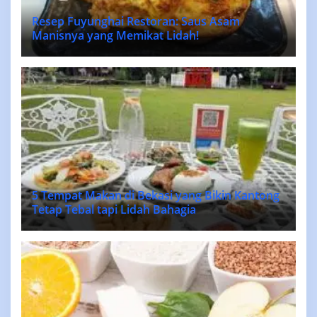
Resep Fuyunghai Restoran: Saus Asam
Manisnya yang Memikat Lidah!
5 Tempat Makan di Bekasi yang Bikin Kantong
Tetap Tebal tapi Lidah Bahagia