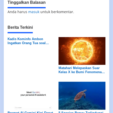
Tinggalkan Balasan
Anda harus
masuk
untuk berkomentar.
Berita Terkini
Kadis Kominfo Ambon
Ingatkan Orang Tua soal
Ancaman Predator Anak di
Medsos
Matahari Melepaskan Suar
Kelas X ke Bumi Fenomena
Langka
Prompt AI Gemini Kini Dapat
5 Spesies Penyu Terlindungi