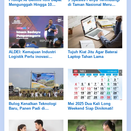
Mengunggah Hingga 10
di Taman Nasional Meru
Gambar Secara Bersamaan
Betiri: Tempat Perlindungan
Mereka
ALDEI: Kemajuan Industri
Tujuh Kiat Jitu Agar Baterai
Logistik Perlu inovasi
Laptop Tahan Lama
Teknologi
Bulog Kenalkan Teknologi
Mei 2025 Dua Kali Long
Baru, Panen Padi di
Weekend Siap Dinikmati!
Karawang Melonjak 2 Kali
Lipat