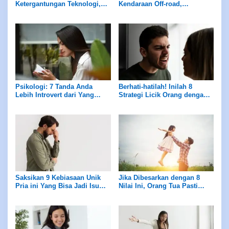
Ketergantungan Teknologi,
Kendaraan Off-road,
Berfokus pada
Termasuk Tank 500 Hi4-Z
Pengembangan Mandiri AI
Psikologi: 7 Tanda Anda
Berhati-hatilah! Inilah 8
Lebih Introvert dari Yang
Strategi Licik Orang dengan
Anda Bayangkan
Kepribadian NPD yang Sering
Memanipulasi Anda
Saksikan 9 Kebiasaan Unik
Jika Dibesarkan dengan 8
Pria ini Yang Bisa Jadi Isu
Nilai Ini, Orang Tua Pasti
Menurut Ahli Psikologi
Mengasuh dengan Baik