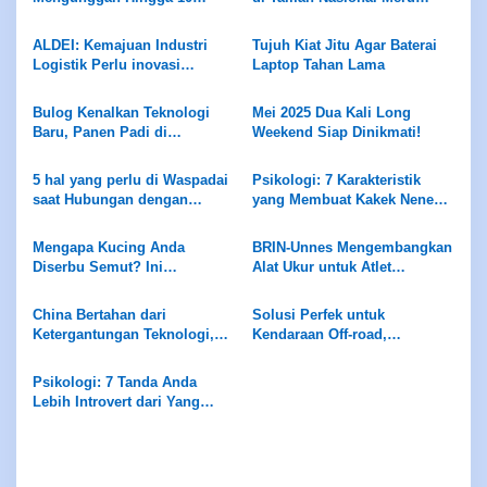
Gambar Secara Bersamaan
Betiri: Tempat Perlindungan
Mereka
ALDEI: Kemajuan Industri
Tujuh Kiat Jitu Agar Baterai
Logistik Perlu inovasi
Laptop Tahan Lama
Teknologi
Bulog Kenalkan Teknologi
Mei 2025 Dua Kali Long
Baru, Panen Padi di
Weekend Siap Dinikmati!
Karawang Melonjak 2 Kali
Lipat
5 hal yang perlu di Waspadai
Psikologi: 7 Karakteristik
saat Hubungan dengan
yang Membuat Kakek Nenek
Sahabat
Dirindukan dan Berdampak
Positif pada Cucu
Mengapa Kucing Anda
BRIN-Unnes Mengembangkan
Diserbu Semut? Ini
Alat Ukur untuk Atlet
Jawabannya!
Finswimming dan Aquatic
China Bertahan dari
Solusi Perfek untuk
Ketergantungan Teknologi,
Kendaraan Off-road,
Berfokus pada
Termasuk Tank 500 Hi4-Z
Pengembangan Mandiri AI
Psikologi: 7 Tanda Anda
Lebih Introvert dari Yang
Anda Bayangkan