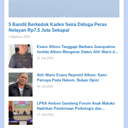
5 Bandit Berkedok Kades Seira Diduga Peras
Nelayan Rp7,5 Juta Sekapal
1 Agustus 2026
Evans Alfons Tanggapi Barbara Joacqualine
Imelda Alfons Mengenai Status Ahli Waris dan
Putusan Pengadilan
31 Juli 2026
Ahli Waris Evans Reynold Alfons: Kami
Percaya Pada Hukum, Bukan Opini
30 Juli 2026
LPKA Ambon Gandeng Forum Anak Maluku
Hadirkan Pembinaan Psikologis dan
Kreativitas bagi Anak Binaan
17 Juli 2026