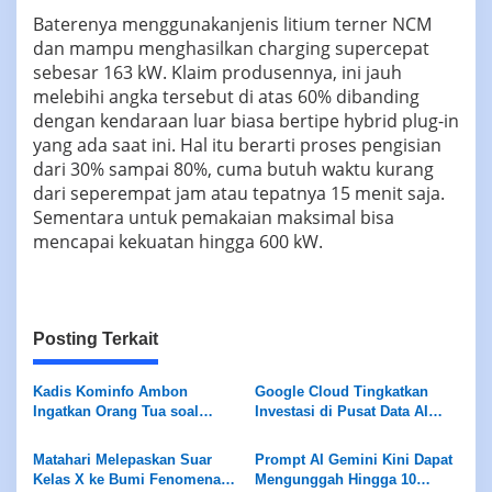
Baterenya menggunakanjenis litium terner NCM
dan mampu menghasilkan charging supercepat
sebesar 163 kW. Klaim produsennya, ini jauh
melebihi angka tersebut di atas 60% dibanding
dengan kendaraan luar biasa bertipe hybrid plug-in
yang ada saat ini. Hal itu berarti proses pengisian
dari 30% sampai 80%, cuma butuh waktu kurang
dari seperempat jam atau tepatnya 15 menit saja.
Sementara untuk pemakaian maksimal bisa
mencapai kekuatan hingga 600 kW.
Posting Terkait
Kadis Kominfo Ambon
Google Cloud Tingkatkan
Ingatkan Orang Tua soal
Investasi di Pusat Data AI
Ancaman Predator Anak di
Jakarta
Medsos
Matahari Melepaskan Suar
Prompt AI Gemini Kini Dapat
Kelas X ke Bumi Fenomena
Mengunggah Hingga 10