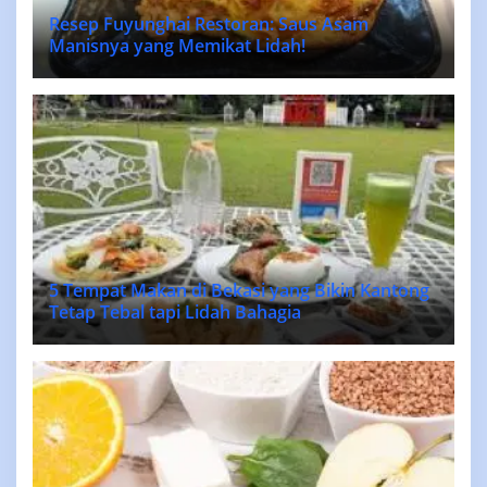
Resep Fuyunghai Restoran: Saus Asam
Manisnya yang Memikat Lidah!
5 Tempat Makan di Bekasi yang Bikin Kantong
Tetap Tebal tapi Lidah Bahagia