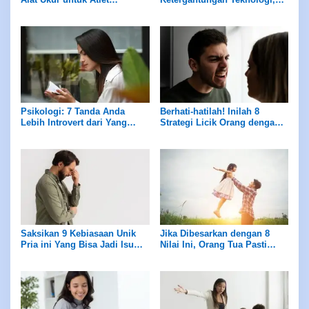
Finswimming dan Aquatic
Berfokus pada
Pengembangan Mandiri AI
Psikologi: 7 Tanda Anda
Berhati-hatilah! Inilah 8
Lebih Introvert dari Yang
Strategi Licik Orang dengan
Anda Bayangkan
Kepribadian NPD yang Sering
Memanipulasi Anda
Saksikan 9 Kebiasaan Unik
Jika Dibesarkan dengan 8
Pria ini Yang Bisa Jadi Isu
Nilai Ini, Orang Tua Pasti
Menurut Ahli Psikologi
Mengasuh dengan Baik