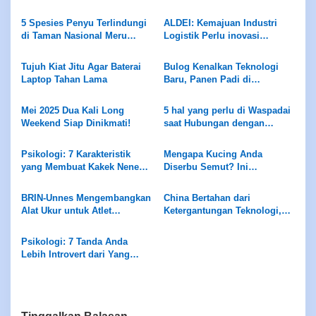
Langka
Gambar Secara Bersamaan
5 Spesies Penyu Terlindungi
ALDEI: Kemajuan Industri
di Taman Nasional Meru
Logistik Perlu inovasi
Betiri: Tempat Perlindungan
Teknologi
Mereka
Tujuh Kiat Jitu Agar Baterai
Bulog Kenalkan Teknologi
Laptop Tahan Lama
Baru, Panen Padi di
Karawang Melonjak 2 Kali
Lipat
Mei 2025 Dua Kali Long
5 hal yang perlu di Waspadai
Weekend Siap Dinikmati!
saat Hubungan dengan
Sahabat
Psikologi: 7 Karakteristik
Mengapa Kucing Anda
yang Membuat Kakek Nenek
Diserbu Semut? Ini
Dirindukan dan Berdampak
Jawabannya!
Positif pada Cucu
BRIN-Unnes Mengembangkan
China Bertahan dari
Alat Ukur untuk Atlet
Ketergantungan Teknologi,
Finswimming dan Aquatic
Berfokus pada
Pengembangan Mandiri AI
Psikologi: 7 Tanda Anda
Lebih Introvert dari Yang
Anda Bayangkan