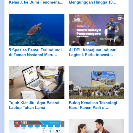
Kelas X ke Bumi Fenomena
Mengunggah Hingga 10
Langka
Gambar Secara Bersamaan
5 Spesies Penyu Terlindungi
ALDEI: Kemajuan Industri
di Taman Nasional Meru
Logistik Perlu inovasi
Betiri: Tempat Perlindungan
Teknologi
Mereka
Tujuh Kiat Jitu Agar Baterai
Bulog Kenalkan Teknologi
Laptop Tahan Lama
Baru, Panen Padi di
Karawang Melonjak 2 Kali
Lipat