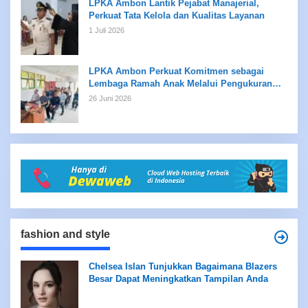
LPKA Ambon Lantik Pejabat Manajerial,
Perkuat Tata Kelola dan Kualitas Layanan
1 Juli 2026
LPKA Ambon Perkuat Komitmen sebagai
Lembaga Ramah Anak Melalui Pengukuran
Standar LPKRA
26 Juni 2026
fashion and style
Chelsea Islan Tunjukkan Bagaimana Blazers
Besar Dapat Meningkatkan Tampilan Anda