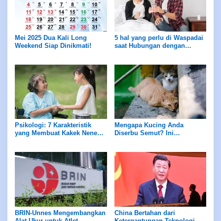
Mei 2025 Dua Kali Long
5 hal yang perlu di Waspadai
Weekend Siap Dinikmati!
saat Hubungan dengan
Sahabat
Psikologi: 7 Karakteristik
Mengapa Kucing Anda
yang Membuat Kakek Nenek
Diserbu Semut? Ini
Dirindukan dan Berdampak
Jawabannya!
Positif pada Cucu
BRIN-Unnes Mengembangkan
China Bertahan dari
Alat Ukur untuk Atlet
Ketergantungan Teknologi,