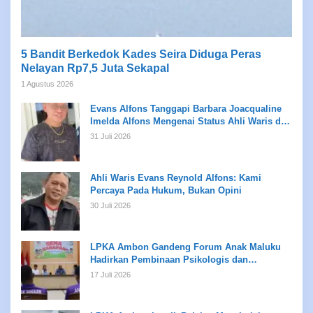
5 Bandit Berkedok Kades Seira Diduga Peras
Nelayan Rp7,5 Juta Sekapal
1 Agustus 2026
Evans Alfons Tanggapi Barbara Joacqualine
Imelda Alfons Mengenai Status Ahli Waris dan
Putusan Pengadilan
31 Juli 2026
Ahli Waris Evans Reynold Alfons: Kami
Percaya Pada Hukum, Bukan Opini
30 Juli 2026
LPKA Ambon Gandeng Forum Anak Maluku
Hadirkan Pembinaan Psikologis dan
Kreativitas bagi Anak Binaan
17 Juli 2026