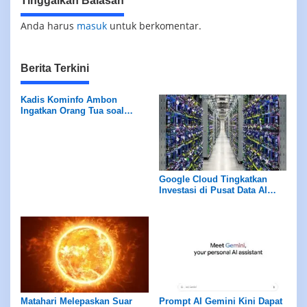
Tinggalkan Balasan
Anda harus
masuk
untuk berkomentar.
Berita Terkini
Kadis Kominfo Ambon
Ingatkan Orang Tua soal
Ancaman Predator Anak di
Medsos
Google Cloud Tingkatkan
Investasi di Pusat Data AI
Jakarta
Matahari Melepaskan Suar
Prompt AI Gemini Kini Dapat