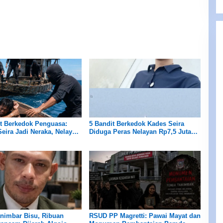
t Berkedok Penguasa:
5 Bandit Berkedok Kades Seira
Seira Jadi Neraka, Nelayan
Diduga Peras Nelayan Rp7,5 Juta
 Habis!
Sekapal
nimbar Bisu, Ribuan
RSUD PP Magretti: Pawai Mayat dan