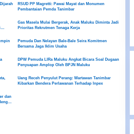
Dijarah
RSUD PP Magretti: Pawai Mayat dan Monumen
Pembantaian Pemda Tanimbar
Gas Masela Mulai Bergerak, Anak Maluku Diminta Jadi
i
Prioritas Rekrutmen Tenaga Kerja
mimpin
Pemuda Dan Nelayan Bale-Bale Seira Komitmen
Bersama Jaga Iklim Usaha
ja
DPW Pemuda LIRa Maluku Angkat Bicara Soal Dugaan
Penyuapan Amplop Oleh BPJN Maluku
ta,
Uang Receh Penyulut Perang: Wartawan Tanimbar
Kibarkan Bendera Perlawanan Terhadap Inpex
er dan
 dengan