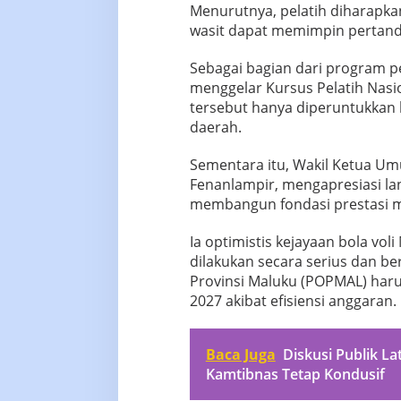
Menurutnya, pelatih diharapka
wasit dapat memimpin pertandi
Sebagai bagian dari program 
menggelar Kursus Pelatih Nasio
tersebut hanya diperuntukkan ba
daerah.
Sementara itu, Wakil Ketua Um
Fenanlampir, mengapresiasi lan
membangun fondasi prestasi me
Ia optimistis kejayaan bola vo
dilakukan secara serius dan b
Provinsi Maluku (POPMAL) haru
2027 akibat efisiensi anggaran.
Baca Juga
Diskusi Publik La
Kamtibnas Tetap Kondusif