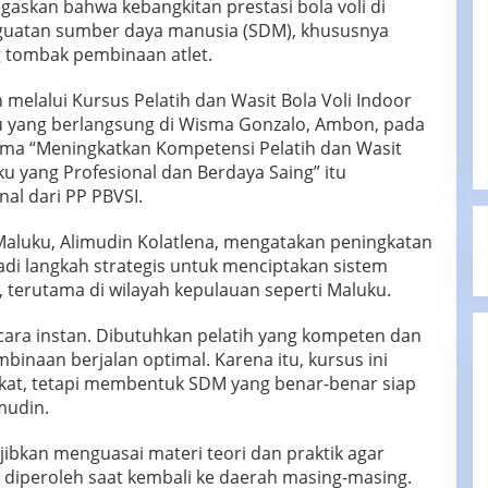
askan bahwa kebangkitan prestasi bola voli di
nguatan sumber daya manusia (SDM), khususnya
g tombak pembinaan atlet.
elalui Kursus Pelatih dan Wasit Bola Voli Indoor
u yang berlangsung di Wisma Gonzalo, Ambon, pada
tema “Meningkatkan Kompetensi Pelatih dan Wasit
ku yang Profesional dan Berdaya Saing” itu
al dari PP PBVSI.
luku, Alimudin Kolatlena, mengatakan peningkatan
jadi langkah strategis untuk menciptakan sistem
 terutama di wilayah kepulauan seperti Maluku.
secara instan. Dibutuhkan pelatih yang kompeten dan
binaan berjalan optimal. Karena itu, kursus ini
ikat, tetapi membentuk SDM yang benar-benar siap
mudin.
ibkan menguasai materi teori dan praktik agar
iperoleh saat kembali ke daerah masing-masing.