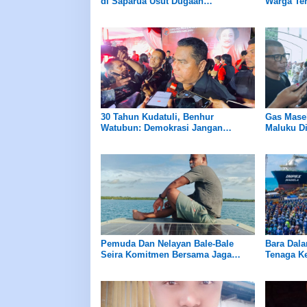
di Saparua Usut Dugaan
Warga Ter
Penyimpanan ADD, DD, dan
Korporasi
BUMNeg Negeri Siri Sori Islam
30 Tahun Kudatuli, Benhur
Gas Masel
Watubun: Demokrasi Jangan
Maluku Di
Mundur, Anak Muda Maluku Harus
Rekrutme
Diberi Ruang
Pemuda Dan Nelayan Bale-Bale
Bara Dal
Seira Komitmen Bersama Jaga
Tenaga Ke
Iklim Usaha