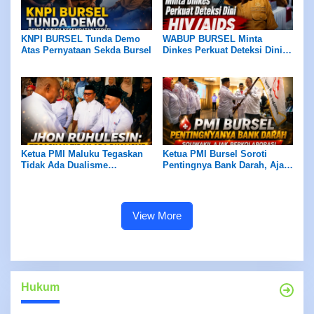
KNPI BURSEL Tunda Demo
WABUP BURSEL Minta
Atas Pernyataan Sekda Bursel
Dinkes Perkuat Deteksi Dini
HIV/AIDS
Ketua PMI Maluku Tegaskan
Ketua PMI Bursel Soroti
Tidak Ada Dualisme
Pentingnya Bank Darah, Ajak
Kepengurusan PMI di Bursel
Semua Pihak Berkolaborasi
View More
Hukum