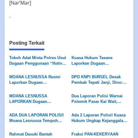
[Nar’Mar]
.
Posting Terkait
Tokoh Adat Minta Polres Usut
Kuasa Hukum Tasane
Dugaan Penggunaan “Ifutin”,
Laporkan Dugaan
Tradisi Sakral Dilarang
Penyerobotan Lahan, Ahli
Dijadikan Alat Mencelakai
Waris Minta Kasus Diproses
MOANA LESNUSSA Resmi
DPD KNPI BURSEL Desak
Orang
Sesuai Hukum
Laporkan Dugaan
Pemkab Tepati Janji, Dino:
Pelanggaran Kode Etik
Tidak Ada Negosiasi
Anggota DPRD ke BK
MOANA LESNUSSA
Dua Laporan Polisi Warnai
LAPORKAN Dugaan
Polemik Pasar Kai Wait,
Pelanggaran KODE ETIK
MOANA LESNUSSA TAK
Anggota DPRD ke BK, Ketua
CABUT LAPORAN, Kuasa
ADA DUA LAPORAN POLISI!
Ada 2 Laporan Polisi! Kuasa
DPRD Pastikan Diproses
Hukum Desak Pengusutan
Moana Lesnussa Tempuh
Hukum Ungkap Kejanggalan
Sesuai Mekanisme
hingga Pansus DPRD Bekerja
Jalur Hukum, Serahkan Bukti
Retribusi Pasar Bursel
Objektif
Dugaan Keterlibatan Oknum
Rahmat Dasuki Bantah
Fraksi PAN-KEKERYAAN
DPRD