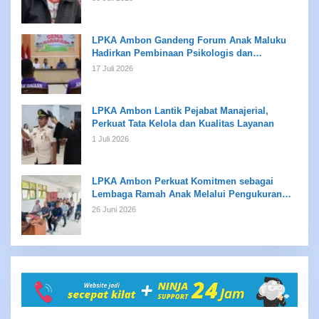
LPKA Ambon Gandeng Forum Anak Maluku
Hadirkan Pembinaan Psikologis dan
Kreativitas bagi Anak Binaan
17 Juli 2026
LPKA Ambon Lantik Pejabat Manajerial,
Perkuat Tata Kelola dan Kualitas Layanan
1 Juli 2026
LPKA Ambon Perkuat Komitmen sebagai
Lembaga Ramah Anak Melalui Pengukuran
Standar LPKRA
26 Juni 2026