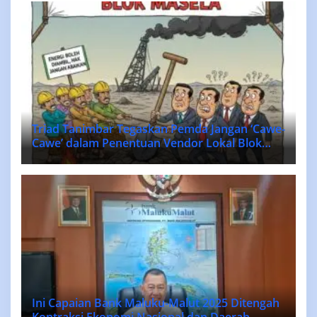
Triad Tanimbar Tegaskan Pemda Jangan ‘Cawe-
Cawe’ dalam Penentuan Vendor Lokal Blok
MASELA.
Ini Capaian Bank Maluku-Malut 2025 Ditengah
Kontraksi Ekonomi Nasional dan Daerah