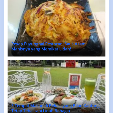
Resep Fuyunghai Restoran: Saus Asam
Manisnya yang Memikat Lidah!
5 Tempat Makan di Bekasi yang Bikin Kantong
Tetap Tebal tapi Lidah Bahagia