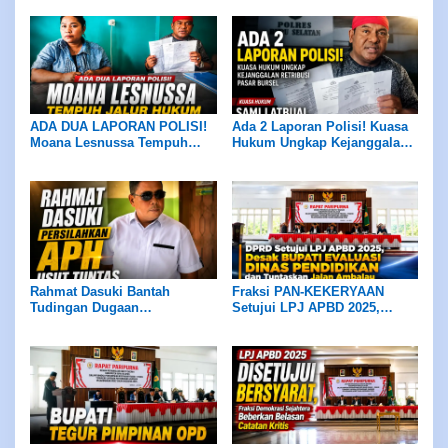
Anggota DPRD ke BK, Ketua
CABUT LAPORAN, Kuasa
DPRD Pastikan Diproses
Hukum Desak Pengusutan
Sesuai Mekanisme
hingga Pansus DPRD Bekerja
Objektif
ADA DUA LAPORAN POLISI!
Ada 2 Laporan Polisi! Kuasa
Moana Lesnussa Tempuh
Hukum Ungkap Kejanggalan
Jalur Hukum, Serahkan Bukti
Retribusi Pasar Bursel
Dugaan Keterlibatan Oknum
DPRD
Rahmat Dasuki Bantah
Fraksi PAN-KEKERYAAN
Tudingan Dugaan
Setujui LPJ APBD 2025,
Penyelewengan Dana Hibah
Desak Bupati Evaluasi Dinas
Rp4 Miliar, Persilakan APH
Pendidikan dan Tuntaskan
Usut Tuntas
Jalan Ambalau