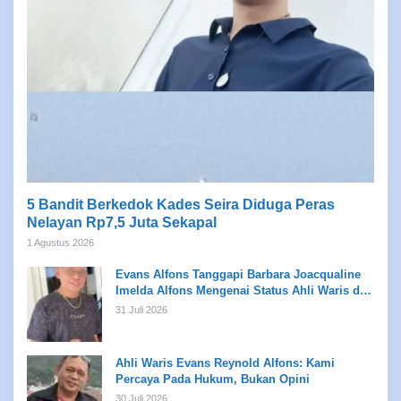
5 Bandit Berkedok Kades Seira Diduga Peras
Nelayan Rp7,5 Juta Sekapal
1 Agustus 2026
Evans Alfons Tanggapi Barbara Joacqualine
Imelda Alfons Mengenai Status Ahli Waris dan
Putusan Pengadilan
31 Juli 2026
Ahli Waris Evans Reynold Alfons: Kami
Percaya Pada Hukum, Bukan Opini
30 Juli 2026