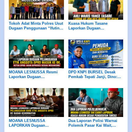
Tokoh Adat Minta Polres Usut
Kuasa Hukum Tasane
Dugaan Penggunaan “Ifutin”,
Laporkan Dugaan
Tradisi Sakral Dilarang
Penyerobotan Lahan, Ahli
Dijadikan Alat Mencelakai
Waris Minta Kasus Diproses
Orang
Sesuai Hukum
MOANA LESNUSSA Resmi
DPD KNPI BURSEL Desak
Laporkan Dugaan
Pemkab Tepati Janji, Dino:
Pelanggaran Kode Etik
Tidak Ada Negosiasi
Anggota DPRD ke BK
MOANA LESNUSSA
Dua Laporan Polisi Warnai
LAPORKAN Dugaan
Polemik Pasar Kai Wait,
Pelanggaran KODE ETIK
MOANA LESNUSSA TAK