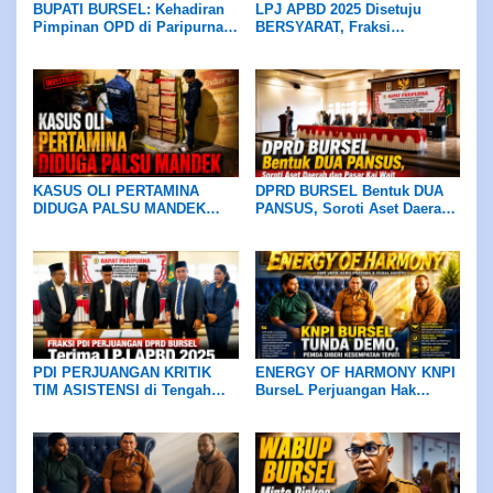
BUPATI BURSEL: Kehadiran
LPJ APBD 2025 Disetuju
Pimpinan OPD di Paripurna
BERSYARAT, Fraksi
DPRD Wajib Hukumnya
Demokrasi Sejahtera
Beberkan Belasan Catatan
Kritis
KASUS OLI PERTAMINA
DPRD BURSEL Bentuk DUA
DIDUGA PALSU MANDEK
PANSUS, Soroti Aset Daerah
Warga Namrole Minta
dan Pasar Kai Wait
Kapolda Maluku Turun
Tangan
PDI PERJUANGAN KRITIK
ENERGY OF HARMONY KNPI
TIM ASISTENSI di Tengah
BurseL Perjuangan Hak
Efisiensi Anggaran, Terima
ASN/P3K/P3K-PW
LPJ APBD 2025 dengan
Catatan