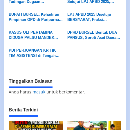
Tudingan Dugaan
Setujui LPJ APBD 2025,
Penyelewengan Dana Hibah
Desak Bupati Evaluasi Dinas
Rp4 Miliar, Persilakan APH
Pendidikan dan Tuntaskan
BUPATI BURSEL: Kehadiran
LPJ APBD 2025 Disetuju
Usut Tuntas
Jalan Ambalau
Pimpinan OPD di Paripurna
BERSYARAT, Fraksi
DPRD Wajib Hukumnya
Demokrasi Sejahtera
Beberkan Belasan Catatan
KASUS OLI PERTAMINA
DPRD BURSEL Bentuk DUA
Kritis
DIDUGA PALSU MANDEK
PANSUS, Soroti Aset Daerah
Warga Namrole Minta
dan Pasar Kai Wait
Kapolda Maluku Turun
PDI PERJUANGAN KRITIK
Tangan
TIM ASISTENSI di Tengah
Efisiensi Anggaran, Terima
LPJ APBD 2025 dengan
Catatan
Tinggalkan Balasan
Anda harus
masuk
untuk berkomentar.
Berita Terkini