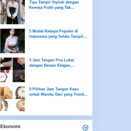
Tips Tampil Stylish dengan
Kemeja Putih yang Tak
Terboslkan
5 Model Kebaya Populer di
Indonesia yang Selalu Tampil
saat Peringatan Hari Kartini
5 Jam Tangan Pria Lokal
dengan Desain Elegan,
Sederhana namun Mewah
5 Pilihan Jam Tangan Kayu
untuk Wanita, Dari yang Trendi
hingga Best Seller Hanya di
Rentang Rp100 Ribuan
Ekonomi