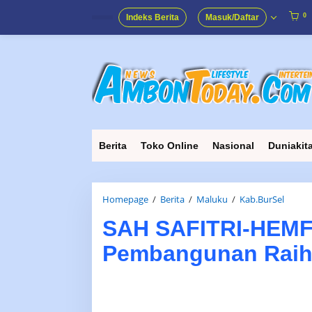
Lewati
ke
0
Indeks Berita
Masuk/Daftar
konten
Berita
Toko Online
Nasional
Duniakit
SAH
Homepage
/
Berita
/
Maluku
/
Kab.BurSel
SAFITR
SAH SAFITRI-HEMF
HEMFR
Lanjut
Pembangunan Raih
Pemba
Raih
Kemen
36
Persen