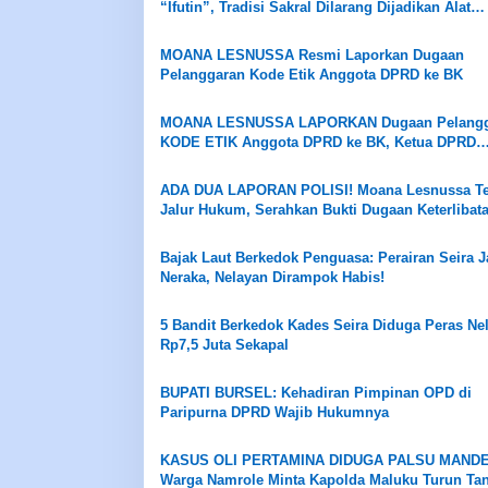
“Ifutin”, Tradisi Sakral Dilarang Dijadikan Alat
Mencelakai Orang
MOANA LESNUSSA Resmi Laporkan Dugaan
Pelanggaran Kode Etik Anggota DPRD ke BK
MOANA LESNUSSA LAPORKAN Dugaan Pelangg
KODE ETIK Anggota DPRD ke BK, Ketua DPRD
Pastikan Diproses Sesuai Mekanisme
ADA DUA LAPORAN POLISI! Moana Lesnussa 
Jalur Hukum, Serahkan Bukti Dugaan Keterlibat
Oknum DPRD
Bajak Laut Berkedok Penguasa: Perairan Seira J
Neraka, Nelayan Dirampok Habis!
5 Bandit Berkedok Kades Seira Diduga Peras Ne
Rp7,5 Juta Sekapal
BUPATI BURSEL: Kehadiran Pimpinan OPD di
Paripurna DPRD Wajib Hukumnya
KASUS OLI PERTAMINA DIDUGA PALSU MAND
Warga Namrole Minta Kapolda Maluku Turun Ta