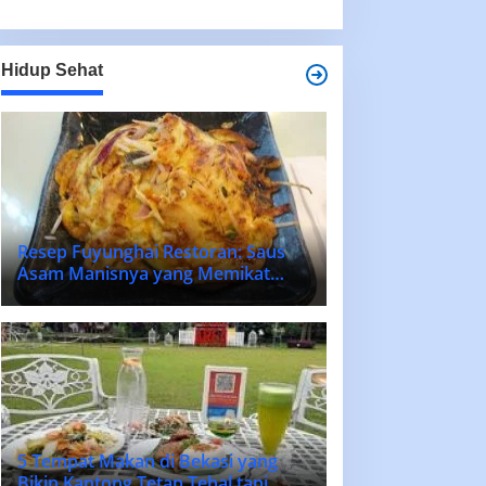
Hidup Sehat
Resep Fuyunghai Restoran: Saus
Asam Manisnya yang Memikat
Lidah!
5 Tempat Makan di Bekasi yang
Bikin Kantong Tetap Tebal tapi