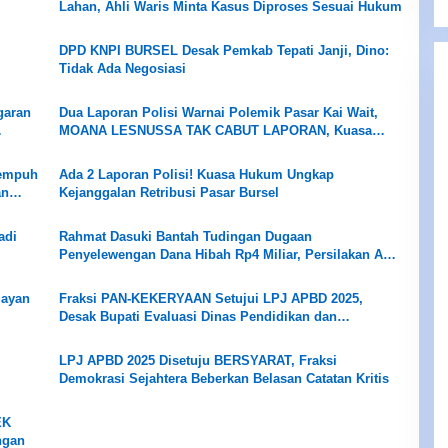
Lahan, Ahli Waris Minta Kasus Diproses Sesuai Hukum
DPD KNPI BURSEL Desak Pemkab Tepati Janji, Dino:
Tidak Ada Negosiasi
aran
Dua Laporan Polisi Warnai Polemik Pasar Kai Wait,
MOANA LESNUSSA TAK CABUT LAPORAN, Kuasa
Hukum Desak Pengusutan hingga Pansus DPRD
Bekerja Objektif
Tempuh
Ada 2 Laporan Polisi! Kuasa Hukum Ungkap
an
Kejanggalan Retribusi Pasar Bursel
adi
Rahmat Dasuki Bantah Tudingan Dugaan
Penyelewengan Dana Hibah Rp4 Miliar, Persilakan APH
Usut Tuntas
layan
Fraksi PAN-KEKERYAAN Setujui LPJ APBD 2025,
Desak Bupati Evaluasi Dinas Pendidikan dan
Tuntaskan Jalan Ambalau
LPJ APBD 2025 Disetuju BERSYARAT, Fraksi
Demokrasi Sejahtera Beberkan Belasan Catatan Kritis
EK
ngan