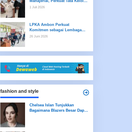
Manajerial, Perkuat Tata Kelola
dan Kualitas Layanan
1 Juli 2026
LPKA Ambon Perkuat
Komitmen sebagai Lembaga
Ramah Anak Melalui
26 Juni 2026
Pengukuran Standar LPKRA
fashion and style
Chelsea Islan Tunjukkan
Bagaimana Blazers Besar Dapat
Meningkatkan Tampilan Anda