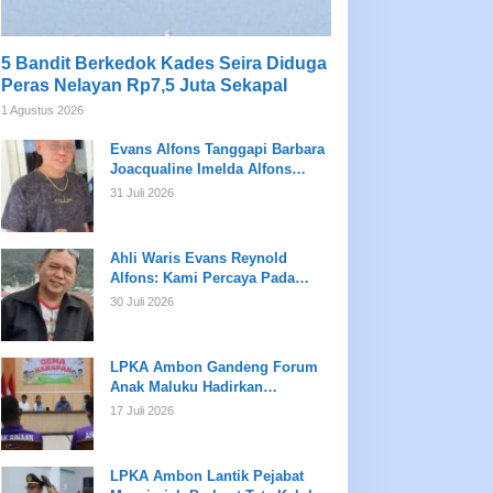
5 Bandit Berkedok Kades Seira Diduga
Peras Nelayan Rp7,5 Juta Sekapal
1 Agustus 2026
Evans Alfons Tanggapi Barbara
Joacqualine Imelda Alfons
Mengenai Status Ahli Waris dan
31 Juli 2026
Putusan Pengadilan
Ahli Waris Evans Reynold
Alfons: Kami Percaya Pada
Hukum, Bukan Opini
30 Juli 2026
LPKA Ambon Gandeng Forum
Anak Maluku Hadirkan
Pembinaan Psikologis dan
17 Juli 2026
Kreativitas bagi Anak Binaan
LPKA Ambon Lantik Pejabat