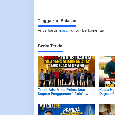
Tinggalkan Balasan
Anda harus
masuk
untuk berkomentar.
Berita Terkini
Tokoh Adat Minta Polres Usut
Kuasa Hu
Dugaan Penggunaan “Ifutin”,
Dugaan P
Tradisi Sakral Dilarang Dijadikan
Waris Min
Alat Mencelakai Orang
Hukum