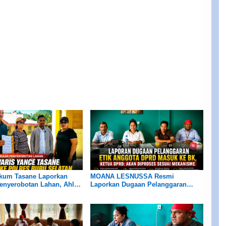
kum Tasane Laporkan
MOANA LESNUSSA Resmi
enyerobotan Lahan, Ahli
Laporkan Dugaan Pelanggaran
ta Kasus Diproses Sesuai
Kode Etik Anggota DPRD ke BK