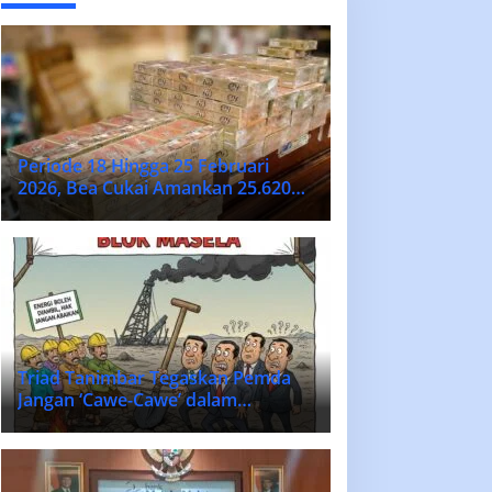
Periode 18 Hingga 25 Februari
2026, Bea Cukai Amankan 25.620
Batang Rokok Ilegal
Triad Tanimbar Tegaskan Pemda
Jangan ‘Cawe-Cawe’ dalam
Penentuan Vendor Lokal Blok
MASELA.