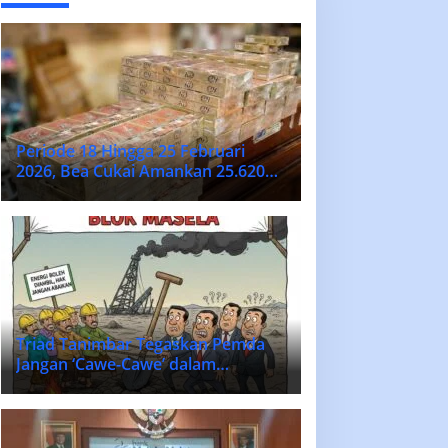
Periode 18 Hingga 25 Februari
2026, Bea Cukai Amankan 25.620
Batang Rokok Ilegal
Triad Tanimbar Tegaskan Pemda
Jangan ‘Cawe-Cawe’ dalam
Penentuan Vendor Lokal Blok
MASELA.