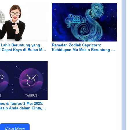
 Lahir Beruntung yang
Ramalan Zodiak Capricorn:
i Cepat Kaya di Bulan Mei,
Kehidupan Mu Makin Beruntung di
nya rezeki
Bulan Mei 2025! Temukan Nasib
Cinta dan Keuangannya Disini
ies & Taurus 1 Mei 2025:
asib Anda dalam Cinta,
Karier, Kesehatan & Keuangan
View More