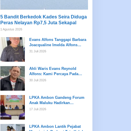
5 Bandit Berkedok Kades Seira Diduga
Peras Nelayan Rp7,5 Juta Sekapal
1 Agustus 2026
Evans Alfons Tanggapi Barbara
Joacqualine Imelda Alfons
Mengenai Status Ahli Waris dan
31 Juli 2026
Putusan Pengadilan
Ahli Waris Evans Reynold
Alfons: Kami Percaya Pada
Hukum, Bukan Opini
30 Juli 2026
LPKA Ambon Gandeng Forum
Anak Maluku Hadirkan
Pembinaan Psikologis dan
17 Juli 2026
Kreativitas bagi Anak Binaan
LPKA Ambon Lantik Pejabat