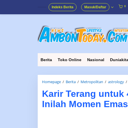
Lewati
ke
0
Indeks Berita
Masuk/Daftar
konten
Berita
Toko Online
Nasional
Duniakit
Homepage
/
Berita
/
Metropolitan
/
astrology
/
Karir Terang untuk 
Inilah Momen Emas