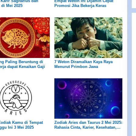
Karir Sagitarius dan
Empat Weton Ini Dijamin Cepat
 di Mei 2025
Promosi Jika Bekerja Keras
ng Paling Beruntung di
7 Weton Diramalkan Kaya Raya
rja dapat Kenaikan Gaji
Menurut Primbon Jawa
Zodiak Kamu di Tempat
Zodiak Aries dan Taurus 2 Mei 2025:
ggu Ini 3 Mei 2025
Rahasia Cinta, Karier, Kesehatan,
dan Keuangan Anda