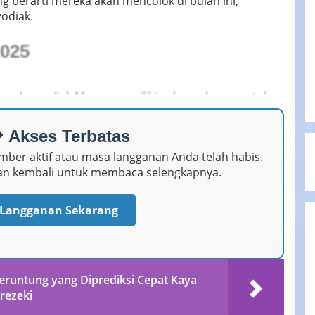
g berarti mereka akan mencolok di bulan ini,
odiak.
2025
yang berzodiak Macan memiliki peluang besar untuk
eka di lingkungan profesional.
 Akses Terbatas
mber aktif atau masa langganan Anda telah habis.
nan kembali untuk membaca selengkapnya.
Langganan Sekarang
Beruntung yang Diprediksi Cepat Kaya
rezeki