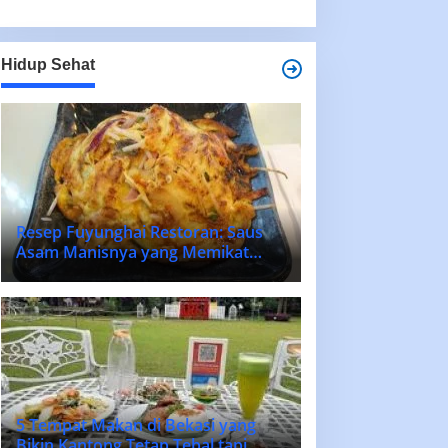
Hidup Sehat
Resep Fuyunghai Restoran: Saus
Asam Manisnya yang Memikat
Lidah!
5 Tempat Makan di Bekasi yang
Bikin Kantong Tetap Tebal tapi