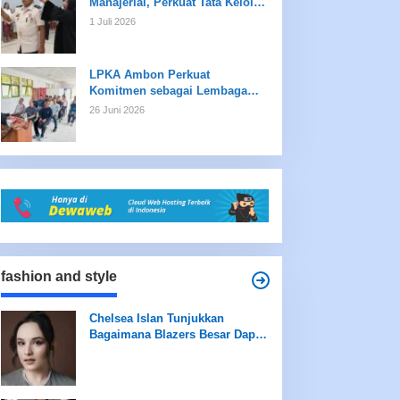
Manajerial, Perkuat Tata Kelola
dan Kualitas Layanan
1 Juli 2026
LPKA Ambon Perkuat
Komitmen sebagai Lembaga
Ramah Anak Melalui
26 Juni 2026
Pengukuran Standar LPKRA
fashion and style
Chelsea Islan Tunjukkan
Bagaimana Blazers Besar Dapat
Meningkatkan Tampilan Anda