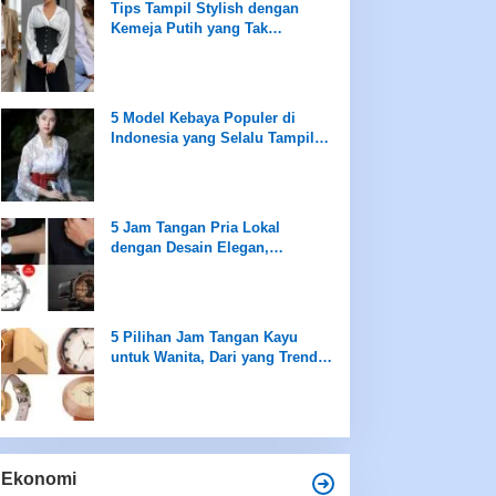
Tips Tampil Stylish dengan
Kemeja Putih yang Tak
Terboslkan
5 Model Kebaya Populer di
Indonesia yang Selalu Tampil
saat Peringatan Hari Kartini
5 Jam Tangan Pria Lokal
dengan Desain Elegan,
Sederhana namun Mewah
5 Pilihan Jam Tangan Kayu
untuk Wanita, Dari yang Trendi
hingga Best Seller Hanya di
Rentang Rp100 Ribuan
Ekonomi