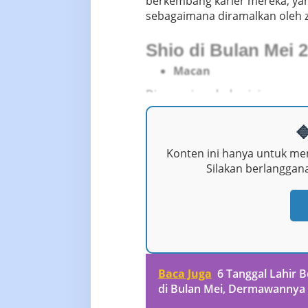
berkembang karier mereka, yan
sebagaimana diramalkan oleh z
Shio di Bulan Mei 
Macan
Di sepanjang bulan ini, orang 
memperlihatkan kemampuan mer

Konten ini hanya untuk me
Silakan berlangga
Baca Juga
6 Tanggal Lahir 
di Bulan Mei, Dermawannya 