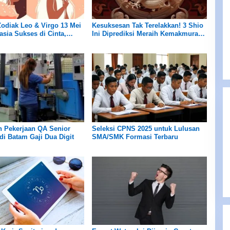
Zodiak Leo & Virgo 13 Mei
Kesuksesan Tak Terelakkan! 3 Shio
asia Sukses di Cinta,
Ini Diprediksi Meraih Kemakmuran
sehatan & Keuangan
Berkat Keberuntungan Mereka
 Pekerjaan QA Senior
Seleksi CPNS 2025 untuk Lulusan
di Batam Gaji Dua Digit
SMA/SMK Formasi Terbaru