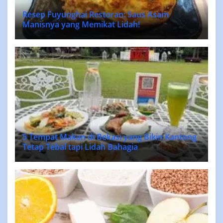
Resep Fuyunghai Restoran: Saus Asam
Manisnya yang Memikat Lidah!
5 Tempat Makan di Bekasi yang Bikin Kantong
Tetap Tebal tapi Lidah Bahagia