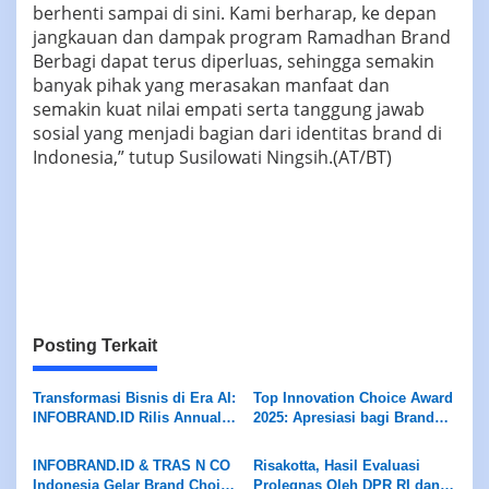
berhenti sampai di sini. Kami berharap, ke depan
jangkauan dan dampak program Ramadhan Brand
Berbagi dapat terus diperluas, sehingga semakin
banyak pihak yang merasakan manfaat dan
semakin kuat nilai empati serta tanggung jawab
sosial yang menjadi bagian dari identitas brand di
Indonesia,” tutup Susilowati Ningsih.(AT/BT)
Posting Terkait
Transformasi Bisnis di Era AI:
Top Innovation Choice Award
INFOBRAND.ID Rilis Annual
2025: Apresiasi bagi Brand
Achievement Report
yang Adaptif dan Inovatif
Corporate & Brand
INFOBRAND.ID & TRAS N CO
Risakotta, Hasil Evaluasi
Champions 2026
Indonesia Gelar Brand Choice
Prolegnas Oleh DPR RI dan