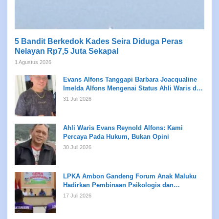
5 Bandit Berkedok Kades Seira Diduga Peras
Nelayan Rp7,5 Juta Sekapal
1 Agustus 2026
Evans Alfons Tanggapi Barbara Joacqualine
Imelda Alfons Mengenai Status Ahli Waris dan
Putusan Pengadilan
31 Juli 2026
Ahli Waris Evans Reynold Alfons: Kami
Percaya Pada Hukum, Bukan Opini
30 Juli 2026
LPKA Ambon Gandeng Forum Anak Maluku
Hadirkan Pembinaan Psikologis dan
Kreativitas bagi Anak Binaan
17 Juli 2026