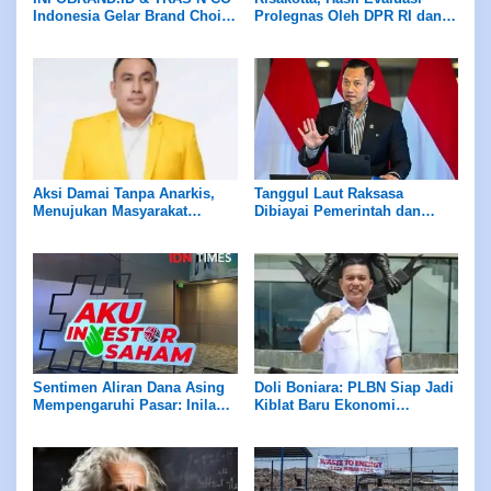
Indonesia Gelar Brand Choice
Prolegnas Oleh DPR RI dan
Award 2025
Pemerintah Berdampak Baik
Bagi Dunia Usaha
Aksi Damai Tanpa Anarkis,
Tanggul Laut Raksasa
Menujukan Masyarakat
Dibiayai Pemerintah dan
Berintelektual dan Beradap
Swasta
Sentimen Aliran Dana Asing
Doli Boniara: PLBN Siap Jadi
Mempengaruhi Pasar: Inilah
Kiblat Baru Ekonomi
Rekomendasi Saham Minggu
Perbatasan
Ini