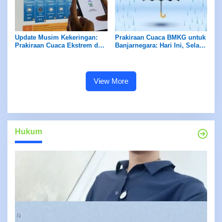
Update Musim Kekeringan:
Prakiraan Cuaca BMKG untuk
Prakiraan Cuaca Ekstrem dan
Banjarnegara: Hari Ini, Selasa
Hujan Lebat Minggu Ini dari
13 Mei 2025 – Siaga Hujan
BMKG
Lebat di Beberapa Area
View More
Hukum