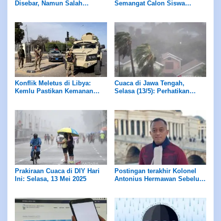
Disebar, Namun Salah
Semangat Calon Siswa
Dikaitkan dengan Konflik
Bintara TNI AD
India-Pakistan
Konflik Meletus di Libya:
Cuaca di Jawa Tengah,
Kemlu Pastikan Kemanan
Selasa (13/5): Perhatikan
Seluruh WNI
Daerah-DAERAH Ini yang
Rawan Hujan Lebat
Prakiraan Cuaca di DIY Hari
Postingan terakhir Kolonel
Ini: Selasa, 13 Mei 2025
Antonius Hermawan Sebelum
ledakan Bom di Garut, Jawa
Barat