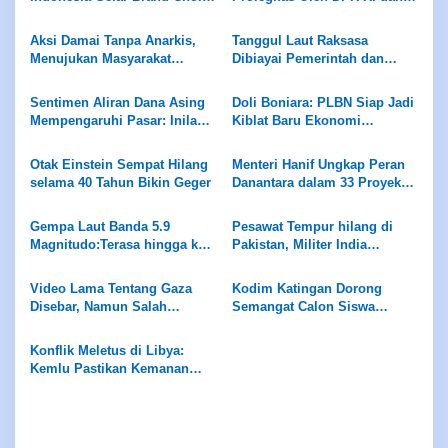
Award 2025
Pemerintah Berdampak Baik
Bagi Dunia Usaha
Aksi Damai Tanpa Anarkis,
Tanggul Laut Raksasa
Menujukan Masyarakat
Dibiayai Pemerintah dan
Berintelektual dan Beradap
Swasta
Sentimen Aliran Dana Asing
Doli Boniara: PLBN Siap Jadi
Mempengaruhi Pasar: Inilah
Kiblat Baru Ekonomi
Rekomendasi Saham Minggu
Perbatasan
Ini
Otak Einstein Sempat Hilang
Menteri Hanif Ungkap Peran
selama 40 Tahun Bikin Geger
Danantara dalam 33 Proyek
PSEL
Gempa Laut Banda 5.9
Pesawat Tempur hilang di
Magnitudo:Terasa hingga ke
Pakistan, Militer India
Tiakur, MBD
Bungkam?
Video Lama Tentang Gaza
Kodim Katingan Dorong
Disebar, Namun Salah
Semangat Calon Siswa
Dikaitkan dengan Konflik
Bintara TNI AD
India-Pakistan
Konflik Meletus di Libya:
Kemlu Pastikan Kemanan
Seluruh WNI