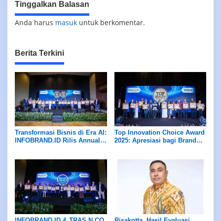
Tinggalkan Balasan
Anda harus
masuk
untuk berkomentar.
Berita Terkini
Transformasi Bisnis di Era AI:
Top Innovation Choice Award
INFOBRAND.ID Rilis Annual
2025: Apresiasi bagi Brand
Achievement Report
yang Adaptif dan Inovatif
Corporate & Brand
Champions 2026
INFOBRAND.ID & TRAS N CO
Risakotta, Hasil Evaluasi