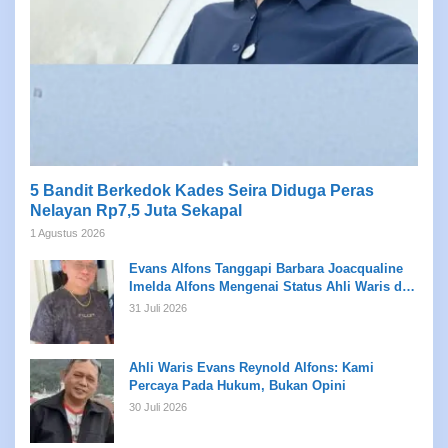
5 Bandit Berkedok Kades Seira Diduga Peras
Nelayan Rp7,5 Juta Sekapal
1 Agustus 2026
Evans Alfons Tanggapi Barbara Joacqualine
Imelda Alfons Mengenai Status Ahli Waris dan
Putusan Pengadilan
31 Juli 2026
Ahli Waris Evans Reynold Alfons: Kami
Percaya Pada Hukum, Bukan Opini
30 Juli 2026