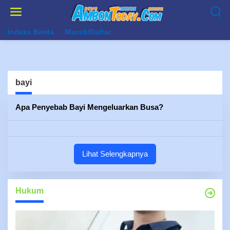
Lewati
ke
konten
Indeks Berita
Masuk/Daftar
bayi
Apa Penyebab Bayi Mengeluarkan Busa?
Lihat Selengkapnya
Hukum