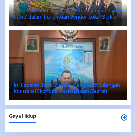
Triad Tanimbar Tegaskan Pemda Jangan ‘Cawe-
Cawe’ dalam Penentuan Vendor Lokal Blok
MASELA.
Ini Capaian Bank Maluku-Malut 2025 Ditengah
Kontraksi Ekonomi Nasional dan Daerah
Gaya Hidup