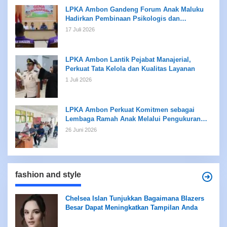
LPKA Ambon Gandeng Forum Anak Maluku
Hadirkan Pembinaan Psikologis dan
Kreativitas bagi Anak Binaan
17 Juli 2026
LPKA Ambon Lantik Pejabat Manajerial,
Perkuat Tata Kelola dan Kualitas Layanan
1 Juli 2026
LPKA Ambon Perkuat Komitmen sebagai
Lembaga Ramah Anak Melalui Pengukuran
Standar LPKRA
26 Juni 2026
fashion and style
Chelsea Islan Tunjukkan Bagaimana Blazers
Besar Dapat Meningkatkan Tampilan Anda