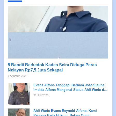
5 Bandit Berkedok Kades Seira Diduga Peras
Nelayan Rp7,5 Juta Sekapal
1 Agustus 2026
Evans Alfons Tanggapi Barbara Joacqualine
Imelda Alfons Mengenai Status Ahli Waris dan
Putusan Pengadilan
31 Juli 2026
Ahli Waris Evans Reynold Alfons: Kami
Percaya Pada Hukum, Bukan Opini