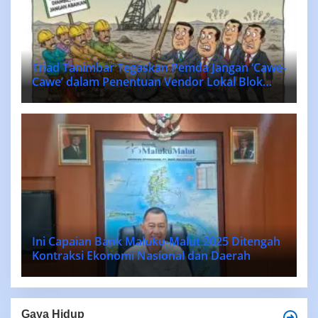
Triad Tanimbar Tegaskan Pemda Jangan ‘Cawe-
Cawe’ dalam Penentuan Vendor Lokal Blok
MASELA.
Ini Capaian Bank Maluku-Malut 2025 Ditengah
Kontraksi Ekonomi Nasional dan Daerah
Gaya Hidup