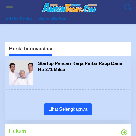
Lewati
ke
konten
Indeks Berita
Masuk/Daftar
Berita berinvestasi
Startup Pencari Kerja Pintar Raup Dana
Rp 271 Miliar
Lihat Selengkapnya
Hukum