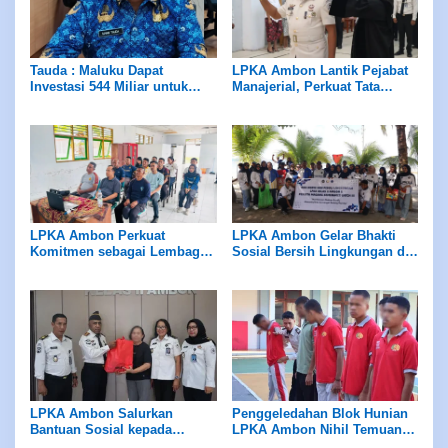
Tauda : Maluku Dapat
LPKA Ambon Lantik Pejabat
Investasi 544 Miliar untuk
Manajerial, Perkuat Tata
Hilirisasi Peternakan
Kelola dan Kualitas Layanan
LPKA Ambon Perkuat
LPKA Ambon Gelar Bhakti
Komitmen sebagai Lembaga
Sosial Bersih Lingkungan di
Ramah Anak Melalui
Pantai Tial
Pengukuran Standar LPKRA
LPKA Ambon Salurkan
Penggeledahan Blok Hunian
Bantuan Sosial kepada
LPKA Ambon Nihil Temuan
Masyarakat Sekitar
Barang Terlarang