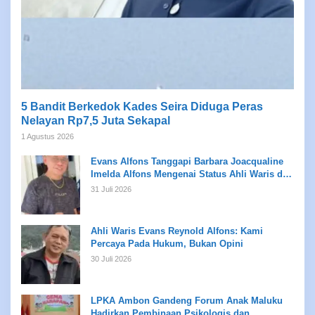
5 Bandit Berkedok Kades Seira Diduga Peras
Nelayan Rp7,5 Juta Sekapal
1 Agustus 2026
Evans Alfons Tanggapi Barbara Joacqualine
Imelda Alfons Mengenai Status Ahli Waris dan
Putusan Pengadilan
31 Juli 2026
Ahli Waris Evans Reynold Alfons: Kami
Percaya Pada Hukum, Bukan Opini
30 Juli 2026
LPKA Ambon Gandeng Forum Anak Maluku
Hadirkan Pembinaan Psikologis dan