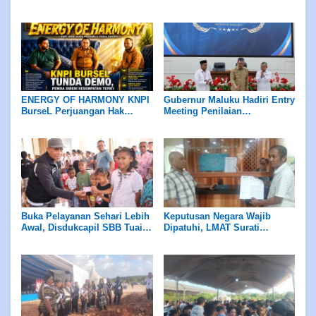
Diduga Brangkas di Kelola
Ketua BPD
ENERGY OF HARMONY KNPI
Gubernur Maluku Hadiri Entry
BurseL Perjuangan Hak
Meeting Penilaian
ASN/P3K/P3K-PW
Maladministrasi Ombudsman
RI
Buka Pelayanan Sehari Lebih
Keputusan Negara Wajib
Awal, Disdukcapil SBB Tuai
Dipatuhi, LMAT Surati
Apresiasi Ombudsman
Presiden dan Menteri ESDM
Maluku