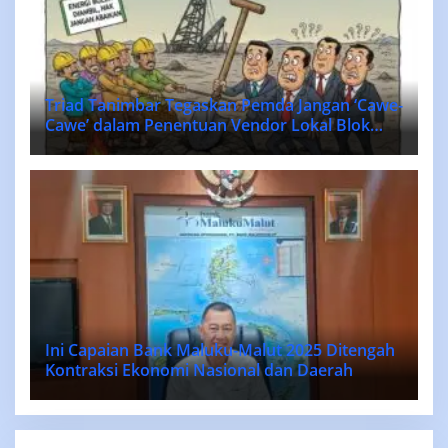
Triad Tanimbar Tegaskan Pemda Jangan ‘Cawe-
Cawe’ dalam Penentuan Vendor Lokal Blok
MASELA.
Ini Capaian Bank Maluku-Malut 2025 Ditengah
Kontraksi Ekonomi Nasional dan Daerah