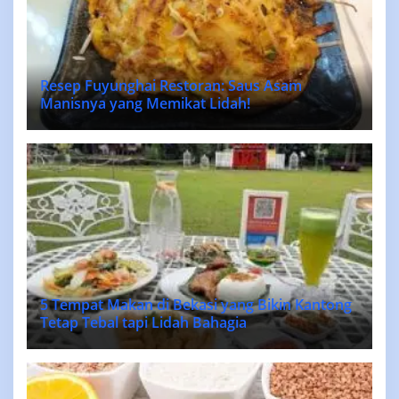
Resep Fuyunghai Restoran: Saus Asam
Manisnya yang Memikat Lidah!
5 Tempat Makan di Bekasi yang Bikin Kantong
Tetap Tebal tapi Lidah Bahagia