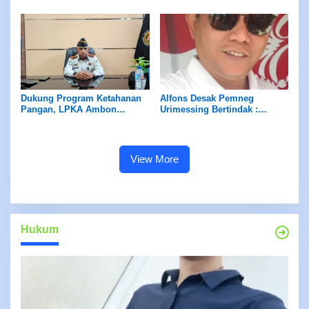
Dukung Program Ketahanan
Alfons Desak Pemneg
Pangan, LPKA Ambon
Urimessing Bertindak :
Siapkan Lahan untuk Tanam
Jangan Diam Terhadap Klaim
Sayur
Petuanan Yang Belum Jelas
View More
Hukum