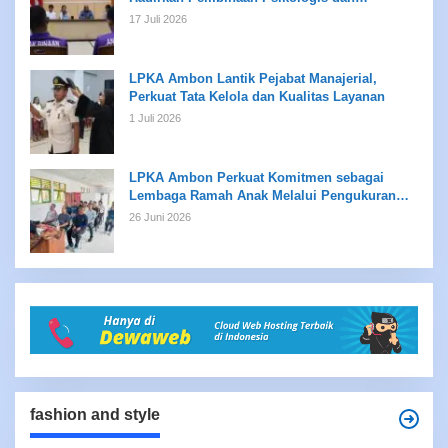
Kreativitas bagi Anak Binaan
17 Juli 2026
LPKA Ambon Lantik Pejabat Manajerial,
Perkuat Tata Kelola dan Kualitas Layanan
1 Juli 2026
LPKA Ambon Perkuat Komitmen sebagai
Lembaga Ramah Anak Melalui Pengukuran
Standar LPKRA
26 Juni 2026
fashion and style