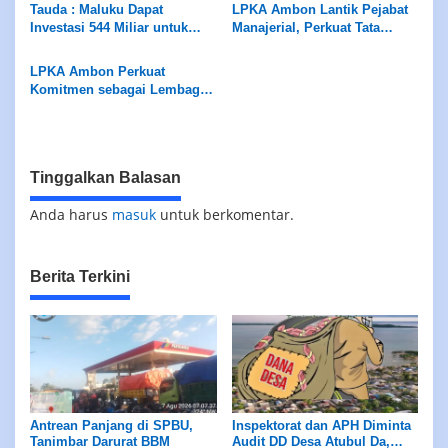
Diminta Perhatikan Fasilitas
Tauda : Maluku Dapat
LPKA Ambon Lantik Pejabat
Penunjang
Investasi 544 Miliar untuk
Manajerial, Perkuat Tata
Hilirisasi Peternakan
Kelola dan Kualitas Layanan
LPKA Ambon Perkuat
Komitmen sebagai Lembaga
Ramah Anak Melalui
Pengukuran Standar LPKRA
Tinggalkan Balasan
Anda harus
masuk
untuk berkomentar.
Berita Terkini
Antrean Panjang di SPBU,
Inspektorat dan APH Diminta
Tanimbar Darurat BBM
Audit DD Desa Atubul Da,