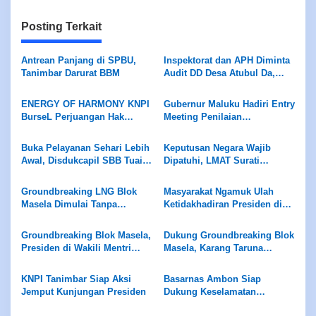
Posting Terkait
Antrean Panjang di SPBU,
Inspektorat dan APH Diminta
Tanimbar Darurat BBM
Audit DD Desa Atubul Da,
Diduga Brangkas di Kelola
Ketua BPD
ENERGY OF HARMONY KNPI
Gubernur Maluku Hadiri Entry
BurseL Perjuangan Hak
Meeting Penilaian
ASN/P3K/P3K-PW
Maladministrasi Ombudsman
RI
Buka Pelayanan Sehari Lebih
Keputusan Negara Wajib
Awal, Disdukcapil SBB Tuai
Dipatuhi, LMAT Surati
Apresiasi Ombudsman
Presiden dan Menteri ESDM
Maluku
Groundbreaking LNG Blok
Masyarakat Ngamuk Ulah
Masela Dimulai Tanpa
Ketidakhadiran Presiden di
Peletakan Batu Pertama
Acara Groundbreaking LNG
Blok Masela
Groundbreaking Blok Masela,
Dukung Groundbreaking Blok
Presiden di Wakili Mentri
Masela, Karang Taruna
ESDM
Ngrimase Singgung
Sentuhan Ke UMKM,
KNPI Tanimbar Siap Aksi
Basarnas Ambon Siap
Kesehatan Hingga Pendidikan
Jemput Kunjungan Presiden
Dukung Keselamatan
Pariwisata di Maluku, Pemda