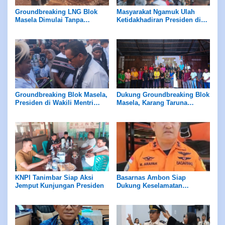
Groundbreaking LNG Blok
Masyarakat Ngamuk Ulah
Masela Dimulai Tanpa
Ketidakhadiran Presiden di
Peletakan Batu Pertama
Acara Groundbreaking LNG
Blok Masela
Groundbreaking Blok Masela,
Dukung Groundbreaking Blok
Presiden di Wakili Mentri
Masela, Karang Taruna
ESDM
Ngrimase Singgung
Sentuhan Ke UMKM,
Kesehatan Hingga Pendidikan
KNPI Tanimbar Siap Aksi
Basarnas Ambon Siap
Jemput Kunjungan Presiden
Dukung Keselamatan
Pariwisata di Maluku, Pemda
Diminta Perhatikan Fasilitas
Penunjang