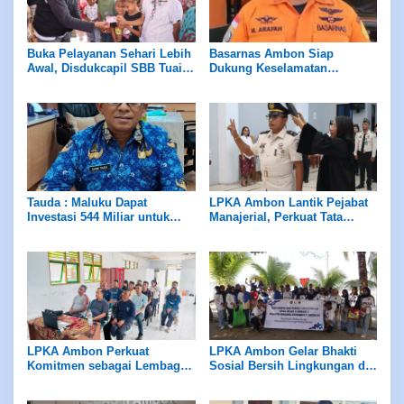
Buka Pelayanan Sehari Lebih
Basarnas Ambon Siap
Awal, Disdukcapil SBB Tuai
Dukung Keselamatan
Apresiasi Ombudsman
Pariwisata di Maluku, Pemda
Maluku
Diminta Perhatikan Fasilitas
Penunjang
Tauda : Maluku Dapat
LPKA Ambon Lantik Pejabat
Investasi 544 Miliar untuk
Manajerial, Perkuat Tata
Hilirisasi Peternakan
Kelola dan Kualitas Layanan
LPKA Ambon Perkuat
LPKA Ambon Gelar Bhakti
Komitmen sebagai Lembaga
Sosial Bersih Lingkungan di
Ramah Anak Melalui
Pantai Tial
Pengukuran Standar LPKRA