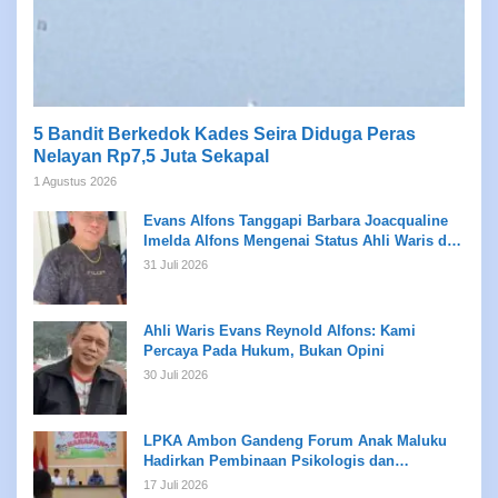
5 Bandit Berkedok Kades Seira Diduga Peras
Nelayan Rp7,5 Juta Sekapal
1 Agustus 2026
Evans Alfons Tanggapi Barbara Joacqualine
Imelda Alfons Mengenai Status Ahli Waris dan
Putusan Pengadilan
31 Juli 2026
Ahli Waris Evans Reynold Alfons: Kami
Percaya Pada Hukum, Bukan Opini
30 Juli 2026
LPKA Ambon Gandeng Forum Anak Maluku
Hadirkan Pembinaan Psikologis dan
Kreativitas bagi Anak Binaan
17 Juli 2026