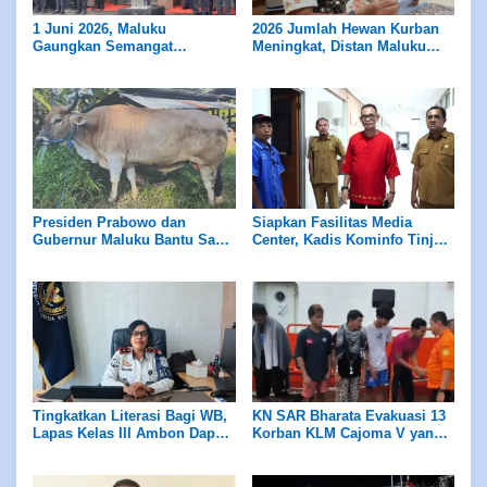
1 Juni 2026, Maluku
2026 Jumlah Hewan Kurban
Gaungkan Semangat
Meningkat, Distan Maluku
Pancasila
Pastikan Pengawasan dan
Layak Konsumsi Bagi
Masyarakat
Presiden Prabowo dan
Siapkan Fasilitas Media
Gubernur Maluku Bantu Sapi
Center, Kadis Kominfo Tinjau
Kurban Bagi Masyarakat
Lokasi di Lantai 1 Kantor
Gubernur
Tingkatkan Literasi Bagi WB,
KN SAR Bharata Evakuasi 13
Lapas Kelas III Ambon Dapat
Korban KLM Cajoma V yang
Bantuan Buku dari
Tenggelam di TNS
Perpustakaan Maluku