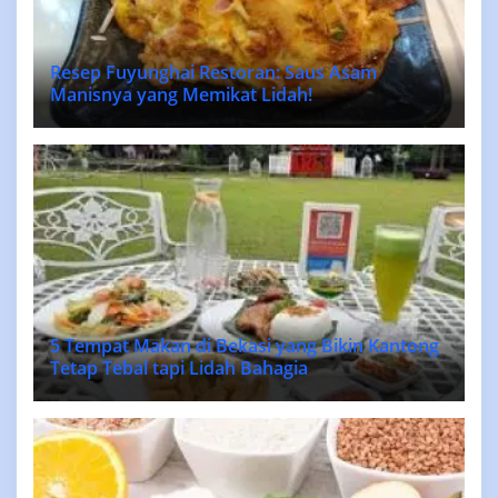
Resep Fuyunghai Restoran: Saus Asam
Manisnya yang Memikat Lidah!
5 Tempat Makan di Bekasi yang Bikin Kantong
Tetap Tebal tapi Lidah Bahagia