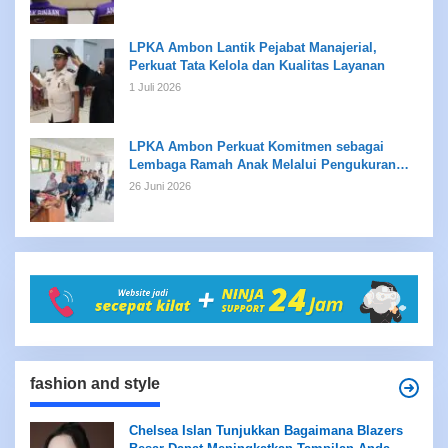
LPKA Ambon Lantik Pejabat Manajerial,
Perkuat Tata Kelola dan Kualitas Layanan
1 Juli 2026
LPKA Ambon Perkuat Komitmen sebagai
Lembaga Ramah Anak Melalui Pengukuran
Standar LPKRA
26 Juni 2026
fashion and style
Chelsea Islan Tunjukkan Bagaimana Blazers