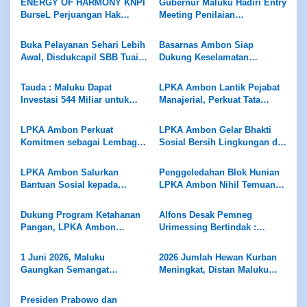
ENERGY OF HARMONY KNPI
Gubernur Maluku Hadiri Entry
BurseL Perjuangan Hak
Meeting Penilaian
ASN/P3K/P3K-PW
Maladministrasi Ombudsman
RI
Buka Pelayanan Sehari Lebih
Basarnas Ambon Siap
Awal, Disdukcapil SBB Tuai
Dukung Keselamatan
Apresiasi Ombudsman
Pariwisata di Maluku, Pemda
Maluku
Diminta Perhatikan Fasilitas
Tauda : Maluku Dapat
LPKA Ambon Lantik Pejabat
Penunjang
Investasi 544 Miliar untuk
Manajerial, Perkuat Tata
Hilirisasi Peternakan
Kelola dan Kualitas Layanan
LPKA Ambon Perkuat
LPKA Ambon Gelar Bhakti
Komitmen sebagai Lembaga
Sosial Bersih Lingkungan di
Ramah Anak Melalui
Pantai Tial
Pengukuran Standar LPKRA
LPKA Ambon Salurkan
Penggeledahan Blok Hunian
Bantuan Sosial kepada
LPKA Ambon Nihil Temuan
Masyarakat Sekitar
Barang Terlarang
Dukung Program Ketahanan
Alfons Desak Pemneg
Pangan, LPKA Ambon
Urimessing Bertindak :
Siapkan Lahan untuk Tanam
Jangan Diam Terhadap Klaim
Sayur
Petuanan Yang Belum Jelas
1 Juni 2026, Maluku
2026 Jumlah Hewan Kurban
Gaungkan Semangat
Meningkat, Distan Maluku
Pancasila
Pastikan Pengawasan dan
Layak Konsumsi Bagi
Presiden Prabowo dan
Masyarakat