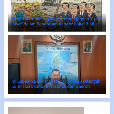
Triad Tanimbar Tegaskan Pemda Jangan ‘Cawe-
Cawe’ dalam Penentuan Vendor Lokal Blok
MASELA.
Ini Capaian Bank Maluku-Malut 2025 Ditengah
Kontraksi Ekonomi Nasional dan Daerah