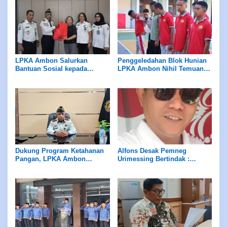
LPKA Ambon Salurkan
Penggeledahan Blok Hunian
Bantuan Sosial kepada
LPKA Ambon Nihil Temuan
Masyarakat Sekitar
Barang Terlarang
Dukung Program Ketahanan
Alfons Desak Pemneg
Pangan, LPKA Ambon
Urimessing Bertindak :
Siapkan Lahan untuk Tanam
Jangan Diam Terhadap Klaim
Sayur
Petuanan Yang Belum Jelas