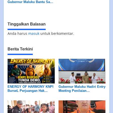
Gubernur Maluku Bantu Sapi
Kurban Bagi Masyarakat
Tinggalkan Balasan
Anda harus
masuk
untuk berkomentar.
Berita Terkini
ENERGY OF HARMONY KNPI
Gubernur Maluku Hadiri Entry
BurseL Perjuangan Hak
Meeting Penilaian
ASN/P3K/P3K-PW
Maladministrasi Ombudsman
RI