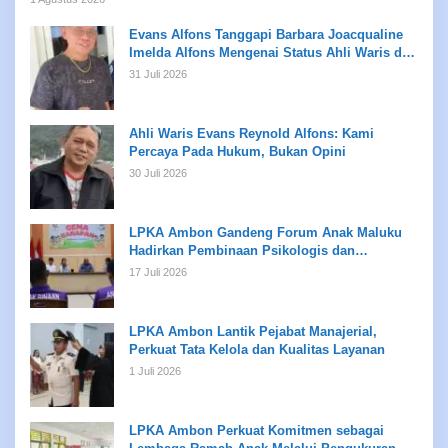
Evans Alfons Tanggapi Barbara Joacqualine
Imelda Alfons Mengenai Status Ahli Waris dan
Putusan Pengadilan
31 Juli 2026
Ahli Waris Evans Reynold Alfons: Kami
Percaya Pada Hukum, Bukan Opini
30 Juli 2026
LPKA Ambon Gandeng Forum Anak Maluku
Hadirkan Pembinaan Psikologis dan
Kreativitas bagi Anak Binaan
17 Juli 2026
LPKA Ambon Lantik Pejabat Manajerial,
Perkuat Tata Kelola dan Kualitas Layanan
1 Juli 2026
LPKA Ambon Perkuat Komitmen sebagai