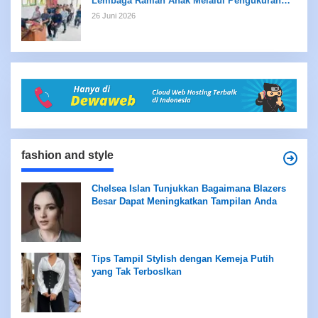
Lembaga Ramah Anak Melalui Pengukuran
Standar LPKRA
26 Juni 2026
fashion and style
Chelsea Islan Tunjukkan Bagaimana Blazers
Besar Dapat Meningkatkan Tampilan Anda
Tips Tampil Stylish dengan Kemeja Putih
yang Tak Terboslkan