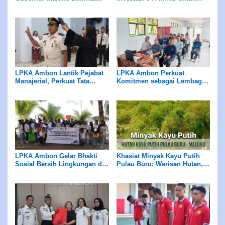
Evaluasi Manajemen PD
Hilirisasi Peternakan
Panca Karya
LPKA Ambon Lantik Pejabat
LPKA Ambon Perkuat
Manajerial, Perkuat Tata
Komitmen sebagai Lembaga
Kelola dan Kualitas Layanan
Ramah Anak Melalui
Pengukuran Standar LPKRA
LPKA Ambon Gelar Bhakti
Khasiat Minyak Kayu Putih
Sosial Bersih Lingkungan di
Pulau Buru: Warisan Hutan,
Pantai Tial
Kearifan Leluhur