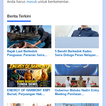
Anda harus
masuk
untuk berkomentar.
Berita Terkini
Bajak Laut Berkedok
5 Bandit Berkedok Kades
Penguasa: Perairan Seira
Seira Diduga Peras Nelayan
Jadi Neraka, Nelayan
Rp7,5 Juta Sekapal
Dirampok Habis!
ENERGY OF HARMONY KNPI
Gubernur Maluku Hadiri Entry
BurseL Perjuangan Hak
Meeting Penilaian
ASN/P3K/P3K-PW
Maladministrasi Ombudsman
RI