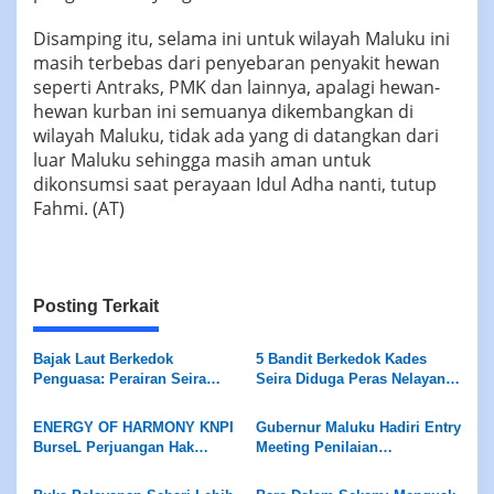
‎‎Disamping itu, selama ini untuk wilayah Maluku ini
masih terbebas dari penyebaran penyakit hewan
seperti Antraks, PMK dan lainnya, apalagi hewan-
hewan kurban ini semuanya dikembangkan di
wilayah Maluku, tidak ada yang di datangkan dari
luar Maluku sehingga masih aman untuk
dikonsumsi saat perayaan Idul Adha nanti, tutup
Fahmi. (AT)
Posting Terkait
Bajak Laut Berkedok
5 Bandit Berkedok Kades
Penguasa: Perairan Seira
Seira Diduga Peras Nelayan
Jadi Neraka, Nelayan
Rp7,5 Juta Sekapal
Dirampok Habis!
ENERGY OF HARMONY KNPI
Gubernur Maluku Hadiri Entry
BurseL Perjuangan Hak
Meeting Penilaian
ASN/P3K/P3K-PW
Maladministrasi Ombudsman
RI