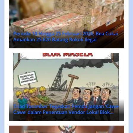
Periode 18 Hingga 25 Februari 2026, Bea Cukai
Amankan 25.620 Batang Rokok Ilegal
Triad Tanimbar Tegaskan Pemda Jangan ‘Cawe-
Cawe’ dalam Penentuan Vendor Lokal Blok
MASELA.