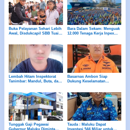
Buka Pelayanan Sehari Lebih
Bara Dalam Sekam: Menguak
Awal, Disdukcapil SBB Tuai
12.000 Tenaga Kerja Inpex
Apresiasi Ombudsman
Masela
Maluku
Lembah Hitam Inspektorat
Basarnas Ambon Siap
Tanimbar: Mandul, Buta, dan
Dukung Keselamatan
Tuli di Hadapan Skandal ADD
Pariwisata di Maluku, Pemda
Diminta Perhatikan Fasilitas
Penunjang
Tunggak Gaji Pegawai
Tauda : Maluku Dapat
Gubernur Maluku Diminta
Investasi 544 Miliar untuk