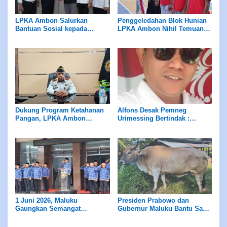
LPKA Ambon Salurkan
Penggeledahan Blok Hunian
Bantuan Sosial kepada
LPKA Ambon Nihil Temuan
Masyarakat Sekitar
Barang Terlarang
Dukung Program Ketahanan
Alfons Desak Pemneg
Pangan, LPKA Ambon
Urimessing Bertindak :
Siapkan Lahan untuk Tanam
Jangan Diam Terhadap Klaim
Sayur
Petuanan Yang Belum Jelas
1 Juni 2026, Maluku
Presiden Prabowo dan
Gaungkan Semangat
Gubernur Maluku Bantu Sapi
Pancasila
Kurban Bagi Masyarakat