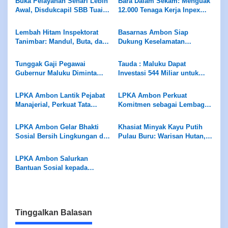
Buka Pelayanan Sehari Lebih
Bara Dalam Sekam: Menguak
Awal, Disdukcapil SBB Tuai
12.000 Tenaga Kerja Inpex
Apresiasi Ombudsman
Masela
Maluku
Lembah Hitam Inspektorat
Basarnas Ambon Siap
Tanimbar: Mandul, Buta, dan
Dukung Keselamatan
Tuli di Hadapan Skandal ADD
Pariwisata di Maluku, Pemda
Diminta Perhatikan Fasilitas
Tunggak Gaji Pegawai
Tauda : Maluku Dapat
Penunjang
Gubernur Maluku Diminta
Investasi 544 Miliar untuk
Evaluasi Manajemen PD
Hilirisasi Peternakan
Panca Karya
LPKA Ambon Lantik Pejabat
LPKA Ambon Perkuat
Manajerial, Perkuat Tata
Komitmen sebagai Lembaga
Kelola dan Kualitas Layanan
Ramah Anak Melalui
Pengukuran Standar LPKRA
LPKA Ambon Gelar Bhakti
Khasiat Minyak Kayu Putih
Sosial Bersih Lingkungan di
Pulau Buru: Warisan Hutan,
Pantai Tial
Kearifan Leluhur
LPKA Ambon Salurkan
Bantuan Sosial kepada
Masyarakat Sekitar
Tinggalkan Balasan