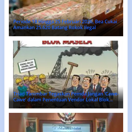
Periode 18 Hingga 25 Februari 2026, Bea Cukai
Amankan 25.620 Batang Rokok Ilegal
Triad Tanimbar Tegaskan Pemda Jangan ‘Cawe-
Cawe’ dalam Penentuan Vendor Lokal Blok
MASELA.