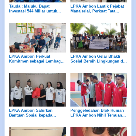
Tauda : Maluku Dapat
LPKA Ambon Lantik Pejabat
Investasi 544 Miliar untuk
Manajerial, Perkuat Tata
Hilirisasi Peternakan
Kelola dan Kualitas Layanan
LPKA Ambon Perkuat
LPKA Ambon Gelar Bhakti
Komitmen sebagai Lembaga
Sosial Bersih Lingkungan di
Ramah Anak Melalui
Pantai Tial
Pengukuran Standar LPKRA
LPKA Ambon Salurkan
Penggeledahan Blok Hunian
Bantuan Sosial kepada
LPKA Ambon Nihil Temuan
Masyarakat Sekitar
Barang Terlarang