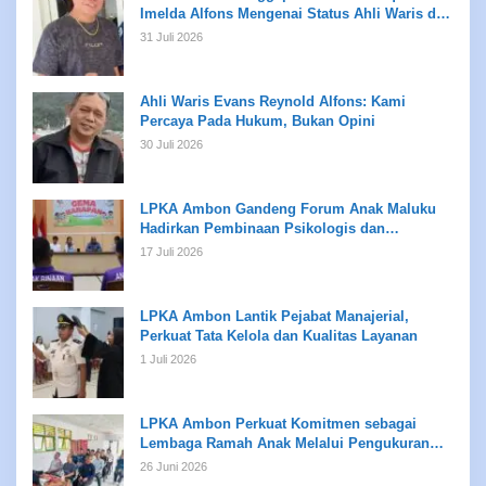
Imelda Alfons Mengenai Status Ahli Waris dan
Putusan Pengadilan
31 Juli 2026
Ahli Waris Evans Reynold Alfons: Kami
Percaya Pada Hukum, Bukan Opini
30 Juli 2026
LPKA Ambon Gandeng Forum Anak Maluku
Hadirkan Pembinaan Psikologis dan
Kreativitas bagi Anak Binaan
17 Juli 2026
LPKA Ambon Lantik Pejabat Manajerial,
Perkuat Tata Kelola dan Kualitas Layanan
1 Juli 2026
LPKA Ambon Perkuat Komitmen sebagai
Lembaga Ramah Anak Melalui Pengukuran
Standar LPKRA
26 Juni 2026