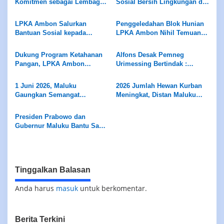
Komitmen sebagai Lembaga
Sosial Bersih Lingkungan di
Ramah Anak Melalui
Pantai Tial
Pengukuran Standar LPKRA
LPKA Ambon Salurkan
Penggeledahan Blok Hunian
Bantuan Sosial kepada
LPKA Ambon Nihil Temuan
Masyarakat Sekitar
Barang Terlarang
Dukung Program Ketahanan
Alfons Desak Pemneg
Pangan, LPKA Ambon
Urimessing Bertindak :
Siapkan Lahan untuk Tanam
Jangan Diam Terhadap Klaim
Sayur
Petuanan Yang Belum Jelas
1 Juni 2026, Maluku
2026 Jumlah Hewan Kurban
Gaungkan Semangat
Meningkat, Distan Maluku
Pancasila
Pastikan Pengawasan dan
Layak Konsumsi Bagi
Presiden Prabowo dan
Masyarakat
Gubernur Maluku Bantu Sapi
Kurban Bagi Masyarakat
Tinggalkan Balasan
Anda harus
masuk
untuk berkomentar.
Berita Terkini