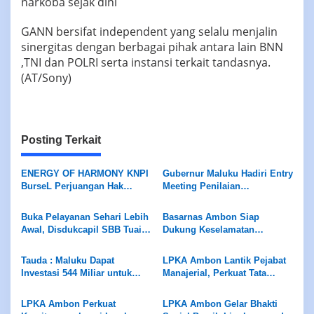
narkoba sejak dini
GANN bersifat independent yang selalu menjalin
sinergitas dengan berbagai pihak antara lain BNN
,TNI dan POLRI serta instansi terkait tandasnya.
(AT/Sony)
Posting Terkait
ENERGY OF HARMONY KNPI
Gubernur Maluku Hadiri Entry
BurseL Perjuangan Hak
Meeting Penilaian
ASN/P3K/P3K-PW
Maladministrasi Ombudsman
RI
Buka Pelayanan Sehari Lebih
Basarnas Ambon Siap
Awal, Disdukcapil SBB Tuai
Dukung Keselamatan
Apresiasi Ombudsman
Pariwisata di Maluku, Pemda
Maluku
Diminta Perhatikan Fasilitas
Tauda : Maluku Dapat
LPKA Ambon Lantik Pejabat
Penunjang
Investasi 544 Miliar untuk
Manajerial, Perkuat Tata
Hilirisasi Peternakan
Kelola dan Kualitas Layanan
LPKA Ambon Perkuat
LPKA Ambon Gelar Bhakti