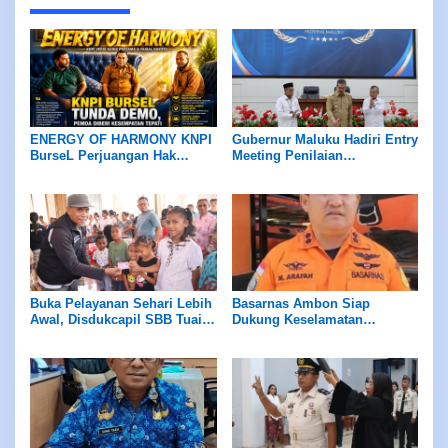
ENERGY OF HARMONY KNPI
Gubernur Maluku Hadiri Entry
BurseL Perjuangan Hak
Meeting Penilaian
ASN/P3K/P3K-PW
Maladministrasi Ombudsman
RI
Buka Pelayanan Sehari Lebih
Basarnas Ambon Siap
Awal, Disdukcapil SBB Tuai
Dukung Keselamatan
Apresiasi Ombudsman
Pariwisata di Maluku, Pemda
Maluku
Diminta Perhatikan Fasilitas
Penunjang