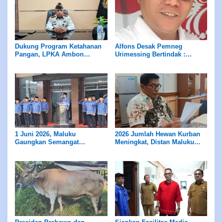
Dukung Program Ketahanan
Alfons Desak Pemneg
Pangan, LPKA Ambon
Urimessing Bertindak :
Siapkan Lahan untuk Tanam
Jangan Diam Terhadap Klaim
Sayur
Petuanan Yang Belum Jelas
1 Juni 2026, Maluku
2026 Jumlah Hewan Kurban
Gaungkan Semangat
Meningkat, Distan Maluku
Pancasila
Pastikan Pengawasan dan
Layak Konsumsi Bagi
Masyarakat