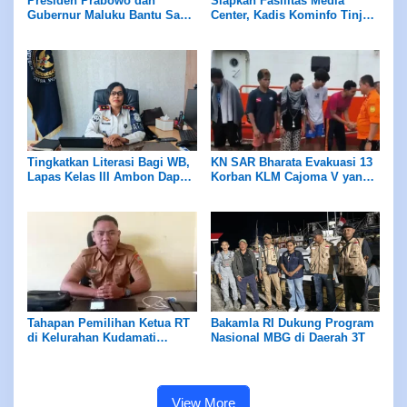
Presiden Prabowo dan
Siapkan Fasilitas Media
Gubernur Maluku Bantu Sapi
Center, Kadis Kominfo Tinjau
Kurban Bagi Masyarakat
Lokasi di Lantai 1 Kantor
Gubernur
Tingkatkan Literasi Bagi WB,
KN SAR Bharata Evakuasi 13
Lapas Kelas III Ambon Dapat
Korban KLM Cajoma V yang
Bantuan Buku dari
Tenggelam di TNS
Perpustakaan Maluku
Tahapan Pemilihan Ketua RT
Bakamla RI Dukung Program
di Kelurahan Kudamati
Nasional MBG di Daerah 3T
Selesai Akhir Mei 2026
View More