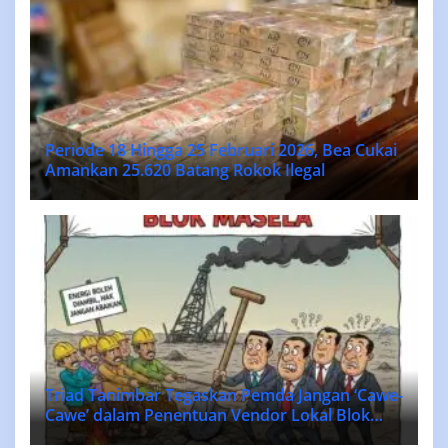
Periode 18 Hingga 25 Februari 2026, Bea Cukai
Amankan 25.620 Batang Rokok Ilegal
Triad Tanimbar Tegaskan Pemda Jangan ‘Cawe-
Cawe’ dalam Penentuan Vendor Lokal Blok
MASELA.