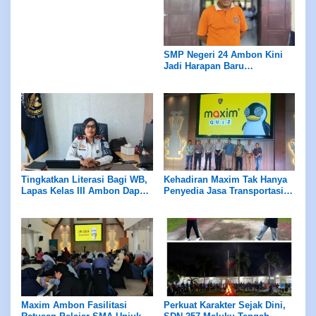
SMP Negeri 24 Ambon Kini
Jadi Harapan Baru
Pendidikan Waiheru
Tingkatkan Literasi Bagi WB,
Kehadiran Maxim Tak Hanya
Lapas Kelas III Ambon Dapat
Penyedia Jasa Transportasi,
Bantuan Buku dari
Melainkan Turut Serta dalam
Perpustakaan Maluku
Peningkatan SDM
Maxim Ambon Fasilitasi
Perkuat Karakter Sejak Dini,