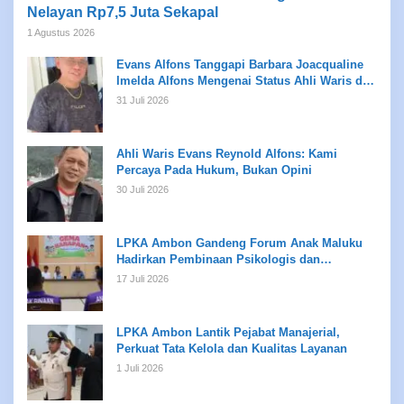
Nelayan Rp7,5 Juta Sekapal
1 Agustus 2026
Evans Alfons Tanggapi Barbara Joacqualine
Imelda Alfons Mengenai Status Ahli Waris dan
Putusan Pengadilan
31 Juli 2026
Ahli Waris Evans Reynold Alfons: Kami
Percaya Pada Hukum, Bukan Opini
30 Juli 2026
LPKA Ambon Gandeng Forum Anak Maluku
Hadirkan Pembinaan Psikologis dan
Kreativitas bagi Anak Binaan
17 Juli 2026
LPKA Ambon Lantik Pejabat Manajerial,
Perkuat Tata Kelola dan Kualitas Layanan
1 Juli 2026