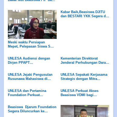
Unggulan
Kabar Baik,Beasiswa DJITU
dan BESTARI YKK Segera di
Luncurkan Ke UNLESA di
2027
Meski waktu Persiapan
Mepet, Pelepasan Siswa SMA
Negeri 13 Ambon Berjalan
Aman dan Lancar
UNLESA Audiensi dengan
Kementerian Direktorat
Dirjen PPAPT
Jenderal Perhubungan Darat,
Kemendiktisaintek Bahas
Kementrian Perhubungan
Beasiswa ADIK dan KIP
Terima Dokumen Usulan
UNLESA Jejaki Pengusulan
UNLESA Sepakati Kerjasama
Kuliah
Bantuan Bus Kampus
Rusunawa Mahasiswa di
Strategis dengan Mitra
Mahasiswa UNLESA
Kementerian ATR/BPN
Jepang IRIJ dan KOFUKU
UNLESA dan Pertamina
UNLESA Perkuat Akses
Foundation Perkuat
Beasiswa VDMI bagi
Kolaborasi,Program
Mahasiswa,VDMI Akan Ke
Beasiswa SOBAT BUMI 2026
Tanimbar
Beasiswa Djarum Foundation
Dan Beasiswa PF SMA bagi
Segera Diluncurkan ke
SMA-KU
UNLESA