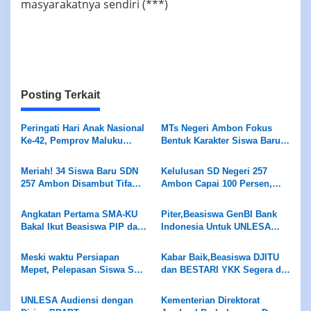
masyarakatnya sendiri (***)
Posting Terkait
Peringati Hari Anak Nasional
MTs Negeri Ambon Fokus
Ke-42, Pemprov Maluku
Bentuk Karakter Siswa Baru
Dukung Gerakan Nasional
Lewat MATSAMA 2026
RANA
Meriah! 34 Siswa Baru SDN
Kelulusan SD Negeri 257
257 Ambon Disambut Tifa
Ambon Capai 100 Persen,
dan Totobuang Saat MPLS
Tiga Siswa Lolos Jalur
Prestasi
Angkatan Pertama SMA-KU
Piter,Beasiswa GenBI Bank
Bakal Ikut Beasiswa PIP dan
Indonesia Untuk UNLESA
Unggulan
Menuju Finalisasi di 2026
Meski waktu Persiapan
Kabar Baik,Beasiswa DJITU
Mepet, Pelepasan Siswa SMA
dan BESTARI YKK Segera di
Negeri 13 Ambon Berjalan
Luncurkan Ke UNLESA di
Aman dan Lancar
2027
UNLESA Audiensi dengan
Kementerian Direktorat