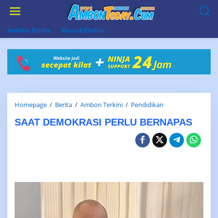
Lewati
ke
konten
Indeks Berita
Masuk/Daftar
SAAT
Homepage
/
Berita
/
Ambon Terkini
/
Pendidikan
DEMOKRASI
SAAT DEMOKRASI PERLU BERNAPAS
PERLU
BERNAPAS