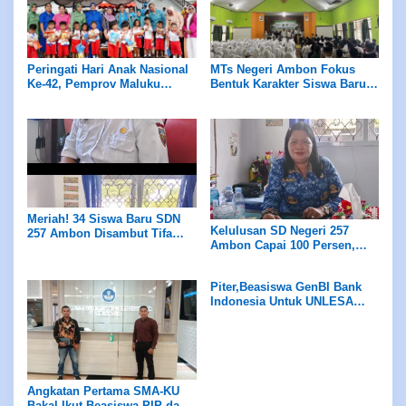
Peringati Hari Anak Nasional
MTs Negeri Ambon Fokus
Ke-42, Pemprov Maluku
Bentuk Karakter Siswa Baru
Dukung Gerakan Nasional
Lewat MATSAMA 2026
RANA
Meriah! 34 Siswa Baru SDN
Kelulusan SD Negeri 257
257 Ambon Disambut Tifa
Ambon Capai 100 Persen,
dan Totobuang Saat MPLS
Tiga Siswa Lolos Jalur
Prestasi
Piter,Beasiswa GenBI Bank
Indonesia Untuk UNLESA
Menuju Finalisasi di 2026
Angkatan Pertama SMA-KU
Bakal Ikut Beasiswa PIP dan