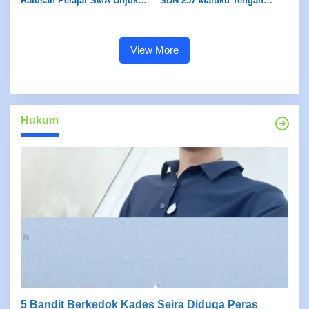
Ratusan Pelajar SMA Unjuk
SDN 257 Maluku Tengah
Kecerdasan Lewat Kompetisi
Gelar Pembinaan Spritualitas
English Brain Games
Siswa
View More
Hukum
5 Bandit Berkedok Kades Seira Diduga Peras