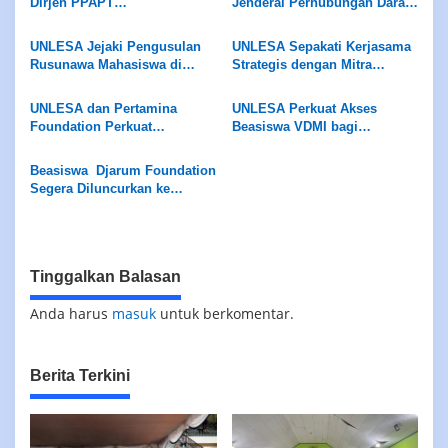
Dirjen PPAPT
Jenderal Perhubungan Darat,
Kemendiktisaintek Bahas
Kementrian Perhubungan
Beasiswa ADIK dan KIP
Terima Dokumen Usulan
UNLESA Jejaki Pengusulan
UNLESA Sepakati Kerjasama
Kuliah
Bantuan Bus Kampus
Rusunawa Mahasiswa di
Strategis dengan Mitra
Mahasiswa UNLESA
Kementerian ATR/BPN
Jepang IRIJ dan KOFUKU
UNLESA dan Pertamina
UNLESA Perkuat Akses
Foundation Perkuat
Beasiswa VDMI bagi
Kolaborasi,Program
Mahasiswa,VDMI Akan Ke
Beasiswa SOBAT BUMI 2026
Tanimbar
Beasiswa Djarum Foundation
Dan Beasiswa PF SMA bagi
Segera Diluncurkan ke
SMA-KU
UNLESA
Tinggalkan Balasan
Anda harus
masuk
untuk berkomentar.
Berita Terkini