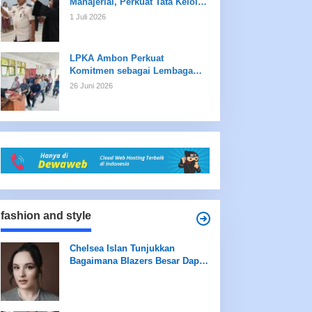
Manajerial, Perkuat Tata Kelola
dan Kualitas Layanan
1 Juli 2026
LPKA Ambon Perkuat
Komitmen sebagai Lembaga
Ramah Anak Melalui
26 Juni 2026
Pengukuran Standar LPKRA
fashion and style
Chelsea Islan Tunjukkan
Bagaimana Blazers Besar Dapat
Meningkatkan Tampilan Anda