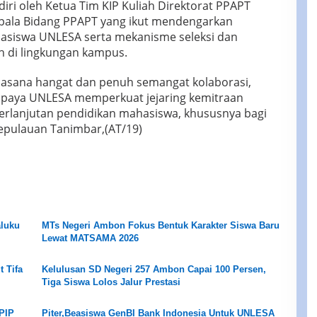
iri oleh Ketua Tim KIP Kuliah Direktorat PPAPT
pala Bidang PPAPT yang ikut mendengarkan
hasiswa UNLESA serta mekanisme seleksi dan
h di lingkungan kampus.
uasana hangat dan penuh semangat kolaborasi,
 upaya UNLESA memperkuat jejaring kemitraan
erlanjutan pendidikan mahasiswa, khususnya bagi
epulauan Tanimbar,(AT/19)
aluku
MTs Negeri Ambon Fokus Bentuk Karakter Siswa Baru
Lewat MATSAMA 2026
 Tifa
Kelulusan SD Negeri 257 Ambon Capai 100 Persen,
Tiga Siswa Lolos Jalur Prestasi
PIP
Piter,Beasiswa GenBI Bank Indonesia Untuk UNLESA