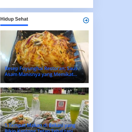
Hidup Sehat
Resep Fuyunghai Restoran: Saus
Asam Manisnya yang Memikat
Lidah!
5 Tempat Makan di Bekasi yang
Bikin Kantong Tetap Tebal tapi