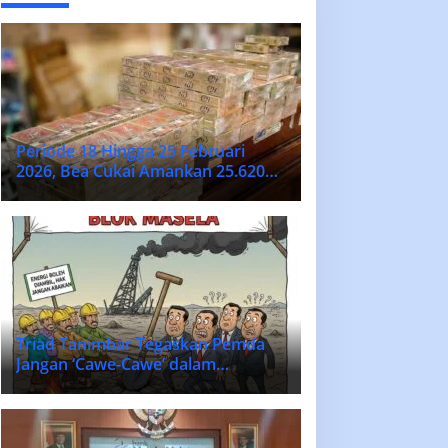
Periode 18 Hingga 25 Februari
2026, Bea Cukai Amankan 25.620
Batang Rokok Ilegal
Triad Tanimbar Tegaskan Pemda
Jangan ‘Cawe-Cawe’ dalam
Penentuan Vendor Lokal Blok
MASELA.