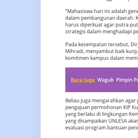
“Mahasiswa hari ini adalah gen
dalam pembangunan daerah. Ka
harus diperkuat agar putra-p
strategis dalam menghadapi p
Pada kesempatan tersebut, Dirj
Mihradi, menyambut baik kunj
komitmen kampus dalam mempe
Baca Juga
Wagub Pimpin P
Beliau juga mengarahkan agar
pengajuan permohonan KIP Kul
yang berlaku di lingkungan Ke
yang disampaikan UNLESA aka
evaluasi program bantuan pend