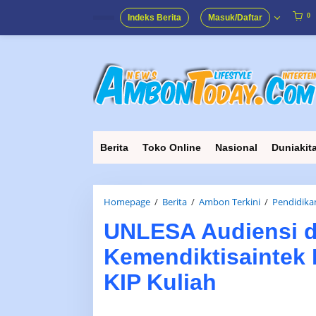
Lewati
ke
0
Indeks Berita
Masuk/Daftar
konten
Berita
Toko Online
Nasional
Duniakit
Homepage
/
Berita
/
Ambon Terkini
/
Pendidika
UNLESA Audiensi d
Kemendiktisaintek
KIP Kuliah