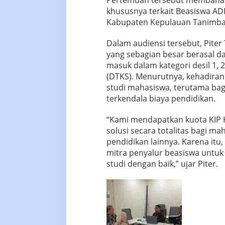
Pertemuan tersebut membahas 
khususnya terkait Beasiswa AD
Kabupaten Kepulauan Tanimba
Dalam audiensi tersebut, Pite
yang sebagian besar berasal d
masuk dalam kategori desil 1, 
(DTKS). Menurutnya, kehadira
studi mahasiswa, terutama bag
terkendala biaya pendidikan.
“Kami mendapatkan kuota KIP K
solusi secara totalitas bagi ma
pendidikan lainnya. Karena it
mitra penyalur beasiswa untu
studi dengan baik,” ujar Piter.