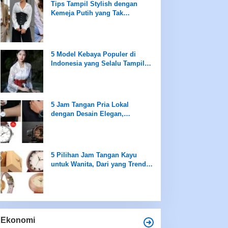
Tips Tampil Stylish dengan
Kemeja Putih yang Tak
Terboslkan
5 Model Kebaya Populer di
Indonesia yang Selalu Tampil
saat Peringatan Hari Kartini
5 Jam Tangan Pria Lokal
dengan Desain Elegan,
Sederhana namun Mewah
5 Pilihan Jam Tangan Kayu
untuk Wanita, Dari yang Trendi
hingga Best Seller Hanya di
Rentang Rp100 Ribuan
Ekonomi