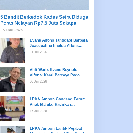
5 Bandit Berkedok Kades Seira Diduga
Peras Nelayan Rp7,5 Juta Sekapal
1 Agustus 2026
Evans Alfons Tanggapi Barbara
Joacqualine Imelda Alfons
Mengenai Status Ahli Waris dan
31 Juli 2026
Putusan Pengadilan
Ahli Waris Evans Reynold
Alfons: Kami Percaya Pada
Hukum, Bukan Opini
30 Juli 2026
LPKA Ambon Gandeng Forum
Anak Maluku Hadirkan
Pembinaan Psikologis dan
17 Juli 2026
Kreativitas bagi Anak Binaan
LPKA Ambon Lantik Pejabat