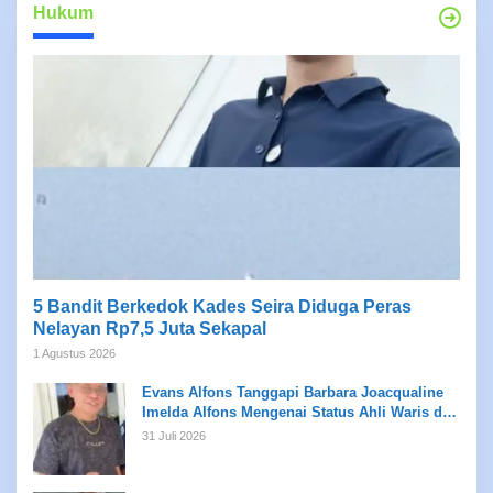
Hukum
5 Bandit Berkedok Kades Seira Diduga Peras
Nelayan Rp7,5 Juta Sekapal
1 Agustus 2026
Evans Alfons Tanggapi Barbara Joacqualine
Imelda Alfons Mengenai Status Ahli Waris dan
Putusan Pengadilan
31 Juli 2026