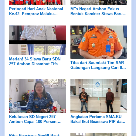
Peringati Hari Anak Nasional
MTs Negeri Ambon Fokus
Ke-42, Pemprov Maluku
Bentuk Karakter Siswa Baru
Dukung Gerakan Nasional
Lewat MATSAMA 2026
RANA
Meriah! 34 Siswa Baru SDN
Tiba dari Saumlaki Tim SAR
257 Ambon Disambut Tifa
Gabungan Langsung Cari 8
dan Totobuang Saat MPLS
Korban yang Masih Hilang di
Perairan Pulau Dai
Kelulusan SD Negeri 257
Angkatan Pertama SMA-KU
Ambon Capai 100 Persen,
Bakal Ikut Beasiswa PIP dan
Tiga Siswa Lolos Jalur
Unggulan
Prestasi
Piter,Beasiswa GenBI Bank