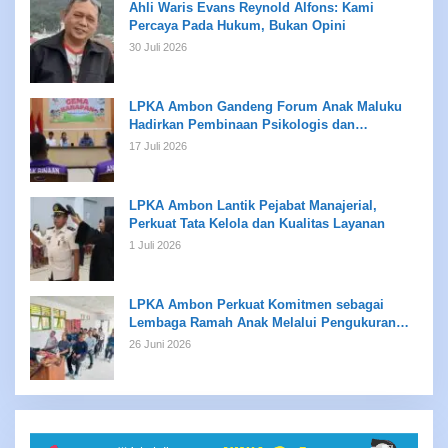
Ahli Waris Evans Reynold Alfons: Kami
Percaya Pada Hukum, Bukan Opini
30 Juli 2026
LPKA Ambon Gandeng Forum Anak Maluku
Hadirkan Pembinaan Psikologis dan
Kreativitas bagi Anak Binaan
17 Juli 2026
LPKA Ambon Lantik Pejabat Manajerial,
Perkuat Tata Kelola dan Kualitas Layanan
1 Juli 2026
LPKA Ambon Perkuat Komitmen sebagai
Lembaga Ramah Anak Melalui Pengukuran
Standar LPKRA
26 Juni 2026