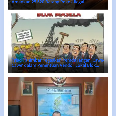
Amankan 25.620 Batang Rokok Ilegal
Triad Tanimbar Tegaskan Pemda Jangan ‘Cawe-
Cawe’ dalam Penentuan Vendor Lokal Blok
MASELA.