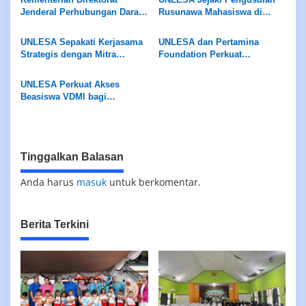
Kuliah
Jenderal Perhubungan Darat,
Rusunawa Mahasiswa di
Kementrian Perhubungan
Kementerian ATR/BPN
Terima Dokumen Usulan
UNLESA Sepakati Kerjasama
UNLESA dan Pertamina
Bantuan Bus Kampus
Strategis dengan Mitra
Foundation Perkuat
Mahasiswa UNLESA
Jepang IRIJ dan KOFUKU
Kolaborasi,Program
Beasiswa SOBAT BUMI 2026
UNLESA Perkuat Akses
Dan Beasiswa PF SMA bagi
Beasiswa VDMI bagi
SMA-KU
Mahasiswa,VDMI Akan Ke
Tanimbar
Tinggalkan Balasan
Anda harus
masuk
untuk berkomentar.
Berita Terkini