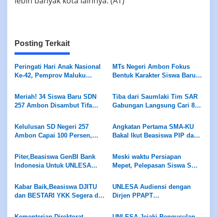
lebih banyak kota lainnya. (AT)
Posting Terkait
Peringati Hari Anak Nasional
MTs Negeri Ambon Fokus
Ke-42, Pemprov Maluku
Bentuk Karakter Siswa Baru
Dukung Gerakan Nasional
Lewat MATSAMA 2026
RANA
Meriah! 34 Siswa Baru SDN
Tiba dari Saumlaki Tim SAR
257 Ambon Disambut Tifa
Gabungan Langsung Cari 8
dan Totobuang Saat MPLS
Korban yang Masih Hilang di
Perairan Pulau Dai
Kelulusan SD Negeri 257
Angkatan Pertama SMA-KU
Ambon Capai 100 Persen,
Bakal Ikut Beasiswa PIP dan
Tiga Siswa Lolos Jalur
Unggulan
Prestasi
Piter,Beasiswa GenBI Bank
Meski waktu Persiapan
Indonesia Untuk UNLESA
Mepet, Pelepasan Siswa SMA
Menuju Finalisasi di 2026
Negeri 13 Ambon Berjalan
Aman dan Lancar
Kabar Baik,Beasiswa DJITU
UNLESA Audiensi dengan
dan BESTARI YKK Segera di
Dirjen PPAPT
Luncurkan Ke UNLESA di
Kemendiktisaintek Bahas
2027
Beasiswa ADIK dan KIP
Kementerian Direktorat
UNLESA Jejaki Pengusulan