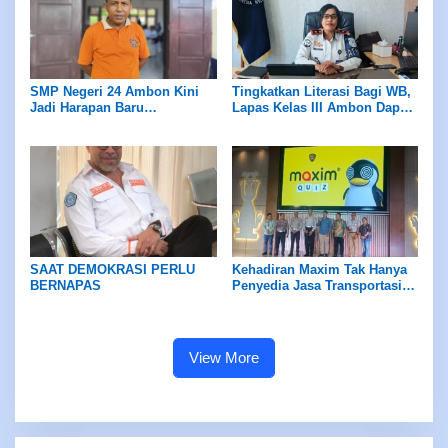
SMP Negeri 24 Ambon Kini
Tingkatkan Literasi Bagi WB,
Jadi Harapan Baru
Lapas Kelas III Ambon Dapat
Pendidikan Waiheru
Bantuan Buku dari
Perpustakaan Maluku
SAAT DEMOKRASI PERLU
Kehadiran Maxim Tak Hanya
BERNAPAS
Penyedia Jasa Transportasi,
Melainkan Turut Serta dalam
Peningkatan SDM
View More