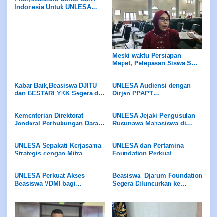
Indonesia Untuk UNLESA
Menuju Finalisasi di 2026
Meski waktu Persiapan
Mepet, Pelepasan Siswa SMA
Negeri 13 Ambon Berjalan
Aman dan Lancar
Kabar Baik,Beasiswa DJITU
UNLESA Audiensi dengan
dan BESTARI YKK Segera di
Dirjen PPAPT
Luncurkan Ke UNLESA di
Kemendiktisaintek Bahas
2027
Beasiswa ADIK dan KIP
Kementerian Direktorat
UNLESA Jejaki Pengusulan
Kuliah
Jenderal Perhubungan Darat,
Rusunawa Mahasiswa di
Kementrian Perhubungan
Kementerian ATR/BPN
Terima Dokumen Usulan
UNLESA Sepakati Kerjasama
UNLESA dan Pertamina
Bantuan Bus Kampus
Strategis dengan Mitra
Foundation Perkuat
Mahasiswa UNLESA
Jepang IRIJ dan KOFUKU
Kolaborasi,Program
Beasiswa SOBAT BUMI 2026
UNLESA Perkuat Akses
Beasiswa Djarum Foundation
Dan Beasiswa PF SMA bagi
Beasiswa VDMI bagi
Segera Diluncurkan ke
SMA-KU
Mahasiswa,VDMI Akan Ke
UNLESA
Tanimbar