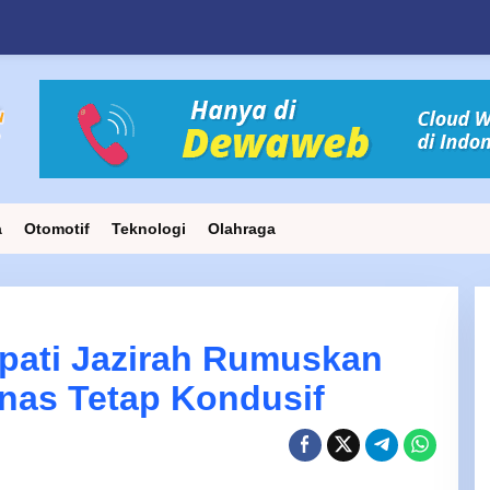
a
Otomotif
Teknologi
Olahraga
upati Jazirah Rumuskan
nas Tetap Kondusif