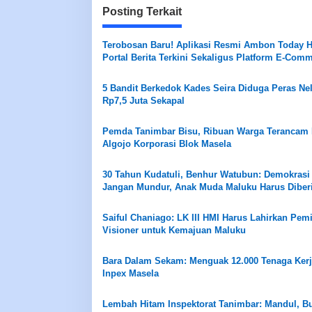
Posting Terkait
Terobosan Baru! Aplikasi Resmi Ambon Today H
Portal Berita Terkini Sekaligus Platform E-Com
dalam Satu Genggaman
5 Bandit Berkedok Kades Seira Diduga Peras Ne
Rp7,5 Juta Sekapal
Pemda Tanimbar Bisu, Ribuan Warga Terancam 
Algojo Korporasi Blok Masela
30 Tahun Kudatuli, Benhur Watubun: Demokrasi
Jangan Mundur, Anak Muda Maluku Harus Diber
Ruang
Saiful Chaniago: LK III HMI Harus Lahirkan Pe
Visioner untuk Kemajuan Maluku
Bara Dalam Sekam: Menguak 12.000 Tenaga Ker
Inpex Masela
Lembah Hitam Inspektorat Tanimbar: Mandul, Bu