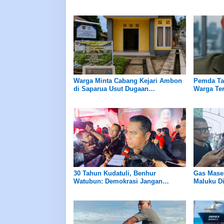
Terkini Sekaligus Platform E-
Dirampok
Commerce dalam Satu Genggaman
Warga Minta Cabang Kejari Ambon
Pemda Ta
di Saparua Usut Dugaan
Warga Ter
Penyimpanan ADD, DD, dan
Korporasi
BUMNeg Negeri Siri Sori Islam
30 Tahun Kudatuli, Benhur
Gas Masel
Watubun: Demokrasi Jangan
Maluku Di
Mundur, Anak Muda Maluku Harus
Rekrutme
Diberi Ruang