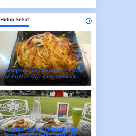
Hidup Sehat
Resep Fuyunghai Restoran: Saus
Asam Manisnya yang Memikat
Lidah!
5 Tempat Makan di Bekasi yang
Bikin Kantong Tetap Tebal tapi