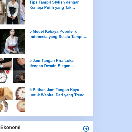
Tips Tampil Stylish dengan
Kemeja Putih yang Tak
Terboslkan
5 Model Kebaya Populer di
Indonesia yang Selalu Tampil
saat Peringatan Hari Kartini
5 Jam Tangan Pria Lokal
dengan Desain Elegan,
Sederhana namun Mewah
5 Pilihan Jam Tangan Kayu
untuk Wanita, Dari yang Trendi
hingga Best Seller Hanya di
Rentang Rp100 Ribuan
Ekonomi