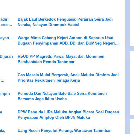
adir:
Bajak Laut Berkedok Penguasa: Perairan Seira Jadi
merce
Neraka, Nelayan Dirampok Habis!
layan
Warga Minta Cabang Kejari Ambon di Saparua Usut
Dugaan Penyimpanan ADD, DD, dan BUMNeg Negeri
Siri Sori Islam
Dijarah
RSUD PP Magretti: Pawai Mayat dan Monumen
Pembantaian Pemda Tanimbar
Gas Masela Mulai Bergerak, Anak Maluku Diminta Jadi
i
Prioritas Rekrutmen Tenaga Kerja
mimpin
Pemuda Dan Nelayan Bale-Bale Seira Komitmen
Bersama Jaga Iklim Usaha
ja
DPW Pemuda LIRa Maluku Angkat Bicara Soal Dugaan
Penyuapan Amplop Oleh BPJN Maluku
ta,
Uang Receh Penyulut Perang: Wartawan Tanimbar