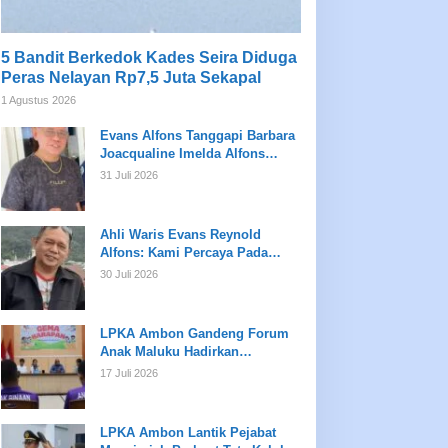
5 Bandit Berkedok Kades Seira Diduga
Peras Nelayan Rp7,5 Juta Sekapal
1 Agustus 2026
Evans Alfons Tanggapi Barbara
Joacqualine Imelda Alfons
Mengenai Status Ahli Waris dan
31 Juli 2026
Putusan Pengadilan
Ahli Waris Evans Reynold
Alfons: Kami Percaya Pada
Hukum, Bukan Opini
30 Juli 2026
LPKA Ambon Gandeng Forum
Anak Maluku Hadirkan
Pembinaan Psikologis dan
17 Juli 2026
Kreativitas bagi Anak Binaan
LPKA Ambon Lantik Pejabat