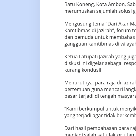
Batu Koneng, Kota Ambon, Sabt
merumuskan sejumlah solusi gu
Mengusung tema “Dari Akar Ma
Kamtibmas di Jazirah”, forum t
dan pemuda untuk membahas b
gangguan kamtibmas di wilayah 
Ketua Latupati Jazirah yang ju
diskusi ini digelar sebagai resp
kurang kondusif.
Menurutnya, para raja di Jazir
pertemuan guna mencari langk
besar terjadi di tengah masyar
“Kami berkumpul untuk menyika
yang terjadi agar tidak berkemb
Dari hasil pembahasan para raj
menjadi salah satu faktor uta