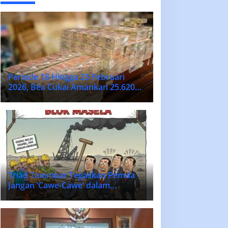
Periode 18 Hingga 25 Februari
2026, Bea Cukai Amankan 25.620
Batang Rokok Ilegal
Triad Tanimbar Tegaskan Pemda
Jangan ‘Cawe-Cawe’ dalam
Penentuan Vendor Lokal Blok
MASELA.