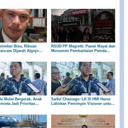
 Habis!
Sekapal
nimbar Bisu, Ribuan
RSUD PP Magretti: Pawai Mayat dan
ancam Dijarah Algojo
Monumen Pembantaian Pemda
 Blok Masela
Tanimbar
a Mulai Bergerak, Anak
Saiful Chaniago: LK III HMI Harus
minta Jadi Prioritas
Lahirkan Pemimpin Visioner untuk
n Tenaga Kerja
Kemajuan Maluku