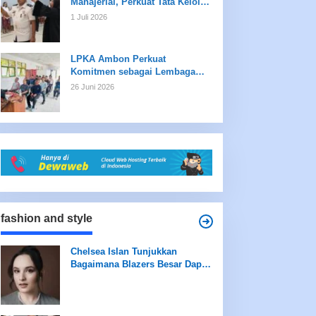
Manajerial, Perkuat Tata Kelola
dan Kualitas Layanan
1 Juli 2026
LPKA Ambon Perkuat
Komitmen sebagai Lembaga
Ramah Anak Melalui
26 Juni 2026
Pengukuran Standar LPKRA
fashion and style
Chelsea Islan Tunjukkan
Bagaimana Blazers Besar Dapat
Meningkatkan Tampilan Anda