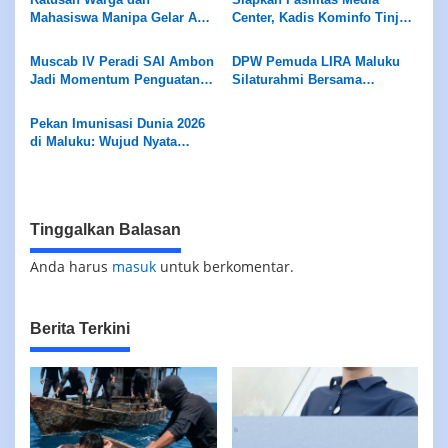
Masyarakat
Mahasiswa Manipa Gelar Aksi
Center, Kadis Kominfo Tinjau
Damai di Polda Maluku,
Lokasi di Lantai 1 Kantor
Desak Pengurusan Kasus
Gubernur
Muscab IV Peradi SAI Ambon
DPW Pemuda LIRA Maluku
Abdullah Mahu
Jadi Momentum Penguatan
Silaturahmi Bersama
Organisasi dan
Walikota Ambon
Profesionalisme Advokat di
Pekan Imunisasi Dunia 2026
Maluku
di Maluku: Wujud Nyata
Lindungi Generasi Sehat
Tinggalkan Balasan
Anda harus
masuk
untuk berkomentar.
Berita Terkini