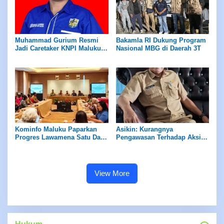
Muhammad Gurium Resmi
Bakamla RI Dukung Program
Jadi Caretaker KNPI Maluku,
Nasional MBG di Daerah 3T
Siapkan Musda dan
Konsolidasi Pemuda
Kominfo Maluku Paparkan
Asikin: Kurangnya
Progres Lawamena Satu Data
Pengawasan Terhadap Aksi
untuk Percepat Pengambilan
Nelayan Telur Ikan Terbang
Keputusan
Ilegal di Maluku Karena
Minimnya Anggaran
View More