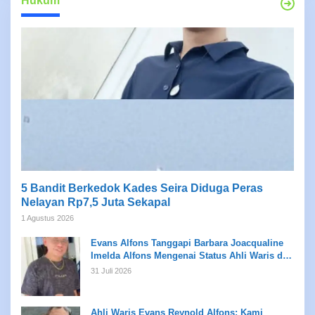
Hukum
5 Bandit Berkedok Kades Seira Diduga Peras
Nelayan Rp7,5 Juta Sekapal
1 Agustus 2026
Evans Alfons Tanggapi Barbara Joacqualine
Imelda Alfons Mengenai Status Ahli Waris dan
Putusan Pengadilan
31 Juli 2026
Ahli Waris Evans Reynold Alfons: Kami