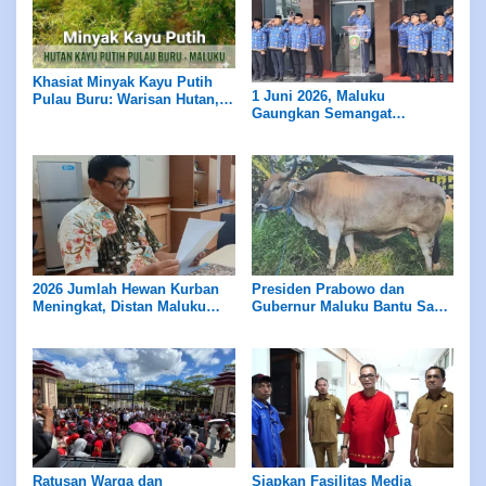
Khasiat Minyak Kayu Putih
1 Juni 2026, Maluku
Pulau Buru: Warisan Hutan,
Gaungkan Semangat
Kearifan Leluhur
Pancasila
2026 Jumlah Hewan Kurban
Presiden Prabowo dan
Meningkat, Distan Maluku
Gubernur Maluku Bantu Sapi
Pastikan Pengawasan dan
Kurban Bagi Masyarakat
Layak Konsumsi Bagi
Masyarakat
Ratusan Warga dan
Siapkan Fasilitas Media