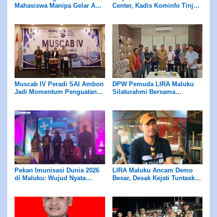
Mahasiswa Manipa Gelar Aksi
Center, Kadis Kominfo Tinjau
Damai di Polda Maluku,
Lokasi di Lantai 1 Kantor
Desak Pengurusan Kasus
Gubernur
Abdullah Mahu
Muscab IV Peradi SAI Ambon
DPW Pemuda LIRA Maluku
Jadi Momentum Penguatan
Silaturahmi Bersama
Organisasi dan
Walikota Ambon
Profesionalisme Advokat di
Maluku
Pekan Imunisasi Dunia 2026
LIRA Maluku Ancam Demo
di Maluku: Wujud Nyata
Besar, Desak Kejati Tuntaskan
Lindungi Generasi Sehat
Kasus PT Dok Wayame