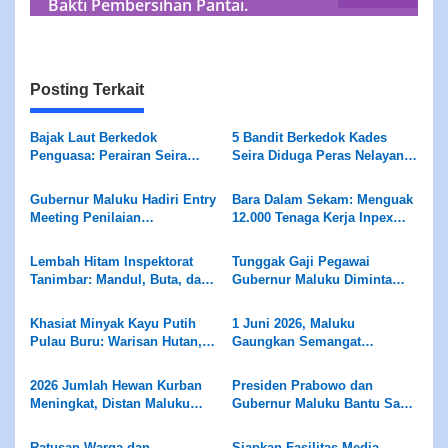
Bakti Pembersihan Pantai.
Posting Terkait
Bajak Laut Berkedok
5 Bandit Berkedok Kades
Penguasa: Perairan Seira
Seira Diduga Peras Nelayan
Jadi Neraka, Nelayan
Rp7,5 Juta Sekapal
Dirampok Habis!
Gubernur Maluku Hadiri Entry
Bara Dalam Sekam: Menguak
Meeting Penilaian
12.000 Tenaga Kerja Inpex
Maladministrasi Ombudsman
Masela
RI
Lembah Hitam Inspektorat
Tunggak Gaji Pegawai
Tanimbar: Mandul, Buta, dan
Gubernur Maluku Diminta
Tuli di Hadapan Skandal ADD
Evaluasi Manajemen PD
Panca Karya
Khasiat Minyak Kayu Putih
1 Juni 2026, Maluku
Pulau Buru: Warisan Hutan,
Gaungkan Semangat
Kearifan Leluhur
Pancasila
2026 Jumlah Hewan Kurban
Presiden Prabowo dan
Meningkat, Distan Maluku
Gubernur Maluku Bantu Sapi
Pastikan Pengawasan dan
Kurban Bagi Masyarakat
Layak Konsumsi Bagi
Ratusan Warga dan
Siapkan Fasilitas Media