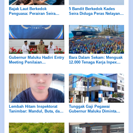
Bajak Laut Berkedok
5 Bandit Berkedok Kades
Penguasa: Perairan Seira
Seira Diduga Peras Nelayan
Jadi Neraka, Nelayan
Rp7,5 Juta Sekapal
Dirampok Habis!
Gubernur Maluku Hadiri Entry
Bara Dalam Sekam: Menguak
Meeting Penilaian
12.000 Tenaga Kerja Inpex
Maladministrasi Ombudsman
Masela
RI
Lembah Hitam Inspektorat
Tunggak Gaji Pegawai
Tanimbar: Mandul, Buta, dan
Gubernur Maluku Diminta
Tuli di Hadapan Skandal ADD
Evaluasi Manajemen PD
Panca Karya