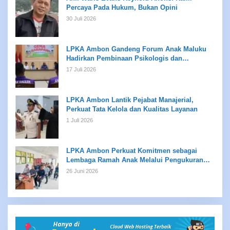
Percaya Pada Hukum, Bukan Opini
30 Juli 2026
LPKA Ambon Gandeng Forum Anak Maluku
Hadirkan Pembinaan Psikologis dan
Kreativitas bagi Anak Binaan
17 Juli 2026
LPKA Ambon Lantik Pejabat Manajerial,
Perkuat Tata Kelola dan Kualitas Layanan
1 Juli 2026
LPKA Ambon Perkuat Komitmen sebagai
Lembaga Ramah Anak Melalui Pengukuran
Standar LPKRA
26 Juni 2026