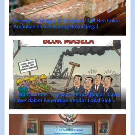
Periode 18 Hingga 25 Februari 2026, Bea Cukai
Amankan 25.620 Batang Rokok Ilegal
Triad Tanimbar Tegaskan Pemda Jangan ‘Cawe-
Cawe’ dalam Penentuan Vendor Lokal Blok
MASELA.