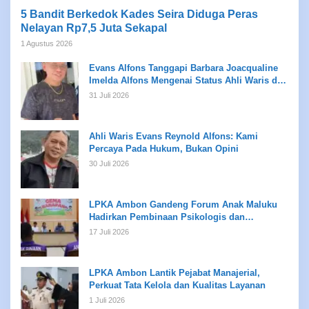
5 Bandit Berkedok Kades Seira Diduga Peras
Nelayan Rp7,5 Juta Sekapal
1 Agustus 2026
Evans Alfons Tanggapi Barbara Joacqualine
Imelda Alfons Mengenai Status Ahli Waris dan
Putusan Pengadilan
31 Juli 2026
Ahli Waris Evans Reynold Alfons: Kami
Percaya Pada Hukum, Bukan Opini
30 Juli 2026
LPKA Ambon Gandeng Forum Anak Maluku
Hadirkan Pembinaan Psikologis dan
Kreativitas bagi Anak Binaan
17 Juli 2026
LPKA Ambon Lantik Pejabat Manajerial,
Perkuat Tata Kelola dan Kualitas Layanan
1 Juli 2026