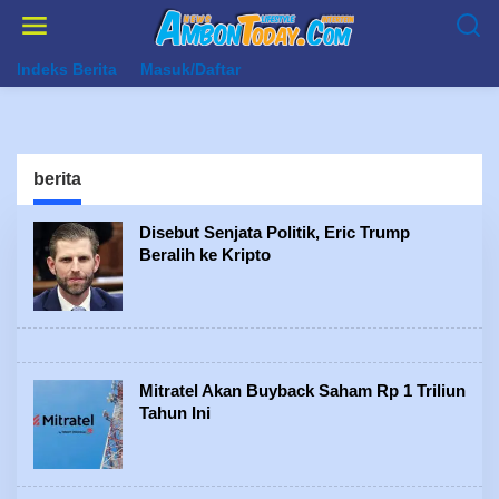
Lewati
ke
konten
Indeks Berita
Masuk/Daftar
berita
Disebut Senjata Politik, Eric Trump
Beralih ke Kripto
Mitratel Akan Buyback Saham Rp 1 Triliun
Tahun Ini