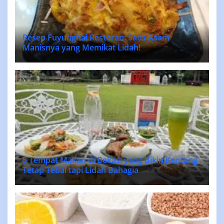
Resep Fuyunghai Restoran: Saus Asam
Manisnya yang Memikat Lidah!
5 Tempat Makan di Bekasi yang Bikin Kantong
Tetap Tebal tapi Lidah Bahagia