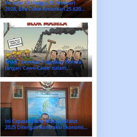
Periode 18 Hingga 25 Februari
2026, Bea Cukai Amankan 25.620
Batang Rokok Ilegal
Triad Tanimbar Tegaskan Pemda
Jangan ‘Cawe-Cawe’ dalam
Penentuan Vendor Lokal Blok
MASELA.
Ini Capaian Bank Maluku-Malut
2025 Ditengah Kontraksi Ekonomi
Nasional dan Daerah