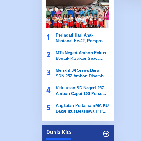
1
Peringati Hari Anak
Nasional Ke-42, Pemprov
Maluku Dukung Gerakan
2
Nasional RANA
MTs Negeri Ambon Fokus
Bentuk Karakter Siswa
Baru Lewat MATSAMA
3
2026
Meriah! 34 Siswa Baru
SDN 257 Ambon Disambut
Tifa dan Totobuang Saat
4
MPLS
Kelulusan SD Negeri 257
Ambon Capai 100 Persen,
Tiga Siswa Lolos Jalur
5
Prestasi
Angkatan Pertama SMA-KU
Bakal Ikut Beasiswa PIP
dan Unggulan
Dunia Kita