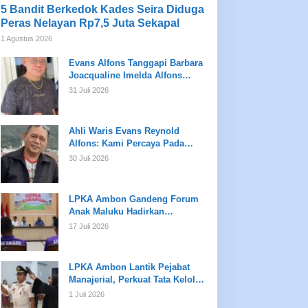
5 Bandit Berkedok Kades Seira Diduga
Peras Nelayan Rp7,5 Juta Sekapal
1 Agustus 2026
Evans Alfons Tanggapi Barbara
Joacqualine Imelda Alfons
Mengenai Status Ahli Waris dan
31 Juli 2026
Putusan Pengadilan
Ahli Waris Evans Reynold
Alfons: Kami Percaya Pada
Hukum, Bukan Opini
30 Juli 2026
LPKA Ambon Gandeng Forum
Anak Maluku Hadirkan
Pembinaan Psikologis dan
17 Juli 2026
Kreativitas bagi Anak Binaan
LPKA Ambon Lantik Pejabat
Manajerial, Perkuat Tata Kelola
dan Kualitas Layanan
1 Juli 2026