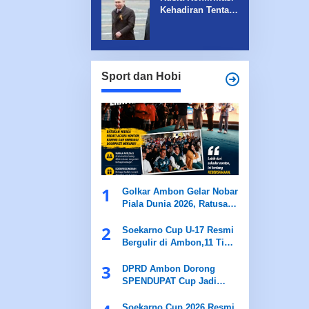
Tewas,Puluhan
Kehadiran Tentara
Terluka
Korut di Ukraina:
Jenderal Ungkap
Detail
Sensasional
Sport dan Hobi
1
Golkar Ambon Gelar Nobar
Piala Dunia 2026, Ratusan
Warga Batu Merah Padati
2
“Bola Gembira”
Soekarno Cup U-17 Resmi
Bergulir di Ambon,11 Tim
Kampung Siap Adu Bakat
3
DPRD Ambon Dorong
SPENDUPAT Cup Jadi
Agenda Tahunan
Soekarno Cup 2026 Resmi