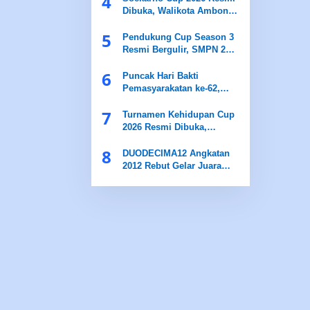
4
Dibuka, Walikota Ambon
Dorong Lahirnya Bibit
5
Pesepak Bola Berprestasi
Pendukung Cup Season 3
Resmi Bergulir, SMPN 24
Ambon Cetak Generasi
6
Sportif dan Berprestasi
‎Puncak Hari Bakti
Pemasyarakatan ke-62,
LPKA Ambon Raih Juara
7
Umum
Turnamen Kehidupan Cup
2026 Resmi Dibuka,
Satukan Olahraga dan Aksi
8
Sosial di Ambon
DUODECIMA12 Angkatan
2012 Rebut Gelar Juara
Liga Futsal Angkatan III
2025 BurseL