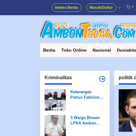
Lewati
ke
0
Indeks Berita
Masuk/Daftar
konten
Berita
Toko Online
Nasional
Duniakit
Kriminalitas
politik
Keterangan
Petrus Fatlolon
Bongkar
Sengkarut PI
Masela dan
5 Warga Binaan
Dokumen Janggal
LPKA Ambon
Diusulkan Terima
Remisi Idul Fitri