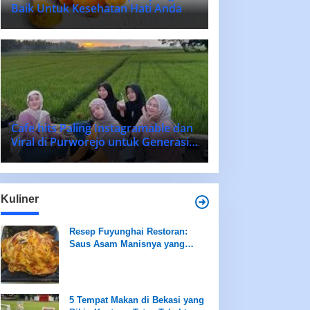
Baik Untuk Kesehatan Hati Anda
Cafe hits Paling Instagramable dan
Viral di Purworejo untuk Generasi
Muda 2025
Kuliner
Resep Fuyunghai Restoran:
Saus Asam Manisnya yang
Memikat Lidah!
5 Tempat Makan di Bekasi yang