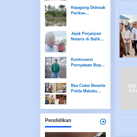
Kejagung Didesak
Periksa
Kontraktor Agus
Thiodorus Terkait
Pengrusakan
Jejak Perjanjian
Mangrove
Notaris di Balik
Pencairan Rp20
Miliar UP3
Tanimbar
Kontroversi
Pernyataan Bupati
Mengguncang
Relasi Pemerintah
dan Wartawan
Bea Cukai Beserta
Tanimbar
Polda Maluku
Berhasil Ringkus
3 Terduga
Narkoba
Pendidikan