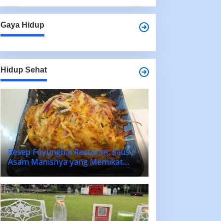
Gaya Hidup
Hidup Sehat
Resep Fuyunghai Restoran: Saus
Asam Manisnya yang Memikat
Lidah!