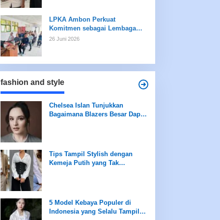
LPKA Ambon Perkuat
Komitmen sebagai Lembaga
Ramah Anak Melalui
26 Juni 2026
Pengukuran Standar LPKRA
fashion and style
Chelsea Islan Tunjukkan
Bagaimana Blazers Besar Dapat
Meningkatkan Tampilan Anda
Tips Tampil Stylish dengan
Kemeja Putih yang Tak
Terboslkan
5 Model Kebaya Populer di
Indonesia yang Selalu Tampil