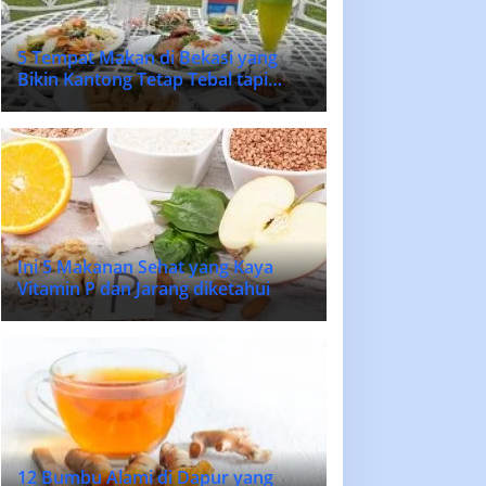
5 Tempat Makan di Bekasi yang
Bikin Kantong Tetap Tebal tapi
Lidah Bahagia
Ini 5 Makanan Sehat yang Kaya
Vitamin P dan Jarang diketahui
12 Bumbu Alami di Dapur yang