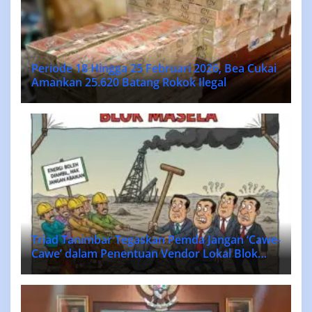
Periode 18 Hingga 25 Februari 2026, Bea Cukai
Amankan 25.620 Batang Rokok Ilegal
Triad Tanimbar Tegaskan Pemda Jangan ‘Cawe-
Cawe’ dalam Penentuan Vendor Lokal Blok
MASELA.