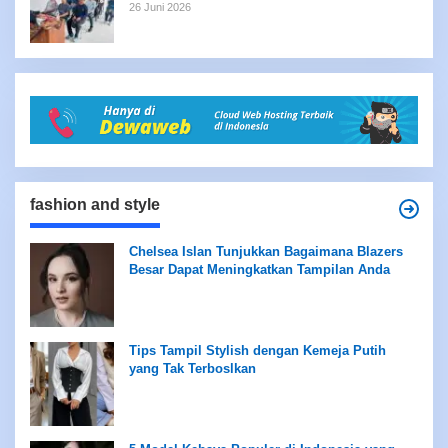
Standar LPKRA
26 Juni 2026
fashion and style
Chelsea Islan Tunjukkan Bagaimana Blazers
Besar Dapat Meningkatkan Tampilan Anda
Tips Tampil Stylish dengan Kemeja Putih
yang Tak Terboslkan