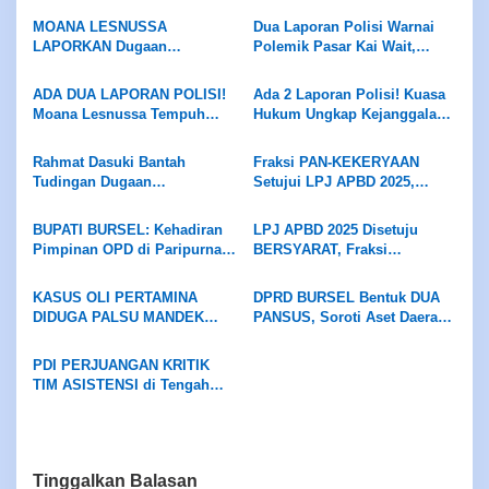
Anggota DPRD ke BK
MOANA LESNUSSA
Dua Laporan Polisi Warnai
LAPORKAN Dugaan
Polemik Pasar Kai Wait,
Pelanggaran KODE ETIK
MOANA LESNUSSA TAK
Anggota DPRD ke BK, Ketua
CABUT LAPORAN, Kuasa
ADA DUA LAPORAN POLISI!
Ada 2 Laporan Polisi! Kuasa
DPRD Pastikan Diproses
Hukum Desak Pengusutan
Moana Lesnussa Tempuh
Hukum Ungkap Kejanggalan
Sesuai Mekanisme
hingga Pansus DPRD Bekerja
Jalur Hukum, Serahkan Bukti
Retribusi Pasar Bursel
Objektif
Dugaan Keterlibatan Oknum
Rahmat Dasuki Bantah
Fraksi PAN-KEKERYAAN
DPRD
Tudingan Dugaan
Setujui LPJ APBD 2025,
Penyelewengan Dana Hibah
Desak Bupati Evaluasi Dinas
Rp4 Miliar, Persilakan APH
Pendidikan dan Tuntaskan
BUPATI BURSEL: Kehadiran
LPJ APBD 2025 Disetuju
Usut Tuntas
Jalan Ambalau
Pimpinan OPD di Paripurna
BERSYARAT, Fraksi
DPRD Wajib Hukumnya
Demokrasi Sejahtera
Beberkan Belasan Catatan
KASUS OLI PERTAMINA
DPRD BURSEL Bentuk DUA
Kritis
DIDUGA PALSU MANDEK
PANSUS, Soroti Aset Daerah
Warga Namrole Minta
dan Pasar Kai Wait
Kapolda Maluku Turun
PDI PERJUANGAN KRITIK
Tangan
TIM ASISTENSI di Tengah
Efisiensi Anggaran, Terima
LPJ APBD 2025 dengan
Catatan
Tinggalkan Balasan