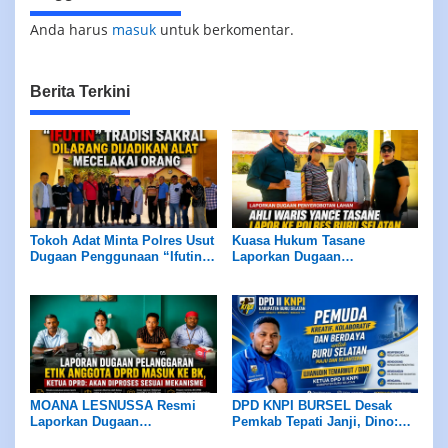
Anda harus
masuk
untuk berkomentar.
Berita Terkini
Tokoh Adat Minta Polres Usut
Kuasa Hukum Tasane
Dugaan Penggunaan “Ifutin”,
Laporkan Dugaan
Tradisi Sakral Dilarang
Penyerobotan Lahan, Ahli
Dijadikan Alat Mencelakai
Waris Minta Kasus Diproses
Orang
Sesuai Hukum
MOANA LESNUSSA Resmi
DPD KNPI BURSEL Desak
Laporkan Dugaan
Pemkab Tepati Janji, Dino:
Pelanggaran Kode Etik
Tidak Ada Negosiasi