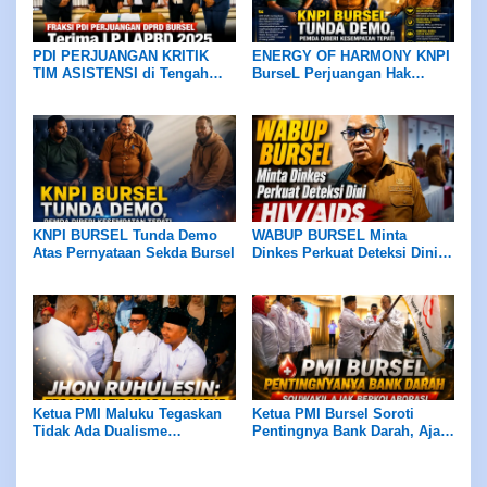
PDI PERJUANGAN KRITIK
ENERGY OF HARMONY KNPI
TIM ASISTENSI di Tengah
BurseL Perjuangan Hak
Efisiensi Anggaran, Terima
ASN/P3K/P3K-PW
LPJ APBD 2025 dengan
Catatan
KNPI BURSEL Tunda Demo
WABUP BURSEL Minta
Atas Pernyataan Sekda Bursel
Dinkes Perkuat Deteksi Dini
HIV/AIDS
Ketua PMI Maluku Tegaskan
Ketua PMI Bursel Soroti
Tidak Ada Dualisme
Pentingnya Bank Darah, Ajak
Kepengurusan PMI di Bursel
Semua Pihak Berkolaborasi