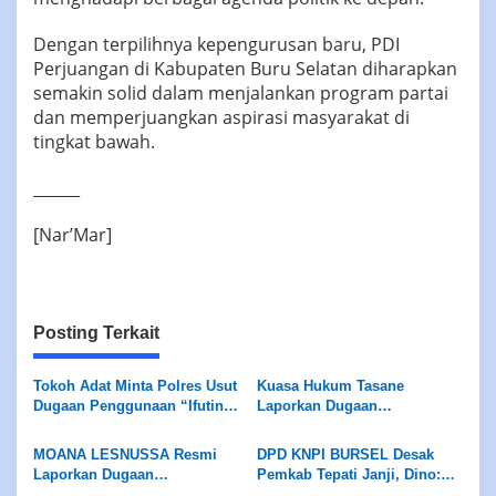
Dengan terpilihnya kepengurusan baru, PDI
Perjuangan di Kabupaten Buru Selatan diharapkan
semakin solid dalam menjalankan program partai
dan memperjuangkan aspirasi masyarakat di
tingkat bawah.
______
[Nar’Mar]
Posting Terkait
Tokoh Adat Minta Polres Usut
Kuasa Hukum Tasane
Dugaan Penggunaan “Ifutin”,
Laporkan Dugaan
Tradisi Sakral Dilarang
Penyerobotan Lahan, Ahli
Dijadikan Alat Mencelakai
Waris Minta Kasus Diproses
MOANA LESNUSSA Resmi
DPD KNPI BURSEL Desak
Orang
Sesuai Hukum
Laporkan Dugaan
Pemkab Tepati Janji, Dino:
Pelanggaran Kode Etik
Tidak Ada Negosiasi