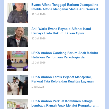
Evans Alfons Tanggapi Barbara Joacqualine
Imelda Alfons Mengenai Status Ahli Waris dan
Putusan Pengadilan
31 Juli 2026
Ahli Waris Evans Reynold Alfons: Kami
Percaya Pada Hukum, Bukan Opini
30 Juli 2026
LPKA Ambon Gandeng Forum Anak Maluku
Hadirkan Pembinaan Psikologis dan
Kreativitas bagi Anak Binaan
17 Juli 2026
LPKA Ambon Lantik Pejabat Manajerial,
Perkuat Tata Kelola dan Kualitas Layanan
1 Juli 2026
LPKA Ambon Perkuat Komitmen sebagai
Lembaga Ramah Anak Melalui Pengukuran