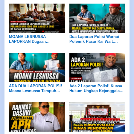
Anggota DPRD ke BK
MOANA LESNUSSA
Dua Laporan Polisi Warnai
LAPORKAN Dugaan
Polemik Pasar Kai Wait,
Pelanggaran KODE ETIK
MOANA LESNUSSA TAK
Anggota DPRD ke BK, Ketua
CABUT LAPORAN, Kuasa
DPRD Pastikan Diproses
Hukum Desak Pengusutan
Sesuai Mekanisme
hingga Pansus DPRD Bekerja
Objektif
ADA DUA LAPORAN POLISI!
Ada 2 Laporan Polisi! Kuasa
Moana Lesnussa Tempuh
Hukum Ungkap Kejanggalan
Jalur Hukum, Serahkan Bukti
Retribusi Pasar Bursel
Dugaan Keterlibatan Oknum
DPRD